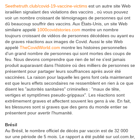
Seethetruth.club/covid-19-vaccine-victims
est un autre site Web
israélien signalant des violations des vaccins , où vous pouvez
voir un nombre croissant de témoignages de personnes qui ont
dû beaucoup souffrir des vaccins. Aux États-Unis, un site Web
similaire appelé
1000covidstories.com
montre un nombre
toujours croissant de vidéos de personnes décédées ou ayant eu
de graves réactions aux images de Covid. Aussi le site Web
appelé
TheCovidWorld.com
montre les histoires personnelles
d'un grand nombre de personnes qui sont mortes des coups de
feu. Nous devons comprendre que rien de tel ne s'est jamais
produit auparavant dans l'histoire où des milliers de personnes se
présentent pour partager leurs souffrances après avoir été
vaccinées. La raison pour laquelle les gens font cela maintenant
est que leurs effets secondaires ne ressemblent en rien à ce que
disent les "autorités sanitaires" criminelles : "maux de tête,
vertiges et symptômes pseudo-grippaux". Les réactions sont
extrêmement graves et affectent souvent les gens à vie. En fait,
les blessures sont si graves que des gens du monde entier se
présentent pour avertir l'humanité.
Brésil
Au Brésil, le nombre officiel de décès par vaccin est de 32 000
sur une période de 5 mois. Le rapport a été publié sur uol.com.br,