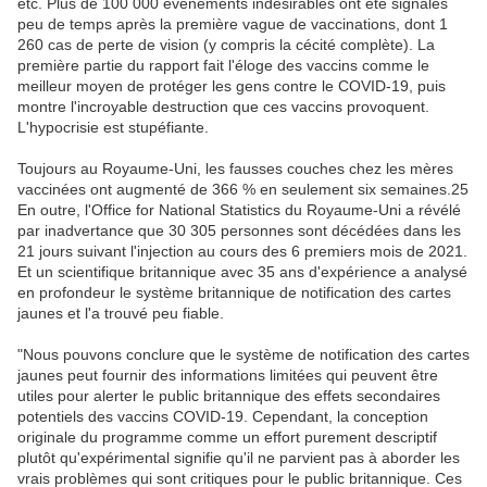
etc. Plus de 100 000 événements indésirables ont été signalés
peu de temps après la première vague de vaccinations, dont 1
260 cas de perte de vision (y compris la cécité complète). La
première partie du rapport fait l'éloge des vaccins comme le
meilleur moyen de protéger les gens contre le COVID-19, puis
montre l'incroyable destruction que ces vaccins provoquent.
L'hypocrisie est stupéfiante.
Toujours au Royaume-Uni, les fausses couches chez les mères
vaccinées ont augmenté de 366 % en seulement six semaines.25
En outre, l'Office for National Statistics du Royaume-Uni a révélé
par inadvertance que 30 305 personnes sont décédées dans les
21 jours suivant l'injection au cours des 6 premiers mois de 2021.
Et un scientifique britannique avec 35 ans d'expérience a analysé
en profondeur le système britannique de notification des cartes
jaunes et l'a trouvé peu fiable.
"Nous pouvons conclure que le système de notification des cartes
jaunes peut fournir des informations limitées qui peuvent être
utiles pour alerter le public britannique des effets secondaires
potentiels des vaccins COVID-19. Cependant, la conception
originale du programme comme un effort purement descriptif
plutôt qu'expérimental signifie qu'il ne parvient pas à aborder les
vrais problèmes qui sont critiques pour le public britannique. Ces