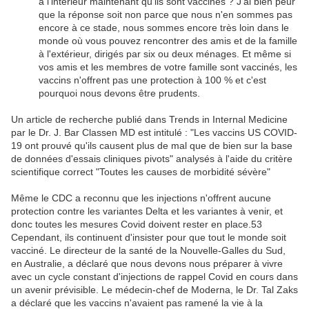
à l'intérieur maintenant qu'ils sont vaccinés ? J'ai bien peur
que la réponse soit non parce que nous n'en sommes pas
encore à ce stade, nous sommes encore très loin dans le
monde où vous pouvez rencontrer des amis et de la famille
à l'extérieur, dirigés par six ou deux ménages. Et même si
vos amis et les membres de votre famille sont vaccinés, les
vaccins n'offrent pas une protection à 100 % et c'est
pourquoi nous devons être prudents.
Un article de recherche publié dans Trends in Internal Medicine
par le Dr. J. Bar Classen MD est intitulé : "Les vaccins US COVID-
19 ont prouvé qu'ils causent plus de mal que de bien sur la base
de données d'essais cliniques pivots" analysés à l'aide du critère
scientifique correct "Toutes les causes de morbidité sévère"
Même le CDC a reconnu que les injections n'offrent aucune
protection contre les variantes Delta et les variantes à venir, et
donc toutes les mesures Covid doivent rester en place.53
Cependant, ils continuent d'insister pour que tout le monde soit
vacciné. Le directeur de la santé de la Nouvelle-Galles du Sud,
en Australie, a déclaré que nous devons nous préparer à vivre
avec un cycle constant d'injections de rappel Covid en cours dans
un avenir prévisible. Le médecin-chef de Moderna, le Dr. Tal Zaks
a déclaré que les vaccins n'avaient pas ramené la vie à la