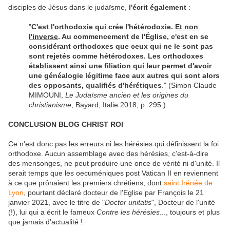
disciples de Jésus dans le judaïsme,
l'écrit également
:
"
C'est l'orthodoxie qui crée l'hétérodoxie.
Et non
l'inverse
. Au commencement de l'
Église, c'est en se
considérant orthodoxes que ceux qui ne le sont pas
sont rejetés comme hétérodoxes. Les orthodoxes
établissent ainsi une filiation qui leur permet d'avoir
une généalogie légitime face aux autres qui sont alors
des opposants, qualifiés d'hérétiques
." (Simon Claude
MIMOUNI,
Le Judaïsme ancien et les origines du
christianisme
, Bayard, Italie 2018, p. 295.)
CONCLUSION
BLOG CHRIST ROI
Ce n'est donc pas les erreurs ni les hérésies qui définissent la foi
orthodoxe. Aucun assemblage avec des hérésies, c'est-à-dire
des mensonges, ne peut produire une once de vérité ni d'unité. Il
serait temps que les oecuméniques post Vatican II en reviennent
à ce que prônaient les premiers chrétiens, dont
saint Irénée de
Lyon
, pourtant déclaré docteur de l'Eglise par François le 21
janvier 2021, avec le titre de "
Doctor unitatis
", Docteur de l'unité
(!), lui qui a écrit le fameux
Contre les hérésies
..., toujours et plus
que jamais d'actualité !