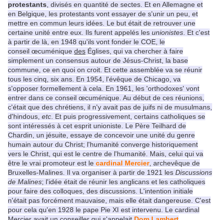
protestants
, divisés en quantité de sectes. Et en Allemagne et
en Belgique, les protestants vont essayer de s'unir un peu, et
mettre en commun leurs idées. Le but était de retrouver une
certaine unité entre eux. Ils furent appelés les
unionistes
. Et c'est
à partir de là, en 1948 qu'ils vont fonder le COE, le
conseil œcuménique
des
Églises, qui va chercher à faire
simplement un consensus autour de Jésus-Christ, la base
commune, ce en quoi on croit. Et cette assemblée va se réunir
tous les cinq, six ans. En 1954, l'évêque de Chicago, va
s'opposer formellement à cela. En 1961, les 'orthodoxes' vont
entrer dans ce conseil
œcuménique. Au début de ces réunions,
c'était que des chrétiens, il n'y avait pas de juifs ni de musulmans,
d'hindous,
etc
. Et puis progressivement, certains catholiques se
sont intéressés à cet esprit unioniste. Le Père Teilhard de
Chardin, un jésuite, essaye de concevoir une unité du genre
humain autour du Christ; l'humanité converge historiquement
vers le Christ, qui est le centre de l'humanité. Mais, celui qui va
être le vrai promoteur est le
cardinal Mercier
, archevêque de
Bruxelles-Malines. Il va organiser à partir de 1921 les
Discussions
de Malines
; l'idée était de réunir les anglicans et les catholiques
pour faire des colloques, des discussions. L'intention initiale
n'était pas forcément mauvaise, mais elle était dangereuse. C'est
pour cela qu'en 1928 le pape Pie XI est intervenu. Le cardinal
Mercier avait un conseiller qui s'appelait
Dom Lambert