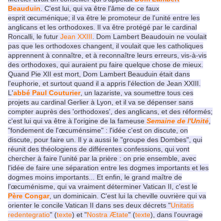
Beauduin
. C'est lui, qui va être l'âme de ce faux
esprit
œcuménique; il va être le promoteur de l'unité entre les
anglicans et les orthodoxes. Il va être protégé par le cardinal
Roncalli, le futur
Jean XXIII
. Dom Lambert Beaudouin ne voulait
pas que les orthodoxes changent, il voulait que les catholiques
apprennent à connaître, et à reconnaître leurs erreurs, vis-à-vis
des orthodoxes, qui auraient pu faire quelque chose de mieux.
Quand Pie XII est mort, Dom Lambert Beauduin était dans
l'euphorie, et surtout quand il a appris l'élection de Jean XXIII.
L'
abbé Paul Couturier
, un lazariste, va soumettre tous ces
projets au cardinal Gerlier à Lyon, et il va se dépenser sans
compter auprès des 'orthodoxes', des anglicans, et des réformés;
c'est lui qui va être à l'origine de la fameuse
Semaine de l'Unité
,
"fondement de l'
œcuménsime" : l'idée c'est on discute, on
discute, pour faire un. Il y a aussi le "groupe des Dombes", qui
réunit des théologiens de différentes confessions, qui vont
chercher à faire l'unité par la prière : on prie ensemble, avec
l'idée de faire une séparation entre les dogmes importants et les
dogmes moins importants... Et enfin, le grand maître de
l'œcuménisme, qui va vraiment déterminer Vatican II, c'est le
Père Congar
, un dominicain. C'est lui la cheville ouvrière qui va
orienter le concile Vatican II dans ses deux décrets "
Unitatis
redentegratio
" (
texte
) et "
Nostra Ætate
" (
texte
), dans l'ouvrage