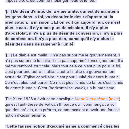
impossible. C'est comme mélanger l'eau et le feu."
"[...]
Du désir d'unité, de la vraie unité, qui est de maintenir
les gens dans la foi, va découler le désir d'apostolat, la
prédication, la mission... Et on voit qu'aujourd'hui, ce n'est
plus le cas : il n'y a pas plus de mission; il n'y a plus
d'apostolat, il n'y a plus de désir de conversion, il n'y a plus
de confession. Il n'y a plus rien, parce qu'il n'y a plus le
désir des gens de ramener à l'unité.
"[...] Le diable est malin. Il n'a pas supprimé le gouvernement, il
n'a pas supprimé le culte; il n'a pas supprimé l'enseignement. Il a
même renforcé tout cela. Mais tout cela ce n'est plus pour la foi,
c'est pour une autre finalité. L'autre finalité du gouvernement
actuel de l'Eglise conciliaire, c'est pour l'unité du genre humain.
Ce n'est plus tout pareil. Ce n'est plus l'unité de la foi, c'est l'unité
du genre humain. C'est (horizontalisé.
Ndlr.
), un humanisme.
"Pie XI en 1928 a évrit cette encylique
Mortalium animos
(
texte
)
qui est l'anti-thèse de Vatican II, parce qu'il commençait à voir
que des prélats, des prêtres, commençaient à avoir une fausse
notion d'
œcuménisme.
"Cette fausse notion d'œcuménisme a commencé chez les