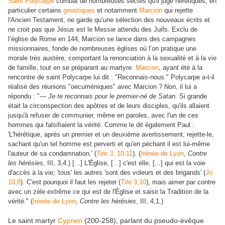
Saint Polycarpe
combat de nombreuses sectes qu'il juge hérétiques, en
particulier certains
gnostiques
et notamment
Marcion
qui rejette
l'Ancien Testament,
ne garde qu’une sélection des nouveaux écrits et
ne croit pas que Jésus est le Messie attendu des Juifs. Exclu de
l’église de Rome en 144, Marcion se lance dans des campagnes
missionnaires, fonde de nombreuses églises où l’on pratique une
morale très austère, comportant la renonciation à la sexualité et à la vie
de famille, tout en se préparant au martyre.
Marcion
, ayant été à la
rencontre de saint Polycarpe lui dit : "Reconnais-nous." Polycarpe a-t-il
réalisé des réunions "oecuméniques" avec Marcion ? Non, il lui a
répondu : "—
Je te reconnais
pour le premier-né de Satan
. Si grande
était la circonspection des apôtres et de leurs disciples, qu'ils allaient
jusqu'à refuser de communier, même en paroles, avec l'un de ces
hommes qui falsifiaient la vérité. Comme le dit également Paul :
'L'hérétique, après un premier et un deuxième avertissement, rejette-le,
sachant qu'un tel homme est perverti et qu'en péchant il est lui-même
l'auteur de sa condamnation.' (
Tite 3
, 10-11
). (
Irénée de Lyon
,
Contre
É
les hérésies
, III, 3,4.) [...] L'
glise, [...] c'est elle, [...] qui est la voie
d'accès à la vie; 'tous' les autres 'sont des voleurs et des brigands' (
Jn
10,8
). C'est pourquoi il faut les rejeter (
Tite
3,10
), mais aimer par contre
É
avec un zèle extrême ce qui est de l'
glise et saisir la Tradition de la
vérité."
(
Irénée de Lyon
,
Contre les hérésies
, III, 4,1.)
Le saint martyr
Cyprien
(200-258), parlant du pseudo-évêque