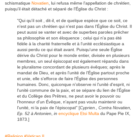
schismatique
Novatien
, lui refusa même l'appellation de
chrétien
,
puisqu'il était détaché et séparé de l'Église du Christ :
"Qui qu'il soit , dit-il, et de quelque espèce que ce soit, ce
n'est pas un chrétien qui n'est pas dans l'Église du Christ. Il
peut aussi se vanter et avec de superbes paroles prêcher
sa philosophie et son éloquence ; celui qui n'a pas été
fidèle à la charité fraternelle et à l'unité ecclésiastique a
aussi perdu ce qui était avant. Puisqu'une seule Église
dérive du Christ pour le monde entier, divisée en plusieurs
membres, un seul épiscopat est également répandu dans
le pluralisme concordant de plusieurs évêques; après le
mandat de Dieu, et après l'unité de l'Église partout proche
et unie, elle s'efforce de faire l'Église des personnes
humaines. Donc, quiconque n'observe ni l'unité d'esprit, ni
l'unité commune de la paix, et se sépare du lien de l'Église
et du Collège des Prêtres, ne peut avoir le pouvoir ou
l'honneur d'un Évêque, n'ayant pas voulu maintenir ou
l'unité, ni la paix de l'épiscopat" [
Cyprien., Contra Novatien,
Ep. 52 à Antonie
n,
in
encyclique Etsi Multa
du Pape Pie IX,
1873.]
#Religion
#Vatican II