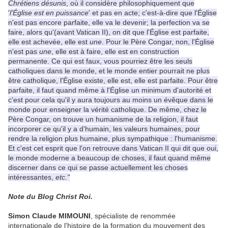
Chrétiens désunis
, où il considère philosophiquement que
'
l'Église est en puissance
' et pas en acte; c'est-à-dire que l'Église
n'est pas encore parfaite, elle va le devenir; la perfection va se
faire, alors qu'(avant Vatican II), on dit que l'Église est parfaite,
elle est achevée, elle est
une
. Pour le Père Congar, non, l'Église
n'est pas
une
, elle est à faire, elle est en construction
permanente. Ce qui est faux, vous pourriez être les seuls
catholiques dans le monde, et le monde entier pourrait ne plus
être catholique, l'Église existe, elle est, elle est parfaite. Pour être
parfaite, il faut quand même à l'Église un minimum d'autorité et
c'est pour cela qu'il y aura toujours au moins un évêque dans le
monde pour enseigner la vérité catholique. De même, chez le
Père Congar, on trouve un humanisme de la religion, il faut
incorporer ce qu'il y a d'humain, les valeurs humaines, pour
rendre la religion plus humaine, plus sympathique : l'humanisme.
Et c'est cet esprit que l'on retrouve dans Vatican II qui dit que oui,
le monde moderne a beaucoup de choses, il faut quand même
discerner dans ce qui se passe actuellement les choses
intéressantes,
etc."
Note du Blog Christ Roi.
Simon Claude MIMOUNI
, spécialiste de renommée
internationale de l'histoire de la formation du mouvement des