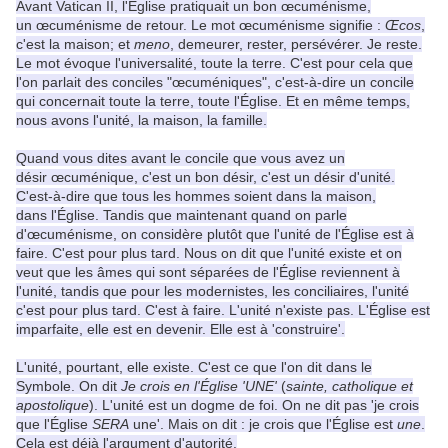
Avant Vatican II, l'Eglise pratiquait un bon œcuménisme,
un œcuménisme de retour. Le mot œcuménisme signifie :
Œcos
,
c'est la maison; et
meno
, demeurer, rester, persévérer. Je reste.
Le mot évoque l'universalité, toute la terre. C'est pour cela que
l'on parlait des conciles "œcuméniques", c'est-à-dire un concile
qui concernait toute la terre, toute l'Église. Et en même temps,
nous avons l'unité, la maison, la famille.
Quand vous dites avant le concile que vous avez un
désir œcuménique, c'est un bon désir, c'est un désir d'unité.
C'est-à-dire que tous les hommes soient dans la maison,
dans l'Église. Tandis que maintenant quand on parle
d'œcuménisme, on considère plutôt que l'unité de l'Église est à
faire. C'est pour plus tard. Nous on dit que l'unité existe et on
veut que les âmes qui sont séparées de l'Église reviennent à
l'unité, tandis que pour les modernistes, les conciliaires, l'unité
c'est pour plus tard. C'est à faire. L'unité n'existe pas. L'Église est
imparfaite, elle est en devenir. Elle est à 'construire'.
L'unité, pourtant, elle existe. C'est ce que l'on dit dans le
Symbole. On dit
Je crois en l'Église 'UNE'
(
sainte, catholique et
apostolique
). L'unité est un dogme de foi. On ne dit pas 'je crois
que l'Église
SERA
une'. Mais on dit : je crois que l'Église est
une
.
Cela est déjà l'argument d'autorité.