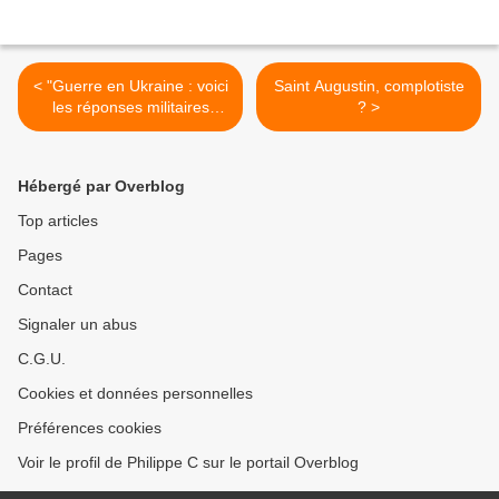
< "Guerre en Ukraine : voici
Saint Augustin, complotiste
les réponses militaires
? >
retenues par la France" : Et
voilà la guerre à l'intérieur
ET la guerre à l'extérieur
Hébergé par Overblog
que nous annoncions sur
ce blog en 2017
Top articles
Pages
Contact
Signaler un abus
C.G.U.
Cookies et données personnelles
Préférences cookies
Voir le profil de Philippe C sur le portail Overblog