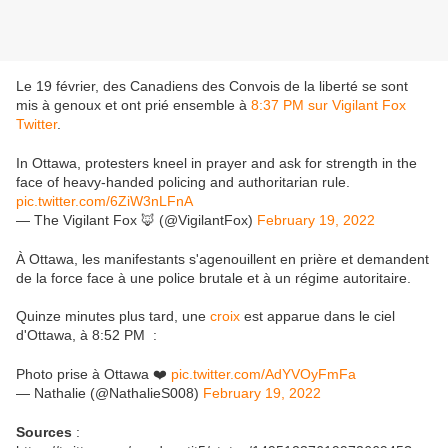
Le 19 février, des Canadiens des Convois de la liberté se sont
mis à genoux et ont prié ensemble à
8:37 PM sur Vigilant Fox
Twitter
.
In Ottawa, protesters kneel in prayer and ask for strength in the
face of heavy-handed policing and authoritarian rule.
pic.twitter.com/6ZiW3nLFnA
— The Vigilant Fox 🦊 (@VigilantFox)
February 19, 2022
À Ottawa, les manifestants s'agenouillent en prière et demandent
de la force face à une police brutale et à un régime autoritaire.
Quinze minutes plus tard, une
croix
est apparue dans le ciel
d'Ottawa, à 8:52 PM :
Photo prise à Ottawa ❤️
pic.twitter.com/AdYVOyFmFa
— Nathalie (@NathalieS008)
February 19, 2022
Sources
: