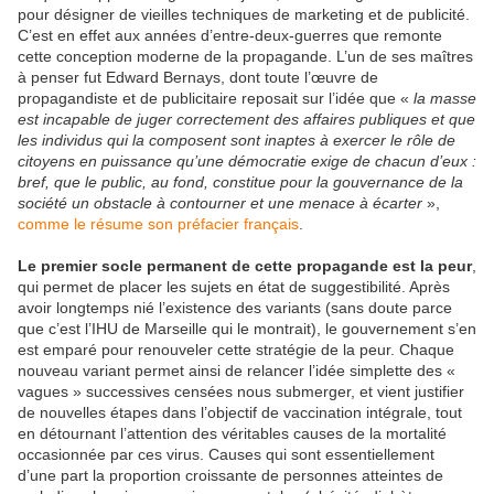
pour désigner de vieilles techniques de marketing et de publicité.
C’est en effet aux années d’entre-deux-guerres que remonte
cette conception moderne de la propagande. L’un de ses maîtres
à penser fut Edward Bernays, dont toute l’œuvre de
propagandiste et de publicitaire reposait sur l’idée que «
la masse
est incapable de juger correctement des affaires publiques et que
les individus qui la composent sont inaptes à exercer le rôle de
citoyens en puissance qu’une démocratie exige de chacun d’eux :
bref, que le public, au fond, constitue pour la gouvernance de la
société un obstacle à contourner et une menace à écarter
»,
comme le résume son préfacier français
.
Le premier socle permanent de cette propagande est la peur
,
qui permet de placer les sujets en état de suggestibilité. Après
avoir longtemps nié l’existence des variants (sans doute parce
que c’est l’IHU de Marseille qui le montrait), le gouvernement s’en
est emparé pour renouveler cette stratégie de la peur. Chaque
nouveau variant permet ainsi de relancer l’idée simplette des «
vagues » successives censées nous submerger, et vient justifier
de nouvelles étapes dans l’objectif de vaccination intégrale, tout
en détournant l’attention des véritables causes de la mortalité
occasionnée par ces virus. Causes qui sont essentiellement
d’une part la proportion croissante de personnes atteintes de