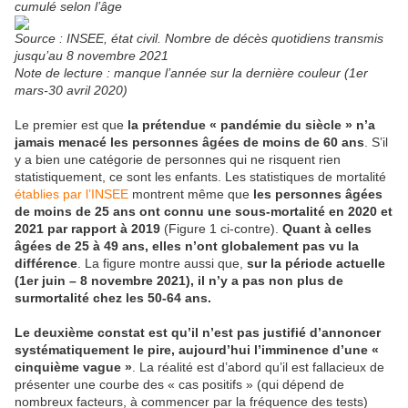
cumulé selon l’âge
Source : INSEE, état civil. Nombre de décès quotidiens transmis
jusqu’au 8 novembre 2021
Note de lecture : manque l’année sur la dernière couleur (1er
mars-30 avril 2020)
Le premier est que
la prétendue « pandémie du siècle » n’a
jamais menacé les personnes âgées de moins de 60 ans
. S’il
y a bien une catégorie de personnes qui ne risquent rien
statistiquement, ce sont les enfants. Les statistiques de mortalité
établies par l’INSEE
montrent même que
les personnes âgées
de moins de 25 ans ont connu une sous-mortalité en 2020 et
2021 par rapport à 2019
(Figure 1 ci-contre).
Quant à celles
âgées de 25 à 49 ans, elles n’ont globalement pas vu la
différence
. La figure montre aussi que,
sur la période actuelle
(1er juin – 8 novembre 2021), il n’y a pas non plus de
surmortalité chez les 50-64 ans.
Le deuxième constat est qu’il n’est pas justifié d’annoncer
systématiquement le pire, aujourd’hui l’imminence d’une «
cinquième vague »
. La réalité est d’abord qu’il est fallacieux de
présenter une courbe des « cas positifs » (qui dépend de
nombreux facteurs, à commencer par la fréquence des tests)