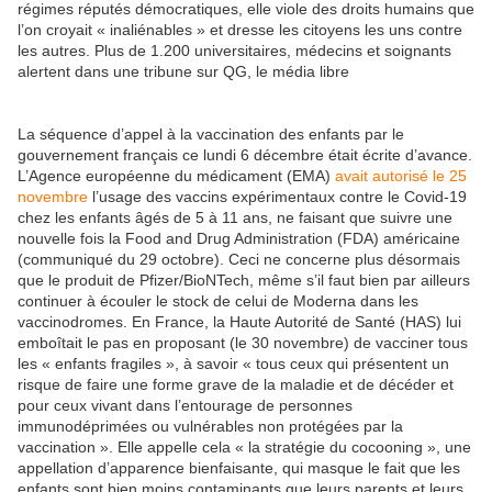
régimes réputés démocratiques, elle viole des droits humains que
l’on croyait « inaliénables » et dresse les citoyens les uns contre
les autres. Plus de 1.200 universitaires, médecins et soignants
alertent dans une tribune sur QG, le média libre
La séquence d’appel à la vaccination des enfants par le
gouvernement français ce lundi 6 décembre était écrite d’avance.
L’Agence européenne du médicament (EMA)
avait autorisé le 25
novembre
l’usage des vaccins expérimentaux contre le Covid-19
chez les enfants âgés de 5 à 11 ans, ne faisant que suivre une
nouvelle fois la Food and Drug Administration (FDA) américaine
(communiqué du 29 octobre). Ceci ne concerne plus désormais
que le produit de Pfizer/BioNTech, même s’il faut bien par ailleurs
continuer à écouler le stock de celui de Moderna dans les
vaccinodromes. En France, la Haute Autorité de Santé (HAS) lui
emboîtait le pas en proposant (le 30 novembre) de vacciner tous
les « enfants fragiles », à savoir « tous ceux qui présentent un
risque de faire une forme grave de la maladie et de décéder et
pour ceux vivant dans l’entourage de personnes
immunodéprimées ou vulnérables non protégées par la
vaccination ». Elle appelle cela « la stratégie du cocooning », une
appellation d’apparence bienfaisante, qui masque le fait que les
enfants sont bien moins contaminants que leurs parents et leurs