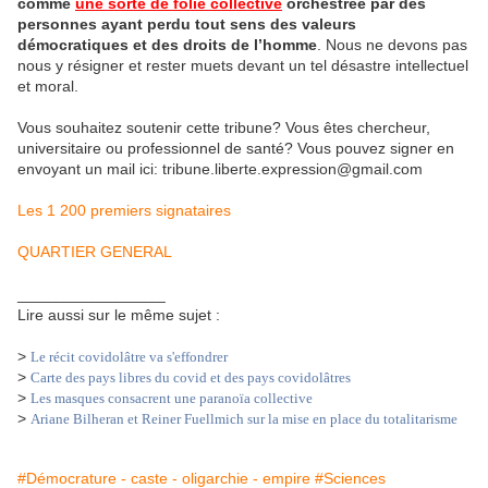
comme
une sorte de folie collective
orchestrée par des
personnes ayant perdu tout sens des valeurs
démocratiques et des droits de l’homme
. Nous ne devons pas
nous y résigner et rester muets devant un tel désastre intellectuel
et moral.
Vous souhaitez soutenir cette tribune? Vous êtes chercheur,
universitaire ou professionnel de santé? Vous pouvez signer en
envoyant un mail ici: tribune.liberte.expression@gmail.com
Les 1 200 premiers signataires
QUARTIER GENERAL
_________________
Lire aussi sur le même sujet :
>
Le récit covidolâtre va s'effondrer
>
Carte des pays libres du covid et des pays covidolâtres
>
Les masques consacrent une paranoïa collective
>
Ariane Bilheran et Reiner Fuellmich sur la mise en place du totalitarisme
#Démocrature - caste - oligarchie - empire
#Sciences