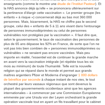
enseignants (comme le montre une
étude de l’Institut Pasteur
). Et
la HAS annonce déjà qu’elle « se prononcera ultérieurement sur
la pertinence d’élargir cette vaccination ». Le premier groupe (les
enfants « à risque ») concernerait déjà au bas mot 360.000
personnes. Mais, bizarrement, la HAS ne chiffre pas le second
groupe, celui des « enfants de 5 à 11 ans vivant dans l’entourage
de personnes immunodéprimées ou celui de personnes
vulnérables non protégées par la vaccination ». Il faut dire que,
selon le gouvernement, le taux de vaccination des personnes de
plus de 65 ans dépasse les 92% en France, de sorte que l’on ne
voit pas très bien combien de « personnes immunodéprimées ou
vulnérables » ne seraient pas encore vaccinées. Mais peu
importe en réalité, l’essentiel est de continuer la grande marche
en avant vers la vaccination intégrale (et répétée tous les six
mois au minimum) de toute l’humanité. Telle est la nouvelle
religion qui se répand dans le monde et permet aux grands
maîtres argentiers Pfizer et Moderna d’engranger
1 000 dollars
de bénéfice par seconde
à chaque instant de nos vies, le tout
orchestré par leurs vassaux régionaux que sont devenus la
plupart des gouvernements occidentaux ainsi que les agences
internationales – à commencer par une Commission Européenne
emmenée par une Ursula von der Leyen orchestrant la grande
opération vaccinale tout en ayant un fils travaillant pour le cabinet