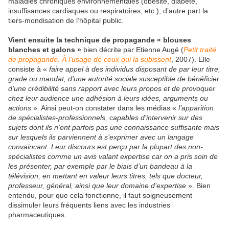
maladies chroniques environnementales (obésité, diabète,
insuffisances cardiaques ou respiratoires, etc.), d’autre part la
tiers-mondisation de l’hôpital public.
Vient ensuite la technique de propagande « blouses
blanches et galons »
bien décrite par Etienne Augé (
Petit traité
de propagande. À l’usage de ceux qui la subissent
, 2007). Elle
consiste à «
faire appel à des individus disposant de par leur titre,
grade ou mandat, d’une autorité sociale susceptible de bénéficier
d’une crédibilité sans rapport avec leurs propos et de provoquer
chez leur audience une adhésion à leurs idées, arguments ou
actions
». Ainsi peut-on constater dans les médias «
l’apparition
de spécialistes-professionnels, capables d’intervenir sur des
sujets dont ils n’ont parfois pas une connaissance suffisante mais
sur lesquels ils parviennent à s’exprimer avec un langage
convaincant. Leur discours est perçu par la plupart des non-
spécialistes comme un avis valant expertise car on a pris soin de
les présenter, par exemple par le biais d’un bandeau à la
télévision, en mettant en valeur leurs titres, tels que docteur,
professeur, général, ainsi que leur domaine d’expertise
». Bien
entendu, pour que cela fonctionne, il faut soigneusement
dissimuler leurs fréquents liens avec les industries
pharmaceutiques.