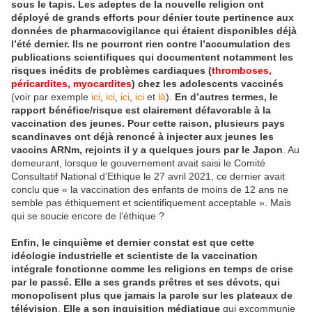
sous le tapis. Les adeptes de la nouvelle religion ont
déployé de grands efforts pour dénier toute pertinence aux
données de pharmacovigilance qui étaient disponibles déjà
l’été dernier. Ils ne pourront rien contre l’accumulation des
publications scientifiques qui documentent notamment les
risques inédits de problèmes cardiaques
(
thromboses,
péricardites, myocardites
) chez les adolescents vaccinés
(voir par exemple
ici
,
ici
,
ici
,
ici
et
là
).
En d’autres termes, le
rapport bénéfice/risque est clairement défavorable à la
vaccination des jeunes. Pour cette raison, plusieurs pays
scandinaves ont déjà renoncé à injecter aux jeunes les
vaccins ARNm, rejoints il y a quelques jours par le Japon
. Au
demeurant, lorsque le gouvernement avait saisi le Comité
Consultatif National d’Ethique le 27 avril 2021, ce dernier avait
conclu que « la vaccination des enfants de moins de 12 ans ne
semble pas éthiquement et scientifiquement acceptable ». Mais
qui se soucie encore de l’éthique ?
Enfin, le cinquième et dernier constat est que cette
idéologie industrielle et scientiste de la vaccination
intégrale fonctionne comme les religions en temps de crise
par le passé. Elle a ses grands prêtres et ses dévots, qui
monopolisent plus que jamais la parole sur les plateaux de
télévision
.
Elle a son inquisition médiatique
qui excommunie