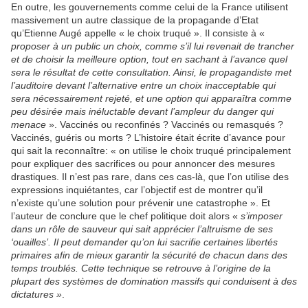
En outre, les gouvernements comme celui de la France utilisent
massivement un autre classique de la propagande d’Etat
qu’Etienne Augé appelle « le choix truqué ». Il consiste à «
proposer à un public un choix, comme s’il lui revenait de trancher
et de choisir la meilleure option, tout en sachant à l’avance quel
sera le résultat de cette consultation. Ainsi, le propagandiste met
l’auditoire devant l’alternative entre un choix inacceptable qui
sera nécessairement rejeté, et une option qui apparaîtra comme
peu désirée mais inéluctable devant l’ampleur du danger qui
menace
». Vaccinés ou reconfinés ? Vaccinés ou remasqués ?
Vaccinés, guéris ou morts ? L’histoire était écrite d’avance pour
qui sait la reconnaître: « on utilise le choix truqué principalement
pour expliquer des sacrifices ou pour annoncer des mesures
drastiques. Il n’est pas rare, dans ces cas-là, que l’on utilise des
expressions inquiétantes, car l’objectif est de montrer qu’il
n’existe qu’une solution pour prévenir une catastrophe ». Et
l’auteur de conclure que le chef politique doit alors «
s’imposer
dans un rôle de sauveur qui sait apprécier l’altruisme de ses
‘ouailles’. Il peut demander qu’on lui sacrifie certaines libertés
primaires afin de mieux garantir la sécurité de chacun dans des
temps troublés. Cette technique se retrouve à l’origine de la
plupart des systèmes de domination massifs qui conduisent à des
dictatures »
.