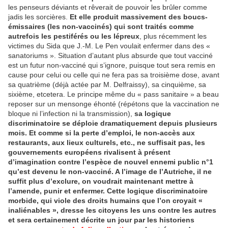
les penseurs déviants et rêverait de pouvoir les brûler comme
jadis les sorcières.
Et elle produit massivement des boucs-
émissaires (les non-vaccinés) qui sont traités comme
autrefois les pestiférés ou les lépreux
, plus récemment les
victimes du Sida que J.-M. Le Pen voulait enfermer dans des «
sanatoriums ». Situation d’autant plus absurde que tout vacciné
est un futur non-vacciné qui s’ignore, puisque tout sera remis en
cause pour celui ou celle qui ne fera pas sa troisième dose, avant
sa quatrième (déjà actée par M. Delfraissy), sa cinquième, sa
sixième, etcetera. Le principe même du « pass sanitaire » a beau
reposer sur un mensonge éhonté (répétons que la vaccination ne
bloque ni l’infection ni la transmission),
sa logique
discriminatoire se déploie dramatiquement depuis plusieurs
mois. Et comme si la perte d’emploi, le non-accès aux
restaurants, aux lieux culturels, etc., ne suffisait pas, les
gouvernements européens rivalisent à présent
d’imagination contre l’espèce de nouvel ennemi public n°1
qu’est devenu le non-vacciné. A l’image de l’Autriche, il ne
suffit plus d’exclure, on voudrait maintenant mettre à
l’amende, punir et enfermer. Cette logique discriminatoire
morbide, qui viole des droits humains que l’on croyait «
inaliénables », dresse les citoyens les uns contre les autres
et sera certainement décrite un jour par les historiens