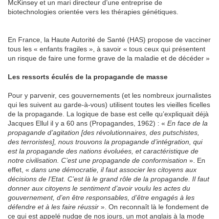
McKinsey et un mari directeur d’une entreprise de
biotechnologies orientée vers les thérapies génétiques.
En France, la Haute Autorité de Santé (HAS) propose de vacciner
tous les « enfants fragiles », à savoir « tous ceux qui présentent
un risque de faire une forme grave de la maladie et de décéder »
Les ressorts éculés de la propagande de masse
Pour y parvenir, ces gouvernements (et les nombreux journalistes
qui les suivent au garde-à-vous) utilisent toutes les vieilles ficelles
de la propagande. La logique de base est celle qu’expliquait déjà
Jacques Ellul il y a 60 ans (Propagandes, 1962) : «
En face de la
propagande d’agitation [des révolutionnaires, des putschistes,
des terroristes], nous trouvons la propagande d’intégration, qui
est la propagande des nations évoluées, et caractéristique de
notre civilisation. C’est une propagande de conformisation
». En
effet, «
dans une démocratie, il faut associer les citoyens aux
décisions de l’Etat. C’est là le grand rôle de la propagande. Il faut
donner aux citoyens le sentiment d’avoir voulu les actes du
gouvernement, d’en être responsables, d’être engagés à les
défendre et à les faire réussir
». On reconnaît là le fondement de
ce qui est appelé nudge de nos jours, un mot anglais à la mode