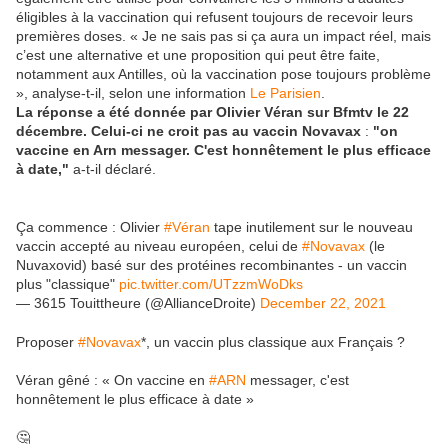
éligibles à la vaccination qui refusent toujours de recevoir leurs
premières doses. « Je ne sais pas si ça aura un impact réel, mais
c’est une alternative et une proposition qui peut être faite,
notamment aux Antilles, où la vaccination pose toujours problème
», analyse-t-il, selon une information
Le Parisien
.
La réponse a été donnée par Olivier Véran sur Bfmtv le 22
décembre. Celui-ci ne croit pas au vaccin Novavax
:
"on
vaccine en Arn messager. C'est honnêtement le plus efficace
à date,"
a-t-il déclaré.
Ça commence : Olivier
#Véran
tape inutilement sur le nouveau
vaccin accepté au niveau européen, celui de
#Novavax
(le
Nuvaxovid) basé sur des protéines recombinantes - un vaccin
plus "classique"
pic.twitter.com/UTzzmWoDks
— 3615 Touittheure (@AllianceDroite)
December 22, 2021
Proposer
#Novavax
*, un vaccin plus classique aux Français ?
Véran gêné : « On vaccine en
#ARN
messager, c'est
honnêtement le plus efficace à date »
🤔