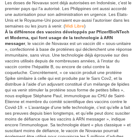
Les doses de Novavax sont déjà autorisées en Indonésie, c'est le
premier pays qui l'a autorisé. Les Philippines ont aussi accordé
une autorisation pour son administration en urgence. Les Etats-
Unis et le Royaume-Uni pourraient eux-aussi l'autoriser dans les
semaines ou les jours à venir. (
Midi Libre
)
À la différence des vaccins développés par Pfizer/BioNTech
et Moderna, qui font usage de la technologie à ARN
messager
, le vaccin de Novavax est un vaccin dit « sous-unitaire
», confectionné à base de protéines qui déclenchent une réponse
immunitaire, sans virus. Une technologie déjà éprouvée sur des
vaccins utilisés depuis de nombreuses années, à l’instar du
vaccin contre l’hépatite B, ou encore de celui contre la
coqueluche. Concrètement, « ce vaccin produit une protéine
Spike similaire à celle qui est produite par le Sars Cov2, et la
distribue à l’aide d’un adjuvant constitué d’un mélange de lipides
qui va venir stimuler la protéine sous forme de petites billes »,
nous explique Stéphane Paul, immunologue au CHU de Saint-
Etienne et membre du comité scientifique des vaccins contre le
Covid-19. « L’avantage d’une telle technologie, c’est qu’elle a fait
ses preuves depuis bien longtemps, et qu’elle peut donc susciter
moins de défiance que les vaccins à ARN messager », indique
encore l’immunologue. Sa technologie étant « plus classique » et
suscitant moins de défiance, le vaccin de Novavax pourrait
également être utilisé pour convaincre les 5 millions d’adultes