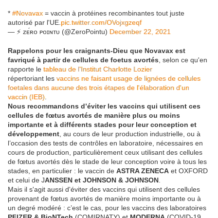
*
#Novavax
= vaccin à protéines recombinantes tout juste
autorisé par l'UE.
pic.twitter.com/OVojxgzeqf
— ⚡ ᴢᴇ́ʀᴏ ᴘᴏɪɴᴛᴜ (@ZeroPointu)
December 22, 2021
Rappelons pour les craignants-Dieu que Novavax est
favriqué à partir de cellules de foetus avortés
, selon ce qu'en
rapporte le
tableau de l'Institut Charlotte Lozier
répertoriant les
vaccins ne faisant usage de lignées de cellules
foetales dans aucune des trois étapes de l'élaboration d'un
vaccin (IEB)
.
Nous recommandons d’éviter les vaccins qui utilisent ces
cellules de fœtus avortés de manière plus ou moins
importante et à différents stades pour leur conception et
développement
, au cours de leur production industrielle, ou à
l’occasion des tests de contrôles en laboratoire, nécessaires en
cours de production, particulièrement ceux utilisant des cellules
de fœtus avortés dès le stade de leur conception voire à tous les
stades, en particulier : le vaccin de
ASTRA ZENECA
et OXFORD
et celui de J
ANSSEN et JOHNSON & JOHNSON
.
Mais il s'agit aussi d'éviter des vaccins qui utilisent des cellules
provenant de fœtus avortés de manière moins importante ou à
un degré modéré : c’est le cas, pour les vaccins des laboratoires
PFIZER & BioNTech
(COMIRNATY) et
MODERNA
(COVID-19