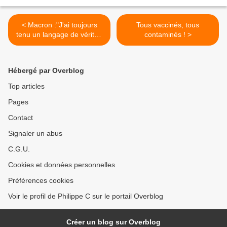
< Macron :"J'ai toujours
Tous vaccinés, tous
tenu un langage de vérité."
contaminés ! >
Si vous n'éclatez pas de rire
à la fin, vous devez vous
isoler 4 mois car vous êtes
Hébergé par Overblog
positif au covidisme
Top articles
Pages
Contact
Signaler un abus
C.G.U.
Cookies et données personnelles
Préférences cookies
Voir le profil de Philippe C sur le portail Overblog
Créer un blog sur Overblog