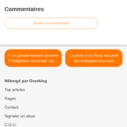
Commentaires
Ajouter un commentaire
< Le gouvernement assume
La piste d’un Pass vaccinal
l'"obligation vaccinale" dans
accompagné d’un test
sa forme "déguisée" de
négatif envisagée par le
"passe vaccinal" (Olivier
gouvernement reconnait
Véran)
que les vaccins
Hébergé par Overblog
n’empêchent pas d’être
contagieux. Elle devrait
Top articles
donc aboutir à supprimer le
Pages
pass sanitaire et la
discrimination injustifiée des
Contact
non vaccinés >
Signaler un abus
C.G.U.