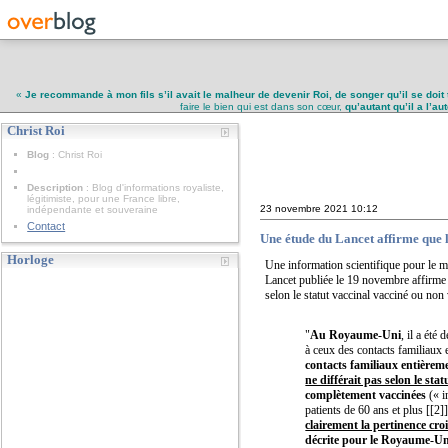
«
Je recommande à mon fils s’il avait le malheur de devenir Roi, de songer qu’il se doit 
faire le bien qui est dans son cœur,
qu’autant qu’il a l’a
Christ Roi
Christ Roi
Blog
: Christ Roi
Description
: Blog d'informations royaliste,
légitimiste, pour une France libre,
23 novembre 2021
10:12
indépendante et souveraine
Contact
Une étude du Lancet affirme que 
Horloge
Une information scientifique pour le mi
Lancet publiée le 19 novembre affirme q
selon le statut vaccinal vacciné ou non 
"
Au Royaume-Uni
, il a été
à ceux des contacts familiaux
contacts familiaux entièrem
ne différait pas selon le stat
complètement vaccinées
(« i
patients de 60 ans et plus [[2]
clairement la pertinence cr
décrite pour le Royaume-Uni.