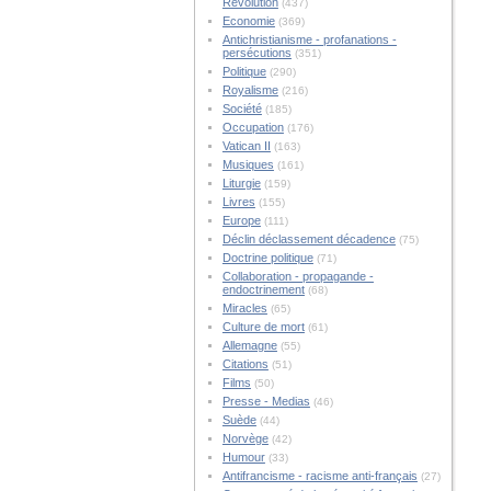
Révolution
(437)
Economie
(369)
Antichristianisme - profanations -
persécutions
(351)
Politique
(290)
Royalisme
(216)
Société
(185)
Occupation
(176)
Vatican II
(163)
Musiques
(161)
Liturgie
(159)
Livres
(155)
Europe
(111)
Déclin déclassement décadence
(75)
Doctrine politique
(71)
Collaboration - propagande -
endoctrinement
(68)
Miracles
(65)
Culture de mort
(61)
Allemagne
(55)
Citations
(51)
Films
(50)
Presse - Medias
(46)
Suède
(44)
Norvège
(42)
Humour
(33)
Antifrancisme - racisme anti-français
(27)