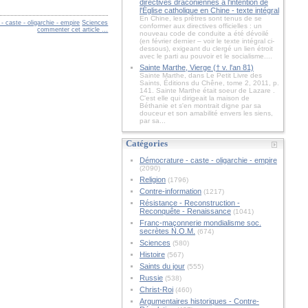
directives draconiennes à l'intention de
l'Église catholique en Chine - texte intégral
En Chine, les prêtres sont tenus de se
 caste - oligarchie - empire
Sciences
conformer aux directives officielles : un
commenter cet article
…
nouveau code de conduite a été dévoilé
(en février dernier – voir le texte intégral ci-
dessous), exigeant du clergé un lien étroit
avec le parti au pouvoir et le socialisme....
Sainte Marthe, Vierge († v. l'an 81)
Sainte Marthe, dans Le Petit Livre des
Saints, Éditions du Chêne, tome 2, 2011, p.
141. Sainte Marthe était soeur de Lazare .
C'est elle qui dirigeait la maison de
Béthanie et s'en montrait digne par sa
douceur et son amabilité envers les siens,
par sa...
Catégories
Démocrature - caste - oligarchie - empire
(2090)
Religion
(1796)
Contre-information
(1217)
Résistance - Reconstruction -
Reconquête - Renaissance
(1041)
Franc-maçonnerie mondialisme soc.
secrètes N.O.M.
(674)
Sciences
(580)
Histoire
(567)
Saints du jour
(555)
Russie
(538)
Christ-Roi
(460)
Argumentaires historiques - Contre-