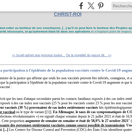
CHRIST-ROI
tout entier au bonheur de ses concitoyens, [...] qu’il ne peut faire le bonheur des Peuples q
utorité nécessaire, et qu’autrement étant lié dans ses opérations
et n’inspirant point de respect
<< Israël admet que presque toutes...
De la stupidité du passe dit... >>
la participation à l'épidémie de la population vaccinée contre le Covid-19 augm
nistre de la justice qui affirme que seuls les non vaccinés peuvent être infectés, contagieux, et 
ue la participation à l'épidémie de la population vaccinée contre le Covid-19 augmente et que la
vacciné :
 décrit que les taux d'attaque secondaire parmi les contacts familiaux exposés à des cas index enti
 exposés à des cas index non vaccinés (25 % pour les vaccinés contre 23 % pour les non vaccin
ent vaccinés (39 %) provenaient de cas index entièrement vaccinés
liés épidémiologiqueme
ut vaccinal
ou le type de variant [[1]].
En Allemagne
,
le taux de cas symptomatiques de C
nfections révolutionnaires ») est signalé chaque semaine depuis le 21 juillet 2021 et était de 16,
]. Cette proportion
augmente de semaine en semaine et était de 58,9% le 27 octobre 2021
" 
oissante des personnes entièrement vaccinées comme source possible de transmission
.
Une
 [...]
Les Centers for Disease Control and Prevention (CDC) des États-Unis identifient quatre