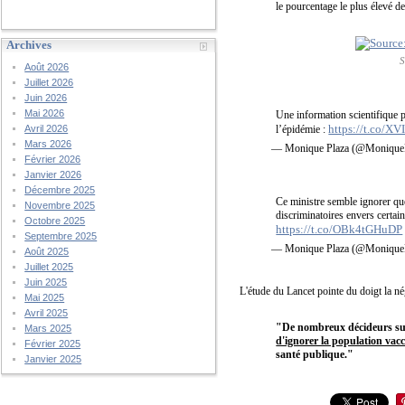
le pourcentage le plus élevé 
Archives
S
Août 2026
Juillet 2026
Juin 2026
Mai 2026
Une information scientifique p
https://t.co/X
l’épidémie :
Avril 2026
Mars 2026
— Monique Plaza (@Monique
Février 2026
Janvier 2026
Décembre 2025
Ce ministre semble ignorer que
Novembre 2025
discriminatoires envers certain
Octobre 2025
https://t.co/OBk4tGHuDP
Septembre 2025
— Monique Plaza (@Monique
Août 2025
Juillet 2025
Juin 2025
L'étude du Lancet pointe du doigt la n
Mai 2025
Avril 2025
"De nombreux décideurs sup
Mars 2025
d'ignorer la population vacc
Février 2025
santé publique."
Janvier 2025