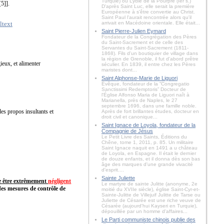
Turquie) ou Lydie de la Pourpre (Ier s.)
[5]].
D'après Saint Luc, elle serait la première
Européenne à s'être convertie au Christ.
Saint Paul l'aurait rencontrée alors qu'il
arrivait en Macédoine orientale. Elle était...
Saint Pierre-Julien Eymard
Fondateur de la Congrégation des Pères
du Saint-Sacrement et de celle des
Servantes du Saint-Sacrement (1811-
1868). Fils d'un boutiquier de village dans
la région de Grenoble, il fut d'abord prêtre
ieux, et alimenter
séculier. En 1839, il entre chez les Pères
maristes dont...
Saint Alphonse-Marie de Liguori
Évêque, fondateur de la “Congregatio
Sanctissimi Redemptoris” Docteur de
l'Église Alfonso Maria de Liguori naît à
Marianella, près de Naples, le 27
septembre 1696, dans une famille noble.
des propos insultants et
Après de fort brillantes études, docteur en
droit civil et canonique...
Saint Ignace de Loyola, fondateur de la
Compagnie de Jésus
Le Petit Livre des Saints, Éditions du
Chêne, tome 1, 2011, p. 85. Un militaire
Saint Ignace naquit en 1491 a u château
de Loyola, en Espagne. Il était le dernier
de douze enfants, et il donna dès son bas
âge des marques d'une grande vivacité
d'esprit....
Sainte Juliette
e être extrêmement
négligent
Le martyre de sainte Julitte (anonyme, 2e
es mesures de contrôle de
moitié du XVIIe siècle), église Saint-Cyr-et-
Sainte-Julitte de Villejuif Julitte de Tarse ou
Juliette de Césarée est une riche veuve de
Césarée (aujourd'hui Kayseri en Turquie),
dépouillée par un homme d'affaires...
Le Parti communiste chinois publie des