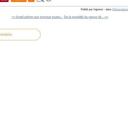
Publié par Ingomer
-
dans
Démocrature -
<< Israël admet que presque toutes...
De la stupidité du passe dit... >>
mentaire