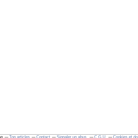
Top articles
Contact
Signaler un abus
C.G.U.
Cookies et do
og