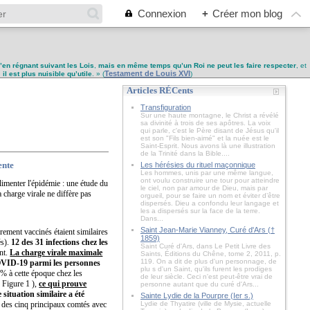
Connexion
+
Créer mon blog
u’en régnant suivant les Lois
,
mais en même temps qu’un Roi ne peut les faire respecter
, et
Testament de Louis XVI
,
il est plus nuisible qu’utile
. » (
)
Articles RÉCents
Transfiguration
Sur une haute montagne, le Christ a révélé
sa divinité à trois de ses apôtres. La voix
qui parle, c'est le Père disant de Jésus qu'il
est son "Fils bien-aimé" et la nuée est le
Saint-Esprit. Nous avons là une illustration
de la Trinité dans la Bible....
ente
Les hérésies du rituel maçonnique
Les hommes, unis par une même langue,
ont voulu construire une tour pour atteindre
alimenter l'épidémie : une étude du
le ciel, non par amour de Dieu, mais par
 charge virale ne diffère pas
orgueil, pour se faire un nom et éviter d’être
dispersés. Dieu a confondu leur langage et
les a dispersés sur la face de la terre.
Dans...
Saint Jean-Marie Vianney, Curé d'Ars (†
èrement vaccinés étaient similaires
1859)
és).
12 des 31 infections chez les
Saint Curé d'Ars, dans Le Petit Livre des
nt.
La charge virale maximale
Saints, Éditions du Chêne, tome 2, 2011, p.
119. On a dit de plus d'un personnage, de
OVID-19 parmi les personnes
plu s d'un Saint, qu'ils furent les prodiges
9% à cette époque chez les
de leur siècle. Ceci n'est peut-être vrai de
( Figure 1 ),
ce qui prouve
personne autant que du curé d'Ars...
 situation similaire a été
Sainte Lydie de la Pourpre (Ier s.)
 des cinq principaux comtés avec
Lydie de Thyatire (ville de Mysie, actuelle