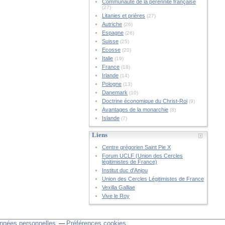
Communauté de la pérennité française
(27)
Litanies et prières
(27)
Autriche
(26)
Espagne
(26)
Suisse
(25)
Ecosse
(20)
Italie
(19)
France
(18)
Irlande
(14)
Pologne
(13)
Danemark
(10)
Doctrine économique du Christ-Roi
(9)
Avantages de la monarchie
(8)
Islande
(7)
Liens
Centre grégorien Saint Pie X
Forum UCLF (Union des Cercles
légitimistes de France)
Institut duc d'Anjou
Union des Cercles Légitimistes de France
Vexilla Galliae
Vive le Roy
nnées personnelles
Préférences cookies