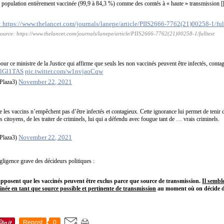
de population entièrement vaccinée (99,9 à 84,3 %) comme des comtés à « haute » transmission [
ource: https://www.thelancet.com/journals/lanepe/article/PIIS2666-7762(21)00258-1/fulltext
our ce ministre de la Justice qui affirme que seuls les non vaccinés peuvent être infectés, contag
VIlGl1TAS
pic.twitter.com/w1nvjaoCqw
November 22, 2021
Plaza3)
 les vaccins n’empêchent pas d’être infectés et contagieux. Cette ignorance lui permet de tenir 
s citoyens, de les traiter de criminels, lui qui a défendu avec fougue tant de … vrais criminels.
November 22, 2021
Plaza3)
égligence grave des décideurs politiques :
posent que les vaccinés peuvent être exclus parce que source de transmission.
Il sembl
inée en tant que source possible et pertinente de transmission
au moment où on décide d
Repost
0