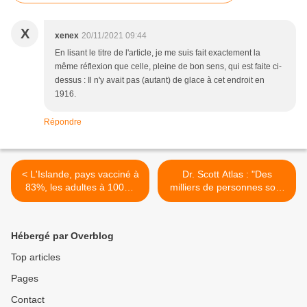
X
xenex
20/11/2021 09:44
En lisant le titre de l'article, je me suis fait exactement la
même réflexion que celle, pleine de bon sens, qui est faite ci-
dessus : Il n'y avait pas (autant) de glace à cet endroit en
1916.
Répondre
< L'Islande, pays vacciné à
Dr. Scott Atlas : "Des
83%, les adultes à 100%,
milliers de personnes sont
une grande partie des
mortes inutilement de
fragiles ayant reçu une
COVID-19 parce que Fauci
3eme dose, connaît son
et Birx s'en sont tenus à
Hébergé par Overblog
record de contamination
des politiques de
depuis le début de
confinement "irrationnelles"
Top articles
l'épidémie.
plutôt que de protéger les
Pages
plus vulnérables" >
Contact