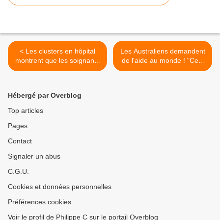
< Les clusters en hôpital
Les Australiens demandent
montrent que les soignants
de l'aide au monde ! "Ceci
vaccinés peuvent être
est un message SOS
vecteurs de la maladie.
officiel" ! >
L’asepsie à l’hôpital doit
Hébergé par Overblog
être renforcée, pas les
exclusions ni les vigiles
Top articles
Pages
Contact
Signaler un abus
C.G.U.
Cookies et données personnelles
Préférences cookies
Voir le profil de Philippe C sur le portail Overblog