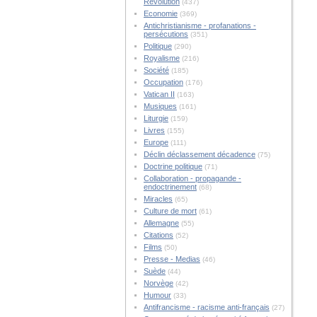
Révolution
(437)
Economie
(369)
Antichristianisme - profanations -
persécutions
(351)
Politique
(290)
Royalisme
(216)
Société
(185)
Occupation
(176)
Vatican II
(163)
Musiques
(161)
Liturgie
(159)
Livres
(155)
Europe
(111)
Déclin déclassement décadence
(75)
Doctrine politique
(71)
Collaboration - propagande -
endoctrinement
(68)
Miracles
(65)
Culture de mort
(61)
Allemagne
(55)
Citations
(52)
Films
(50)
Presse - Medias
(46)
Suède
(44)
Norvège
(42)
Humour
(33)
Antifrancisme - racisme anti-français
(27)