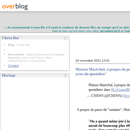
«
Je recommande à mon fils s’il avait le malheur de devenir Roi, de songer qu’il se doit 
faire le bien qui est dans son cœur,
qu’autant qu’il a l’a
Christ Roi
Christ Roi
Blog
: Christ Roi
Description
: Blog d'informations royaliste,
légitimiste, pour une France libre,
14 novembre 2021
12:01
indépendante et souveraine
Contact
Marion Maréchal, à propos du pass
actes du quotidien"
Horloge
Marion Maréchal, à propos du 
#LeGrand
quotidien» dans
Nov
— CNEWS (@CNEWS)
A propos du passe dit "sanitaire", Mar
"
On a quand même jeté à la r
aurait été beaucoup plus eff
testés, donc certains ont été 