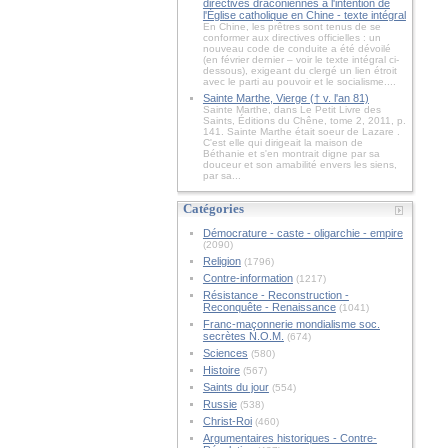
directives draconiennes à l'intention de
l'Église catholique en Chine - texte intégral
En Chine, les prêtres sont tenus de se
conformer aux directives officielles : un
nouveau code de conduite a été dévoilé
(en février dernier – voir le texte intégral ci-
dessous), exigeant du clergé un lien étroit
avec le parti au pouvoir et le socialisme....
Sainte Marthe, Vierge († v. l'an 81)
Sainte Marthe, dans Le Petit Livre des
Saints, Éditions du Chêne, tome 2, 2011, p.
141. Sainte Marthe était soeur de Lazare .
C'est elle qui dirigeait la maison de
Béthanie et s'en montrait digne par sa
douceur et son amabilité envers les siens,
par sa...
Catégories
Démocrature - caste - oligarchie - empire
(2090)
Religion
(1796)
Contre-information
(1217)
Résistance - Reconstruction -
Reconquête - Renaissance
(1041)
Franc-maçonnerie mondialisme soc.
secrètes N.O.M.
(674)
Sciences
(580)
Histoire
(567)
Saints du jour
(554)
Russie
(538)
Christ-Roi
(460)
Argumentaires historiques - Contre-