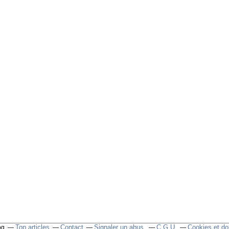
Top articles
Contact
Signaler un abus
C.G.U.
Cookies et do
og