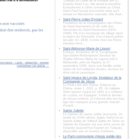
Turquie) ou Lydie de la Pourpre (Ier s.)
D'après Saint Luc, elle serait la première
Européenne à s'être convertie au Christ.
Saint Paul l'aurait rencontrée alors qu'il
arrivait en Macédoine orientale. Elle était...
Saint Pierre-Julien Eymard
ts non vaccinés
Fondateur de la Congrégation des Pères
du Saint-Sacrement et de celle des
oit être renforcée, pas les
Servantes du Saint-Sacrement (1811-
1868). Fils d'un boutiquier de village dans
la région de Grenoble, il fut d'abord prêtre
séculier. En 1839, il entre chez les Pères
maristes dont...
Saint Alphonse-Marie de Liguori
Évêque, fondateur de la “Congregatio
Sanctissimi Redemptoris” Docteur de
l'Église Alfonso Maria de Liguori naît à
Marianella, près de Naples, le 27
ocrature - caste - oligarchie - empire
septembre 1696, dans une famille noble.
commenter cet article
…
Après de fort brillantes études, docteur en
droit civil et canonique...
Saint Ignace de Loyola, fondateur de la
Compagnie de Jésus
Le Petit Livre des Saints, Éditions du
Chêne, tome 1, 2011, p. 85. Un militaire
Saint Ignace naquit en 1491 a u château
de Loyola, en Espagne. Il était le dernier
de douze enfants, et il donna dès son bas
âge des marques d'une grande vivacité
d'esprit....
Sainte Juliette
Le martyre de sainte Julitte (anonyme, 2e
moitié du XVIIe siècle), église Saint-Cyr-et-
Sainte-Julitte de Villejuif Julitte de Tarse ou
Juliette de Césarée est une riche veuve de
Césarée (aujourd'hui Kayseri en Turquie),
dépouillée par un homme d'affaires...
Le Parti communiste chinois publie des