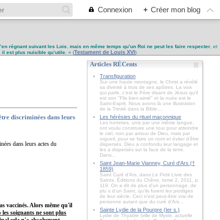
Connexion
+
Créer mon blog
u’en régnant suivant les Lois
,
mais en même temps qu’un Roi ne peut les faire respecter
, et
Testament de Louis XVI
,
il est plus nuisible qu’utile
. » (
)
Articles RÉCents
Transfiguration
Sur une haute montagne, le Christ a révélé
sa divinité à trois de ses apôtres. La voix
qui parle, c'est le Père disant de Jésus qu'il
est son "Fils bien-aimé" et la nuée est le
Saint-Esprit. Nous avons là une illustration
de la Trinité dans la Bible....
être discriminées dans leurs
Les hérésies du rituel maçonnique
Les hommes, unis par une même langue,
ont voulu construire une tour pour atteindre
le ciel, non par amour de Dieu, mais par
orgueil, pour se faire un nom et éviter d’être
inées dans leurs actes du
dispersés. Dieu a confondu leur langage et
les a dispersés sur la face de la terre.
Dans...
Saint Jean-Marie Vianney, Curé d'Ars (†
1859)
Saint Curé d'Ars, dans Le Petit Livre des
Saints, Éditions du Chêne, tome 2, 2011, p.
119. On a dit de plus d'un personnage, de
plu s d'un Saint, qu'ils furent les prodiges
de leur siècle. Ceci n'est peut-être vrai de
personne autant que du curé d'Ars...
as vaccinés. Alors même qu'il
Sainte Lydie de la Pourpre (Ier s.)
 les soignants ne sont plus
Lydie de Thyatire (ville de Mysie, actuelle
inal cela n'a absolument