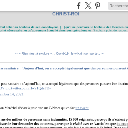
CHRIST-ROI
tout entier au bonheur de ses concitoyens, [...] qu’il ne peut faire le bonheur des Peuples q
utorité nécessaire, et qu’autrement étant lié dans ses opérations
et n’inspirant point de respect
<< « Rien n’est à exclure »,...
Covid-19 : le v4xxin comporte... >>
 sanitaire : "Aujourd’hui, on a accepté légalement que des personnes puissent 
pass sanitaire : «Aujourd’hui, on a accepté légalement que des personnes puissent être discrim
RDV
pic.twitter.com/Hw91QdsFDy
ember 14, 2021
un tweet
ion Maréchal déclare à juste titre sur C-News qui en fait
:
ue des milliers de personnes sans indemnités, 15 000 soignants, parce qu'ils n'étaient p
icace de leur demander des autotests, parce que la réalité avec ce 'vaccin' est que
du coup
et sont porteurs du virus et le transmettent, et cela fait des clusters à l'hôpital
. Donc au f