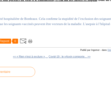
ité hospitalière de Bordeaux. Cela confirme la stupidité de l’exclusion des soignan
ue les soignants vaccinés peuvent être vecteurs de la maladie. L’asepsie à l’hôpital d
Repost
0
Publié par Ingomer
-
dans
Dém
<< « Rien n’est à exclure »,...
Covid-19 : le v4xxin comporte... >>
mentaire