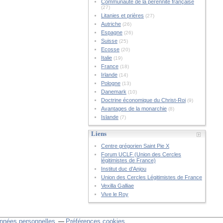
Communauté de la pérennité française
(27)
Litanies et prières
(27)
Autriche
(26)
Espagne
(26)
Suisse
(25)
Ecosse
(20)
Italie
(19)
France
(18)
Irlande
(14)
Pologne
(13)
Danemark
(10)
Doctrine économique du Christ-Roi
(9)
Avantages de la monarchie
(8)
Islande
(7)
Liens
Centre grégorien Saint Pie X
Forum UCLF (Union des Cercles
légitimistes de France)
Institut duc d'Anjou
Union des Cercles Légitimistes de France
Vexilla Galliae
Vive le Roy
nnées personnelles
Préférences cookies