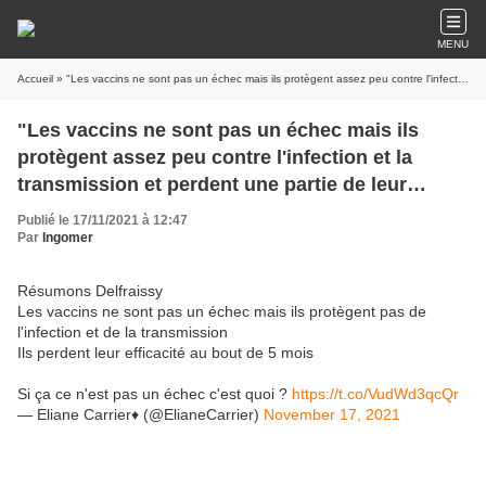
MENU
Accueil
» "Les vaccins ne sont pas un échec mais ils protègent assez peu contre l'infection et la transmission et perdent une partie de leur efficacité après 5 à 6 mois", selon Jean-François Delfraissy
"Les vaccins ne sont pas un échec mais ils
protègent assez peu contre l'infection et la
transmission et perdent une partie de leur
efficacité après 5 à 6 mois", selon Jean-François
Publié le 17/11/2021 à 12:47
Delfraissy
Par
Ingomer
Résumons Delfraissy
Les vaccins ne sont pas un échec mais ils protègent pas de
l'infection et de la transmission
Ils perdent leur efficacité au bout de 5 mois
Si ça ce n'est pas un échec c'est quoi ?
https://t.co/VudWd3qcQr
— Eliane Carrier♦️ (@ElianeCarrier)
November 17, 2021