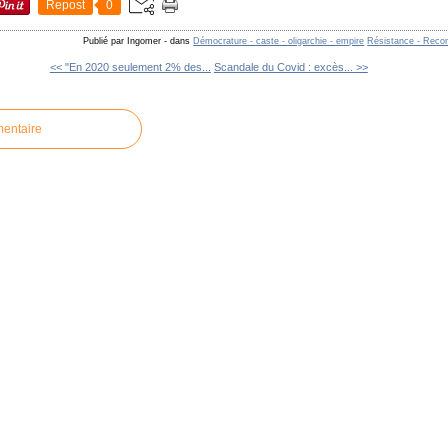
Repost
0
Publié par Ingomer
-
dans
Démocrature - caste - oligarchie - empire
Résistance - Reco
<< "En 2020 seulement 2% des...
Scandale du Covid : excès... >>
mentaire