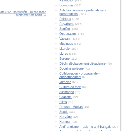
Révolution
(437)
Economie
(369)
Antichristianisme - profanations -
nstruction -Reconquête - Renaissance
persécutions
(351)
commenter cet article
…
Politique
(290)
Royalisme
(216)
Société
(185)
Occupation
(176)
Vatican II
(163)
Musiques
(161)
Liturgie
(159)
Livres
(155)
Europe
(111)
Déclin déclassement décadence
(75)
Doctrine politique
(71)
Collaboration - propagande -
endoctrinement
(68)
Miracles
(65)
Culture de mort
(61)
Allemagne
(55)
Citations
(52)
Films
(50)
Presse - Medias
(46)
Suède
(44)
Norvège
(42)
Humour
(33)
Antifrancisme - racisme anti-français
(27)