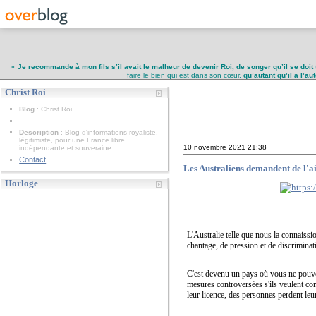
«
Je recommande à mon fils s’il avait le malheur de devenir Roi, de songer qu’il se doit 
faire le bien qui est dans son cœur,
qu’autant qu’il a l’a
Christ Roi
Christ Roi
Blog
: Christ Roi
Description
: Blog d'informations royaliste,
légitimiste, pour une France libre,
10 novembre 2021
21:38
indépendante et souveraine
Contact
Les Australiens demandent de l'ai
Horloge
L'Australie telle que nous la connaissi
chantage, de pression et de discrimina
C'est devenu un pays où vous ne pouvez 
mesures controversées s'ils veulent con
leur licence, des personnes perdent leur