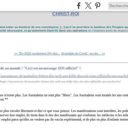
CHRIST-ROI
tout entier au bonheur de ses concitoyens, [...] qu’il ne peut faire le bonheur des Peuples q
utorité nécessaire, et qu’autrement étant lié dans ses opérations
et n’inspirant point de respect
<< "En 2020 seulement 2% des...
Scandale du Covid : excès... >>
de au monde ! "Ceci est un message SOS officiel" !
https://uncutnews.ch/australier-bitten-die-welt-um-hilfe-dies-ist-eine-offizielle-sos-nachricht/
ons n'existe plus. Les Australiens ne sont plus "libres". Les Australiens sont montés les uns cont
tion.**
plus circuler librement et dire ce que vous pensez. Les manifestations sont interdites, les poli
server leur emploi, ils tirent dans le dos des manifestants qui s'enfuient, les médecins et les in
 emploi parce qu'elles ne veulent pas du vaccin expérimental, et de plus en plus d'enfants tentent