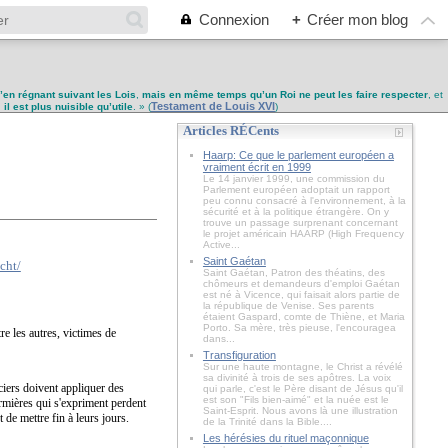
Connexion
+
Créer mon blog
u’en régnant suivant les Lois
,
mais en même temps qu’un Roi ne peut les faire respecter
, et
Testament de Louis XVI
,
il est plus nuisible qu’utile
. » (
)
Articles RÉCents
Haarp: Ce que le parlement européen a
vraiment écrit en 1999
Le 14 janvier 1999, une commission du
Parlement européen adoptait un rapport
peu connu consacré à l'environnement, à la
sécurité et à la politique étrangère. On y
trouve un passage surprenant concernant
le projet américain HAARP (High Frequency
Active...
Saint Gaétan
Saint Gaétan, Patron des théatins, des
chômeurs et demandeurs d'emploi Gaétan
est né à Vicence, qui faisait alors partie de
la république de Venise. Ses parents
étaient Gaspard, comte de Thiène, et Maria
Porto. Sa mère, très pieuse, l'encouragea
re les autres, victimes de
dans...
Transfiguration
Sur une haute montagne, le Christ a révélé
sa divinité à trois de ses apôtres. La voix
ciers doivent appliquer des
qui parle, c'est le Père disant de Jésus qu'il
est son "Fils bien-aimé" et la nuée est le
firmières qui s'expriment perdent
Saint-Esprit. Nous avons là une illustration
 de mettre fin à leurs jours.
de la Trinité dans la Bible....
Les hérésies du rituel maçonnique