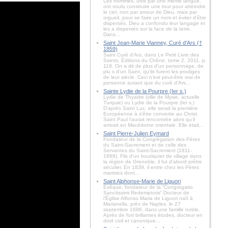
Les hommes, unis par une même langue,
ont voulu construire une tour pour atteindre
le ciel, non par amour de Dieu, mais par
orgueil, pour se faire un nom et éviter d’être
dispersés. Dieu a confondu leur langage et
les a dispersés sur la face de la terre.
Dans...
Saint Jean-Marie Vianney, Curé d'Ars (†
1859)
Saint Curé d'Ars, dans Le Petit Livre des
Saints, Éditions du Chêne, tome 2, 2011, p.
119. On a dit de plus d'un personnage, de
plu s d'un Saint, qu'ils furent les prodiges
de leur siècle. Ceci n'est peut-être vrai de
personne autant que du curé d'Ars...
Sainte Lydie de la Pourpre (Ier s.)
Lydie de Thyatire (ville de Mysie, actuelle
Turquie) ou Lydie de la Pourpre (Ier s.)
D'après Saint Luc, elle serait la première
Européenne à s'être convertie au Christ.
Saint Paul l'aurait rencontrée alors qu'il
arrivait en Macédoine orientale. Elle était...
Saint Pierre-Julien Eymard
Fondateur de la Congrégation des Pères
du Saint-Sacrement et de celle des
Servantes du Saint-Sacrement (1811-
1868). Fils d'un boutiquier de village dans
la région de Grenoble, il fut d'abord prêtre
séculier. En 1839, il entre chez les Pères
maristes dont...
Saint Alphonse-Marie de Liguori
Évêque, fondateur de la “Congregatio
Sanctissimi Redemptoris” Docteur de
l'Église Alfonso Maria de Liguori naît à
Marianella, près de Naples, le 27
septembre 1696, dans une famille noble.
Après de fort brillantes études, docteur en
droit civil et canonique...