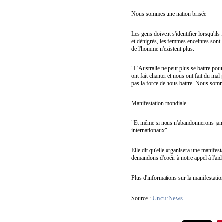
Nous sommes une nation brisée
Les gens doivent s'identifier lorsqu'il
et dénigrés, les femmes enceintes sont a
de l'homme n'existent plus.
"L'Australie ne peut plus se battre po
ont fait chanter et nous ont fait du 
pas la force de nous battre. Nous somm
Manifestation mondiale
"Et même si nous n'abandonnerons jamai
internationaux".
Elle dit qu'elle organisera une manife
demandons d'obéir à notre appel à l'aid
Plus d'informations sur la manifestati
UncutNews
Source :