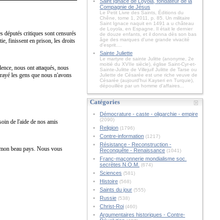
Saint Ignace de Loyola, fondateur de la
Compagnie de Jésus
Le Petit Livre des Saints, Éditions du
Chêne, tome 1, 2011, p. 85. Un militaire
Saint Ignace naquit en 1491 a u château
de Loyola, en Espagne. Il était le dernier
es députés critiques sont censurés
de douze enfants, et il donna dès son bas
âge des marques d'une grande vivacité
e, finissent en prison, les droits
d'esprit....
Sainte Juliette
Le martyre de sainte Julitte (anonyme, 2e
moitié du XVIIe siècle), église Saint-Cyr-et-
ilence, nous ont attaqués, nous
Sainte-Julitte de Villejuif Julitte de Tarse ou
frayé les gens que nous n'avons
Juliette de Césarée est une riche veuve de
Césarée (aujourd'hui Kayseri en Turquie),
dépouillée par un homme d'affaires...
Catégories
Démocrature - caste - oligarchie - empire
(2090)
oin de l'aide de nos amis
Religion
(1796)
Contre-information
(1217)
Résistance - Reconstruction -
de mon beau pays. Nous vous
Reconquête - Renaissance
(1041)
Franc-maçonnerie mondialisme soc.
secrètes N.O.M.
(674)
Sciences
(581)
Histoire
(568)
Saints du jour
(555)
Russie
(538)
Christ-Roi
(460)
Argumentaires historiques - Contre-