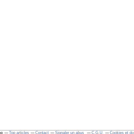
Top articles
Contact
Signaler un abus
C.G.U.
Cookies et do
og