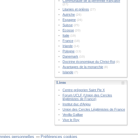
Communauté de la pérennité française
(27)
Litanies et prières
(27)
Autriche
(26)
Espagne
(26)
Suisse
(25)
Ecosse
(20)
Italie
(19)
France
(18)
Irlande
(14)
Pologne
(13)
Danemark
(10)
Doctrine économique du Christ-Roi
(9)
Avantages de la monarchie
(8)
Islande
(7)
Liens
Centre grégorien Saint Pie X
Forum UCLF (Union des Cercles
légitimistes de France)
Institut duc d'Anjou
Union des Cercles Légitimistes de France
Vexilla Galliae
Vive le Roy
nnées personnelles
Préférences cookies