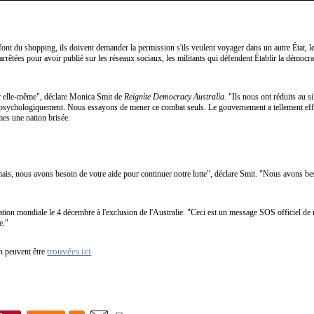
s font du shopping, ils doivent demander la permission s'ils veulent voyager dans un autre État, l
rrêtées pour avoir publié sur les réseaux sociaux, les militants qui défendent Établir la démocrati
ur elle-même", déclare Monica Smit de
Reignite Democracy Australia
. "Ils nous ont réduits au s
mal psychologiquement. Nous essayons de mener ce combat seuls. Le gouvernement a tellement ef
es une nation brisée.
s, nous avons besoin de votre aide pour continuer notre lutte", déclare Smit. "Nous avons bes
station mondiale le 4 décembre à l'exclusion de l'Australie. "Ceci est un message SOS officiel 
e."
trouvées ici
on peuvent être
.