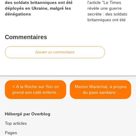
des soldats britanniques ont été
déployés en Ukraine, malgré les
dénégations
Commentaires
Ajouter un commentaire
< A la Roche sur Yon on
Marion Maréchal, à propos
prend son café enfermé
du pass sanitaire :
dans des bulles : c'est donc
"Aujourd’hui, on a accepté
cela la ''liberté'' ?
légalement que des
personnes puissent être
Hébergé par Overblog
discriminées dans leurs
actes du quotidien" >
Top articles
Pages