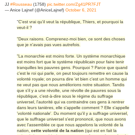
JJ
#Rousseau
(1758)
pic.twitter.com/Zg41PR7FJT
— Anice Lajnef (@AniceLajnef)
October 6, 2021
"
C'est vrai qu'il veut la république, Thiers, et pourquoi la
veut-il ?
"Deux raisons. Comprenez-moi bien, ce sont des choses
que je n'avais pas vues autrefois.
"La monarchie est moins forte. Un système monarchique
est moins fort que le système républicain pour faire tenir
tranquilles les pauvres gens. Pourquoi ? Parce que quand
c'est le roi qui parle, on peut toujours remettre en cause la
volonté royale; on pourra dire 'et bien c'est un homme qui
ne veut pas que nous améliorions notre situation. Tandis
que s'il y a une révolte, une révolte de pauvres sous la
république, c'est-à-dire sous le régime du suffrage
universel, l'autorité qui va contraindre ces gens à rentrer
dans leurs tanières, elle s'appelle comment ? Elle s'appelle
'volonté nationale'. Du moment qu'il y a suffrage universel,
que le suffrage universel s'est prononcé, que nous avons
avec l'assemblée ce que nous appelons la volonté de la
nation,
cette volonté de la nation
(qui est en fait la