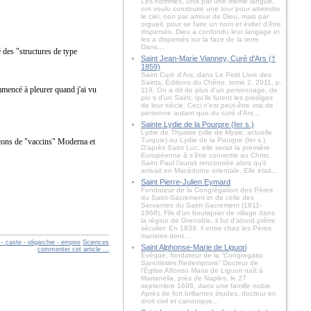
Les hommes, unis par une même langue,
ont voulu construire une tour pour atteindre
le ciel, non par amour de Dieu, mais par
orgueil, pour se faire un nom et éviter d’être
dispersés. Dieu a confondu leur langage et
les a dispersés sur la face de la terre.
Dans...
 des "structures de type
Saint Jean-Marie Vianney, Curé d'Ars (†
1859)
Saint Curé d'Ars, dans Le Petit Livre des
Saints, Éditions du Chêne, tome 2, 2011, p.
ommencé à pleurer quand j'ai vu
119. On a dit de plus d'un personnage, de
plu s d'un Saint, qu'ils furent les prodiges
de leur siècle. Ceci n'est peut-être vrai de
personne autant que du curé d'Ars...
Sainte Lydie de la Pourpre (Ier s.)
Lydie de Thyatire (ville de Mysie, actuelle
Turquie) ou Lydie de la Pourpre (Ier s.)
lacons de "vaccins" Moderna et
D'après Saint Luc, elle serait la première
Européenne à s'être convertie au Christ.
Saint Paul l'aurait rencontrée alors qu'il
arrivait en Macédoine orientale. Elle était...
Saint Pierre-Julien Eymard
Fondateur de la Congrégation des Pères
du Saint-Sacrement et de celle des
Servantes du Saint-Sacrement (1811-
1868). Fils d'un boutiquier de village dans
la région de Grenoble, il fut d'abord prêtre
séculier. En 1839, il entre chez les Pères
maristes dont...
 caste - oligarchie - empire
Sciences
Saint Alphonse-Marie de Liguori
commenter cet article
…
Évêque, fondateur de la “Congregatio
Sanctissimi Redemptoris” Docteur de
l'Église Alfonso Maria de Liguori naît à
Marianella, près de Naples, le 27
septembre 1696, dans une famille noble.
Après de fort brillantes études, docteur en
droit civil et canonique...