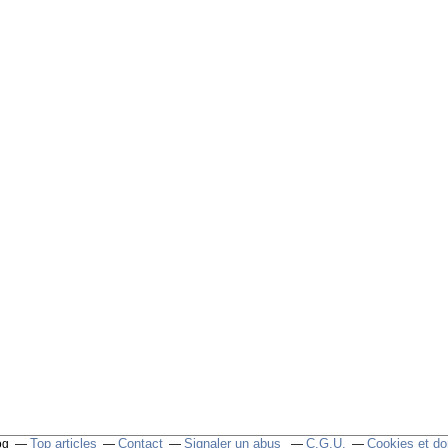
Top articles
Contact
Signaler un abus
C.G.U.
Cookies et do
og