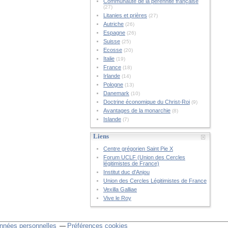
Communauté de la pérennité française
(27)
Litanies et prières
(27)
Autriche
(26)
Espagne
(26)
Suisse
(25)
Ecosse
(20)
Italie
(19)
France
(18)
Irlande
(14)
Pologne
(13)
Danemark
(10)
Doctrine économique du Christ-Roi
(9)
Avantages de la monarchie
(8)
Islande
(7)
Liens
Centre grégorien Saint Pie X
Forum UCLF (Union des Cercles
légitimistes de France)
Institut duc d'Anjou
Union des Cercles Légitimistes de France
Vexilla Galliae
Vive le Roy
nnées personnelles
Préférences cookies