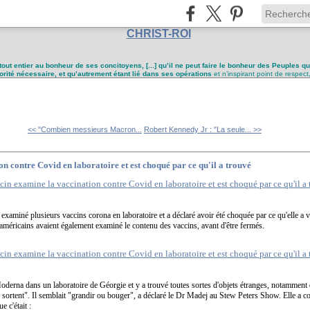
CHRIST-ROI
tout entier au bonheur de ses concitoyens, [...] qu’il ne peut faire le bonheur des Peuples q
utorité nécessaire, et qu’autrement étant lié dans ses opérations
et n’inspirant point de respect
<< "Combien messieurs Macron...
Robert Kennedy Jr : "La seule... >>
 contre Covid en laboratoire et est choqué par ce qu'il a trouvé
 examiné plusieurs vaccins corona en laboratoire et a déclaré avoir été choquée par ce qu'elle a vu
s américains avaient également examiné le contenu des vaccins, avant d'être fermés.
erna dans un laboratoire de Géorgie et y a trouvé toutes sortes d'objets étranges, notamment d
 sortent". Il semblait "grandir ou bouger", a déclaré le Dr Madej au Stew Peters Show. Elle a co
e c'était :