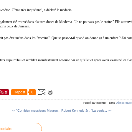
ui-même. C'était très inquiétant“, a déclaré le médecin.
galement été trouvé dans d'autres doses de Moderna. "Je ne pouvais pas le croire." Elle a trouvé
mpris ceux de Janssen.
vrait pas être inclus dans les "vaccins". Que se passe-t-il quand on donne ça à un enfant ? J'ai c
ters aujourd'hui et semblait manifestement secouée par ce qu'elle vit après avoir examiné les f
Repost
0
Publié par Ingomer
-
dans
Démocrature -
<< "Combien messieurs Macron...
Robert Kennedy Jr : "La seule... >>
mentaire