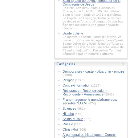
Saint Ignace de Loyola, fondateur de la
Compagnie de Jésus
Le Petit Livre des Saints, Éditions du
Chêne, tome 1, 2011, p. 85. Un militaire
Saint Ignace naquit en 1491 a u château
de Loyola, en Espagne. Il était le dernier
de douze enfants, et il donna dès son bas
âge des marques d'une grande vivacité
d'esprit....
Sainte Juliette
Le martyre de sainte Julitte (anonyme, 2e
moitié du XVIIe siècle), église Saint-Cyr-et-
Sainte-Julitte de Villejuif Julitte de Tarse ou
Juliette de Césarée est une riche veuve de
Césarée (aujourd'hui Kayseri en Turquie),
dépouillée par un homme d'affaires...
Catégories
Démocrature - caste - oligarchie - empire
(2090)
Religion
(1796)
Contre-information
(1217)
Résistance - Reconstruction -
Reconquête - Renaissance
(1041)
Franc-maçonnerie mondialisme soc.
secrètes N.O.M.
(674)
Sciences
(581)
Histoire
(568)
Saints du jour
(555)
Russie
(538)
Christ-Roi
(460)
Argumentaires historiques - Contre-