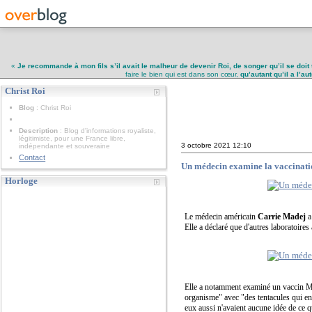
«
Je recommande à mon fils s’il avait le malheur de devenir Roi, de songer qu’il se doit 
faire le bien qui est dans son cœur,
qu’autant qu’il a l’a
Christ Roi
Christ Roi
Blog
: Christ Roi
Description
: Blog d'informations royaliste,
légitimiste, pour une France libre,
3 octobre 2021
12:10
indépendante et souveraine
Contact
Un médecin examine la vaccination
Horloge
Le médecin américain
Carrie Madej
a
Elle a déclaré que d'autres laboratoire
Elle a notamment examiné un vaccin Mod
organisme" avec "des tentacules qui en
eux aussi n'avaient aucune idée de ce qu