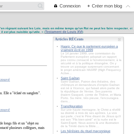
Connexion
+
Créer mon blog
u’en régnant suivant les Lois
,
mais en même temps qu’un Roi ne peut les faire respecter
, et
Testament de Louis XVI
,
il est plus nuisible qu’utile
. » (
)
Articles RÉCents
Haarp: Ce que le parlement européen a
vraiment écrit en 1999
Le 14 janvier 1999, une commission du
Parlement européen adoptait un rapport
peu connu consacré à l'environnement, à la
sécurité et à la politique étrangère. On y
trouve un passage surprenant concernant
le projet américain HAARP (High Frequency
Active...
Saint Gaétan
Saint Gaétan, Patron des théatins, des
chômeurs et demandeurs d'emploi Gaétan
est né à Vicence, qui faisait alors partie de
la république de Venise. Ses parents
. Elle a "éclaté en sanglots".
étaient Gaspard, comte de Thiène, et Maria
Porto. Sa mère, très pieuse, l'encouragea
dans...
Transfiguration
Sur une haute montagne, le Christ a révélé
sa divinité à trois de ses apôtres. La voix
qui parle, c'est le Père disant de Jésus qu'il
est son "Fils bien-aimé" et la nuée est le
e longs fils et un "objet ou
Saint-Esprit. Nous avons là une illustration
de la Trinité dans la Bible....
ntacté plusieurs collègues, mais
Les hérésies du rituel maçonnique