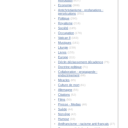
Révolution
(437)
Economie
(369)
Antichristianisme - profanations -
persécutions
(351)
Politique
(290)
Royalisme
(216)
Société
(185)
Occupation
(176)
Vatican II
(163)
Musiques
(161)
Liturgie
(159)
Livres
(155)
Europe
(111)
Déclin déclassement décadence
(75)
Doctrine politique
(71)
Collaboration - propagande -
endoctrinement
(68)
Miracles
(65)
Culture de mort
(61)
Allemagne
(55)
Citations
(52)
Films
(50)
Presse - Medias
(46)
Suède
(44)
Norvège
(42)
Humour
(33)
Antifrancisme - racisme anti-français
(27)