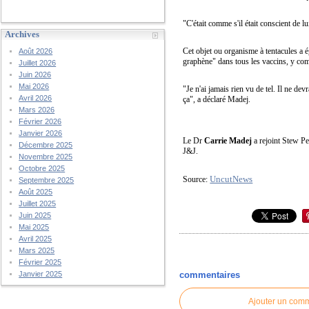
"C'était comme s'il était conscient de l
Archives
Cet objet ou organisme à tentacules a é
Août 2026
graphène" dans tous les vaccins, y co
Juillet 2026
Juin 2026
Mai 2026
"Je n'ai jamais rien vu de tel. Il ne de
Avril 2026
ça", a déclaré Madej.
Mars 2026
Février 2026
Janvier 2026
Le Dr
Carrie Madej
a rejoint Stew Pe
Décembre 2025
J&J.
Novembre 2025
Octobre 2025
UncutNews
Source:
Septembre 2025
Août 2025
Juillet 2025
Juin 2025
Mai 2025
Avril 2025
Mars 2025
Février 2025
Janvier 2025
commentaires
Ajouter un com