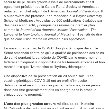
sécurité de plusieurs grands essais de médicaments et est
également président de la Cardio Renal Society of America et
rédacteur en chef adjoint de l'
American Journal of Cardiology
. Il
a auparavant été professeur de médecine à la Baylor University
School of Medicine . Avec plus de 600 publications évaluées par
des pairs à son actif, y compris des revues de premier plan
comme le
Journal of the American Medical Association
,
The
Lancet
et le
New England Journal of Medicine
, il est sûr de dire
que sa conclusion mérite un examen plus approfondi.
En novembre dernier, le Dr McCullough a témoigné devant le
Sénat américain contre ce qu'il a qualifié de politisation des soins
de santé pendant la pandémie de COVID par le gouvernement
fédéral en bloquant la disponibilité de traitements efficaces et bon
marché tels que l'ivermectine et l'hydroxychloroquine.
Une diapositive de sa présentation du 20 août disait : "Les
vaccins génétiques COVID-19 ont un profil d'innocuité
défavorable et ne sont pas cliniquement efficaces, ils ne peuvent
donc pas être généralement pris en charge dans la pratique
clinique pour le moment."
L'une des plus grandes erreurs médicales de l'histoire
McCullough a déclaré dans un podcast récent qu'il pensait que le