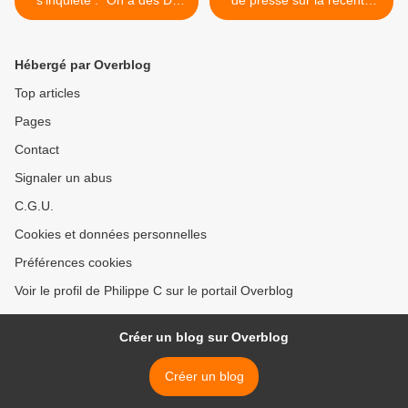
s'inquiète : "On a des D-
de presse sur la récente
dimères très élevés, les
imposition de la vaccination
médecins de labo disent 'on
obligatoire dans certains
sait que c'est le vaccin, on a
diocèses américains >
Hébergé par Overblog
jamais vu ça avant'.
Pourquoi personne n'en
Top articles
parle ?"
Pages
Contact
Signaler un abus
C.G.U.
Cookies et données personnelles
Préférences cookies
Voir le profil de Philippe C sur le portail Overblog
Créer un blog sur Overblog
Créer un blog