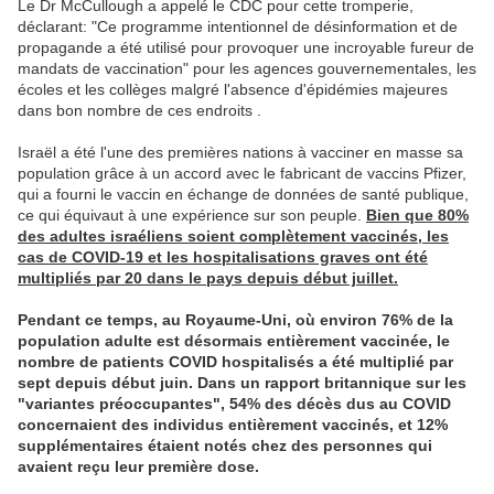
Le Dr McCullough a appelé le CDC pour cette tromperie,
déclarant: "Ce programme intentionnel de désinformation et de
propagande a été utilisé pour provoquer une incroyable fureur de
mandats de vaccination" pour les agences gouvernementales, les
écoles et les collèges malgré l'absence d'épidémies majeures
dans bon nombre de ces endroits .
Israël a été l'une des premières nations à vacciner en masse sa
population grâce à un accord avec le fabricant de vaccins Pfizer,
qui a fourni le vaccin en échange de données de santé publique,
ce qui équivaut à une expérience sur son peuple.
Bien que 80%
des adultes israéliens soient complètement vaccinés, les
cas de COVID-19 et les hospitalisations graves ont été
multipliés par 20 dans le pays depuis début juillet.
Pendant ce temps, au Royaume-Uni, où environ 76% de la
population adulte est désormais entièrement vaccinée, le
nombre de patients COVID hospitalisés a été multiplié par
sept depuis début juin. Dans un rapport britannique sur les
"variantes préoccupantes", 54% des décès dus au COVID
concernaient des individus entièrement vaccinés, et 12%
supplémentaires étaient notés chez des personnes qui
avaient reçu leur première dose.