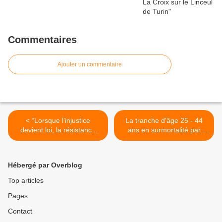
Commentaires
Ajouter un commentaire
< “Lorsque l’injustice
La tranche d'âge 25 - 44
devient loi, la résistance
ans en surmortalité par
devient un devoir”
rapport à l'an dernier et
malgré la vaccination contre
le Covid >
Hébergé par Overblog
Top articles
Pages
Contact