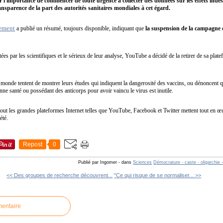
sur l'importance de commencer de toute urgence à collecter des données sur les effets ind
nsparence de la part des autorités sanitaires mondiales à cet égard.
nement
a publié un résumé, toujours disponible, indiquant que
la suspension de la campagne 
es par les scientifiques et le sérieux de leur analyse, YouTube a décidé de la retirer de sa plat
 monde tentent de montrer leurs études qui indiquent la dangerosité des vaccins, ou dénoncent
ne santé ou possédant des anticorps pour avoir vaincu le virus est inutile.
out les grandes plateformes Internet telles que YouTube, Facebook et Twitter mettent tout en 
été.
Repost
0
Publié par Ingomer
-
dans
Sciences
Démocrature - caste - oligarchie 
<< Des groupes de recherche découvrent...
"Ce qui risque de se normaliser... >>
mentaire