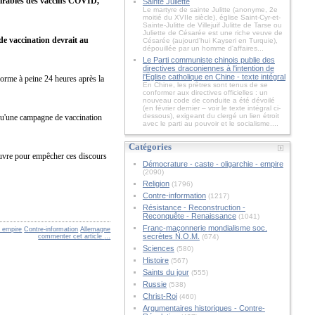
ésirables des vaccins COVID,
Sainte Juliette
Le martyre de sainte Julitte (anonyme, 2e
moitié du XVIIe siècle), église Saint-Cyr-et-
Sainte-Julitte de Villejuif Julitte de Tarse ou
Juliette de Césarée est une riche veuve de
de vaccination devrait au
Césarée (aujourd'hui Kayseri en Turquie),
dépouillée par un homme d'affaires...
Le Parti communiste chinois publie des
directives draconiennes à l'intention de
l'Église catholique en Chine - texte intégral
eforme à peine 24 heures après la
En Chine, les prêtres sont tenus de se
conformer aux directives officielles : un
nouveau code de conduite a été dévoilé
(en février dernier – voir le texte intégral ci-
dessous), exigeant du clergé un lien étroit
 qu'une campagne de vaccination
avec le parti au pouvoir et le socialisme....
Catégories
œuvre pour empêcher ces discours
Démocrature - caste - oligarchie - empire
(2090)
Religion
(1796)
Contre-information
(1217)
Résistance - Reconstruction -
Reconquête - Renaissance
(1041)
Franc-maçonnerie mondialisme soc.
- empire
Contre-information
Allemagne
secrètes N.O.M.
commenter cet article
…
(674)
Sciences
(580)
Histoire
(567)
Saints du jour
(555)
Russie
(538)
Christ-Roi
(460)
Argumentaires historiques - Contre-