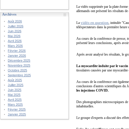
La vidéo supprimée par la plate-forme 
allemands ont présenté les résultats d
Archives
Août 2026
vidéo en question
La
, intitulée "C
Juillet 2026
téléspectateurs dans la première heure
Juin 2026
Mai 2026
Au cours de la conférence de presse, t
Avril 2026
présenté leurs conclusions, après avoir
Mars 2026
Février 2026
Après avoir analysé les résultats, le gr
Janvier 2026
Décembre 2025
Novembre 2025
La myocardite induite par le vaccin 
tissulaires causées par une myocardite 
Octobre 2025
Septembre 2025
Août 2025
Au cours de la conférence ont également
Juillet 2025
conclusions d'autres scientifiques du 
Juin 2025
les injections COVID.
Mai 2025
Avril 2025
Des photographies microscopiques de ce
Mars 2025
inhabituelles.
Février 2025
Janvier 2025
Le groupe d'experts a discuté des effet