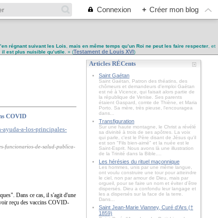
Connexion
+
Créer mon blog
u’en régnant suivant les Lois
,
mais en même temps qu’un Roi ne peut les faire respecter
, et
Testament de Louis XVI
,
il est plus nuisible qu’utile
. » (
)
Articles RÉCents
Saint Gaétan
Saint Gaétan, Patron des théatins, des
chômeurs et demandeurs d'emploi Gaétan
est né à Vicence, qui faisait alors partie de
la république de Venise. Ses parents
étaient Gaspard, comte de Thiène, et Maria
Porto. Sa mère, très pieuse, l'encouragea
dans...
cins COVID
Transfiguration
Sur une haute montagne, le Christ a révélé
sa divinité à trois de ses apôtres. La voix
qui parle, c'est le Père disant de Jésus qu'il
est son "Fils bien-aimé" et la nuée est le
es-funcionarios-de-salud-publica-
Saint-Esprit. Nous avons là une illustration
de la Trinité dans la Bible....
Les hérésies du rituel maçonnique
Les hommes, unis par une même langue,
ont voulu construire une tour pour atteindre
le ciel, non par amour de Dieu, mais par
orgueil, pour se faire un nom et éviter d’être
dispersés. Dieu a confondu leur langage et
les a dispersés sur la face de la terre.
ues". Dans ce cas, il s'agit d'une
Dans...
s avoir reçu des vaccins COVID-
Saint Jean-Marie Vianney, Curé d'Ars (†
1859)