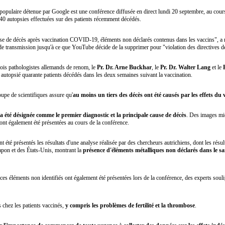
populaire détenue par Google est une conférence diffusée en direct lundi 20 septembre, au cours
e 40 autopsies effectuées sur des patients récemment décédés.
ause de décès après vaccination COVID-19, éléments non déclarés contenus dans les vaccins", a
 de transmission jusqu'à ce que YouTube décide de la supprimer pour "violation des directives
rois pathologistes allemands de renom, le
Pr. Dr. Arne Buckhar
, le
Pr. Dr. Walter Lang
et le
 autopsié quarante patients décédés dans les deux semaines suivant la vaccination.
oupe de scientifiques assure qu'
au moins un tiers des décès ont été causés par les effets d
a été désignée comme le premier diagnostic et la principale cause de décès
. Des images mi
ont également été présentées au cours de la conférence.
 été présentés les résultats d'une analyse réalisée par des chercheurs autrichiens, dont les résul
Japon et des États-Unis, montrant la
présence d'éléments métalliques non déclarés dans le sa
s éléments non identifiés ont également été présentées lors de la conférence, des experts soulig
s chez les patients vaccinés,
y compris les problèmes de fertilité et la thrombose
.