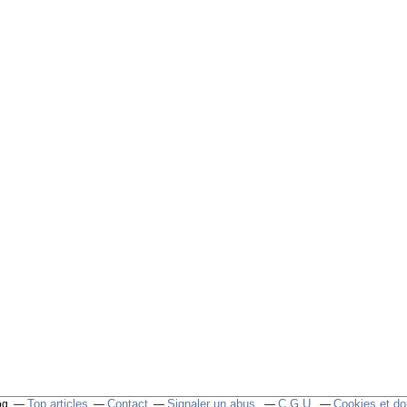
Top articles
Contact
Signaler un abus
C.G.U.
Cookies et do
og