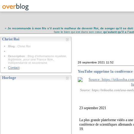
«
Je recommande à mon fils s’il avait le malheur de devenir Roi, de songer qu’il se doit 
faire le bien qui est dans son cœur,
qu’autant qu’il a l’a
Christ Roi
Christ Roi
Blog
: Christ Roi
Description
: Blog d'informations royaliste,
légitimiste, pour une France libre,
26 septembre 2021
11:52
indépendante et souveraine
Contact
YouTube supprime la conférence d
Horloge
Source: https://trikooba.com/una-medi
23 septembre 2021
La plus grande plateforme vidéo a une f
conférence de scientifiques allemands 
19.