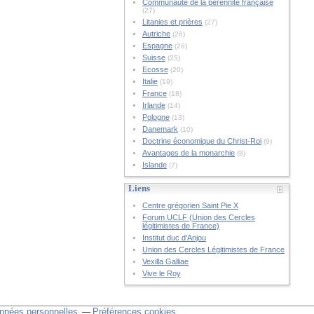
Communauté de la pérennité française
(27)
Litanies et prières
(27)
Autriche
(26)
Espagne
(26)
Suisse
(25)
Ecosse
(20)
Italie
(19)
France
(18)
Irlande
(14)
Pologne
(13)
Danemark
(10)
Doctrine économique du Christ-Roi
(9)
Avantages de la monarchie
(8)
Islande
(7)
Liens
Centre grégorien Saint Pie X
Forum UCLF (Union des Cercles
légitimistes de France)
Institut duc d'Anjou
Union des Cercles Légitimistes de France
Vexilla Galliae
Vive le Roy
nnées personnelles
Préférences cookies