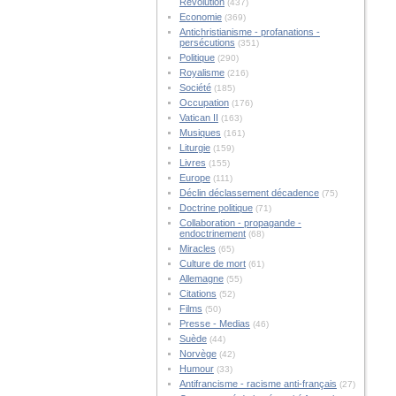
Révolution
(437)
Economie
(369)
Antichristianisme - profanations -
persécutions
(351)
Politique
(290)
Royalisme
(216)
Société
(185)
Occupation
(176)
Vatican II
(163)
Musiques
(161)
Liturgie
(159)
Livres
(155)
Europe
(111)
Déclin déclassement décadence
(75)
Doctrine politique
(71)
Collaboration - propagande -
endoctrinement
(68)
Miracles
(65)
Culture de mort
(61)
Allemagne
(55)
Citations
(52)
Films
(50)
Presse - Medias
(46)
Suède
(44)
Norvège
(42)
Humour
(33)
Antifrancisme - racisme anti-français
(27)