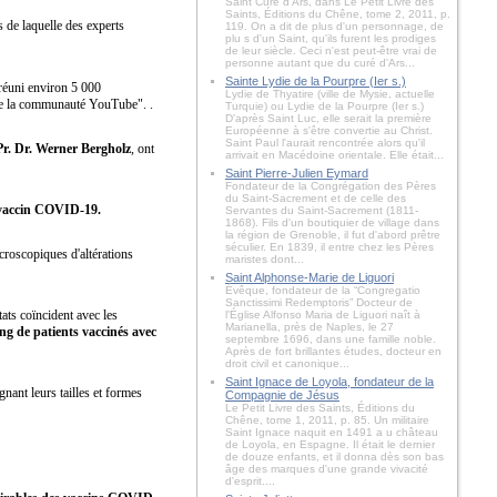
Saint Curé d'Ars, dans Le Petit Livre des
Saints, Éditions du Chêne, tome 2, 2011, p.
 de laquelle des experts
119. On a dit de plus d'un personnage, de
plu s d'un Saint, qu'ils furent les prodiges
de leur siècle. Ceci n'est peut-être vrai de
personne autant que du curé d'Ars...
Sainte Lydie de la Pourpre (Ier s.)
 réuni environ 5 000
Lydie de Thyatire (ville de Mysie, actuelle
 de la communauté YouTube". .
Turquie) ou Lydie de la Pourpre (Ier s.)
D'après Saint Luc, elle serait la première
Européenne à s'être convertie au Christ.
Saint Paul l'aurait rencontrée alors qu'il
Pr. Dr. Werner Bergholz
, ont
arrivait en Macédoine orientale. Elle était...
Saint Pierre-Julien Eymard
Fondateur de la Congrégation des Pères
du Saint-Sacrement et de celle des
u vaccin COVID-19.
Servantes du Saint-Sacrement (1811-
1868). Fils d'un boutiquier de village dans
la région de Grenoble, il fut d'abord prêtre
séculier. En 1839, il entre chez les Pères
croscopiques d'altérations
maristes dont...
Saint Alphonse-Marie de Liguori
Évêque, fondateur de la “Congregatio
Sanctissimi Redemptoris” Docteur de
tats coïncident avec les
l'Église Alfonso Maria de Liguori naît à
Marianella, près de Naples, le 27
ng de patients vaccinés avec
septembre 1696, dans une famille noble.
Après de fort brillantes études, docteur en
droit civil et canonique...
Saint Ignace de Loyola, fondateur de la
nant leurs tailles et formes
Compagnie de Jésus
Le Petit Livre des Saints, Éditions du
Chêne, tome 1, 2011, p. 85. Un militaire
Saint Ignace naquit en 1491 a u château
de Loyola, en Espagne. Il était le dernier
de douze enfants, et il donna dès son bas
âge des marques d'une grande vivacité
d'esprit....