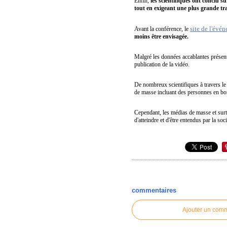
Enfin,
les scientifiques ont conclu 
tout en exigeant une plus grande tra
site de l'évé
Avant la conférence, le
moins être envisagée.
Malgré les données accablantes présenté
publication de la vidéo.
De nombreux scientifiques à travers le
de masse incluant des personnes en bon
Cependant, les médias de masse et surt
d'atteindre et d'être entendus par la soci
commentaires
Ajouter un com