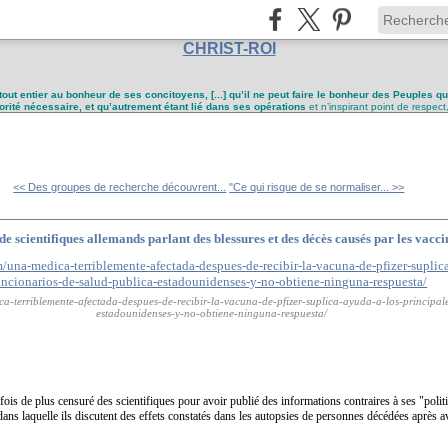
CHRIST-ROI
tout entier au bonheur de ses concitoyens, [...] qu’il ne peut faire le bonheur des Peuples q
utorité nécessaire, et qu’autrement étant lié dans ses opérations
et n’inspirant point de respect
<< Des groupes de recherche découvrent...
"Ce qui risque de se normaliser... >>
e scientifiques allemands parlant des blessures et des décès causés par les vac
ca-terriblemente-afectada-despues-de-recibir-la-vacuna-de-pfizer-suplica-ayuda-a-los-principal
estadounidenses-y-no-obtiene-ninguna-respuesta/
ois de plus censuré des scientifiques pour avoir publié des informations contraires à ses "politiq
dans laquelle ils discutent des effets constatés dans les autopsies de personnes décédées aprè