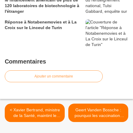
le financement américain de plus de
120 laboratoires de biotechnologie à
l'étranger
Réponse à Notabenemovies et à La
Croix sur le Linceul de Turin
Commentaires
Ajouter un commentaire
< Xavier Bertrand, ministre
Geert Vanden Bossche :
de la Santé, maintint le
pourquoi les vaccinations
remboursement du
de masse prolongent les
Mediator - Le Canard
épidémies et les rendent
enchaîné
plus meurtrières >