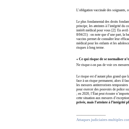
L’obligation vaccinale des soignants, ou
Le plus fondamental des droits fondamen
principe, les atteintes à l’intégrité du
intérêt médical pour vous [2]. En avril 
8/04/21) : on note que d’une part, la ba
vaccins permet de connaître leur efficac
médical pour les enfants et les adolesc
risques à long terme.
« Ce qui risque de se normaliser n’es
Ne risque-t-on pas de voir ces mesures
Le risque est d’autant plus grand que l
face à un risque permanent, alors il fa
les mesures antiterroristes temporaires 
pour exercer des pouvoirs de police sur
; en 2020, l’État peut écouter n’importe
cette situation aux mesures d’exception
privée, mais l’atteinte à l’intégrité
_________________
Attaques judiciaires multiples con