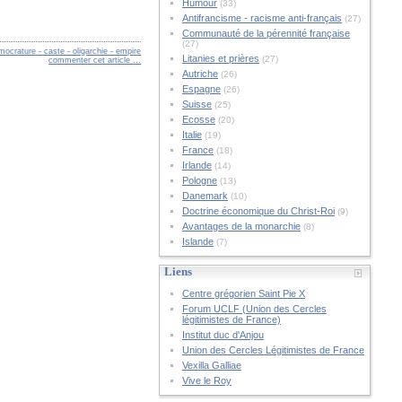
Humour
(33)
Antifrancisme - racisme anti-français
(27)
Communauté de la pérennité française
(27)
ocrature - caste - oligarchie - empire
Litanies et prières
(27)
commenter cet article
…
Autriche
(26)
Espagne
(26)
Suisse
(25)
Ecosse
(20)
Italie
(19)
France
(18)
Irlande
(14)
Pologne
(13)
Danemark
(10)
Doctrine économique du Christ-Roi
(9)
Avantages de la monarchie
(8)
Islande
(7)
Liens
Centre grégorien Saint Pie X
Forum UCLF (Union des Cercles
légitimistes de France)
Institut duc d'Anjou
Union des Cercles Légitimistes de France
Vexilla Galliae
Vive le Roy