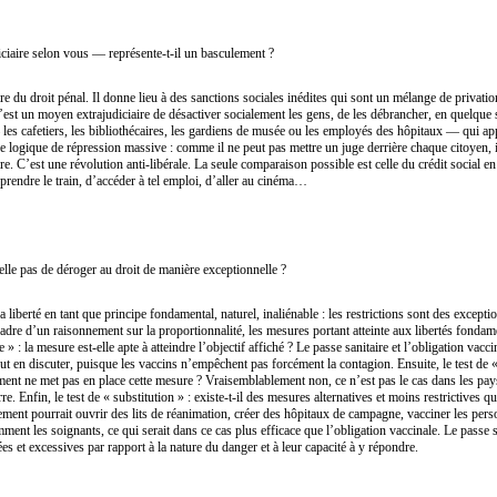
iciaire selon vous — représente-t-il un basculement ?
re du droit pénal. Il donne lieu à des sanctions sociales inédites qui sont un mélange de privation
C’est un moyen extrajudiciaire de désactiver socialement les gens, de les débrancher, en quelque s
les cafetiers, les bibliothécaires, les gardiens de musée ou les employés des hôpitaux — qui app
 logique de répression massive : comme il ne peut pas mettre un juge derrière chaque citoyen, il
e. C’est une révolution anti-libérale. La seule comparaison possible est celle du crédit social 
de prendre le train, d’accéder à tel emploi, d’aller au cinéma…
elle pas de déroger au droit de manière exceptionnelle ?
a liberté en tant que principe fondamental, naturel, inaliénable : les restrictions sont des excepti
 cadre d’un raisonnement sur la proportionnalité, les mesures portant atteinte aux libertés fondam
 » : la mesure est-elle apte à atteindre l’objectif affiché ? Le passe sanitaire et l’obligation vacci
t en discuter, puisque les vaccins n’empêchent pas forcément la contagion. Ensuite, le test de « n
nt ne met pas en place cette mesure ? Vraisemblablement non, ce n’est pas le cas dans les pay
. Enfin, le test de « substitution » : existe-t-il des mesures alternatives et moins restrictives qui
ement pourrait ouvrir des lits de réanimation, créer des hôpitaux de campagne, vacciner les perso
ment les soignants, ce qui serait dans ce cas plus efficace que l’obligation vaccinale. Le passe sa
 et excessives par rapport à la nature du danger et à leur capacité à y répondre.