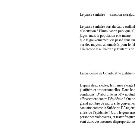
Le passe sanitaire — sanction extrajud
Le passe sanitaire sort du cadre ordinai
d’incitation à l’humiliation publique. 
juges, mais la population elle-même — 
que le gouvernement est passé dans une
sur des moyens automatisés pour le fair
à la carotte et au bâton : je t’interdis 
La pandémie de Covid-19 ne justifie-t-
Depuis deux siècles, la France a érigé l
justifiées et proportionnelles. Dans le
conditions. D’abord, le test d’« aptitude
efficacement contre l’épidémie ? On peu
grand nombre de morts si le gouverneme
sanitaire comme la Suède ou l’Angleterre
effets de l’épidémie ? Oui : le gouvern
personnes volontaires, et tester fréquem
sont donc des mesures disproportionnées