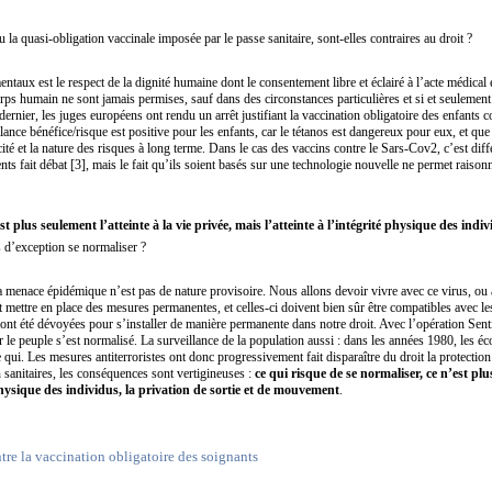
 la quasi-obligation vaccinale imposée par le passe sanitaire, sont-elles contraires au droit ?
taux est le respect de la dignité humaine dont le consentement libre et éclairé à l’acte médical
 corps humain ne sont jamais permises, sauf dans des circonstances particulières et si et seulement 
dernier, les juges européens ont rendu un arrêt justifiant la vaccination obligatoire des enfants c
lance bénéfice/risque est positive pour les enfants, car le tétanos est dangereux pour eux, et que
ité et la nature des risques à long terme. Dans le cas des vaccins contre le Sars-Cov2, c’est diff
ents fait débat [3], mais le fait qu’ils soient basés sur une technologie nouvelle ne permet raiso
t plus seulement l’atteinte à la vie privée, mais l’atteinte à l’intégrité physique des indiv
 d’exception se normaliser ?
a menace épidémique n’est pas de nature provisoire. Nous allons devoir vivre avec ce virus, ou a
ut mettre en place des mesures permanentes, et celles-ci doivent bien sûr être compatibles avec le
ont été dévoyées pour s’installer de manière permanente dans notre droit. Avec l’opération Sentine
 le peuple s’est normalisé. La surveillance de la population aussi : dans les années 1980, les éco
 qui. Les mesures antiterroristes ont donc progressivement fait disparaître du droit la protection
 sanitaires, les conséquences sont vertigineuses :
ce qui risque de se normaliser, ce n’est plus
 physique des individus, la privation de sortie et de mouvement
.
tre la vaccination obligatoire des soignants