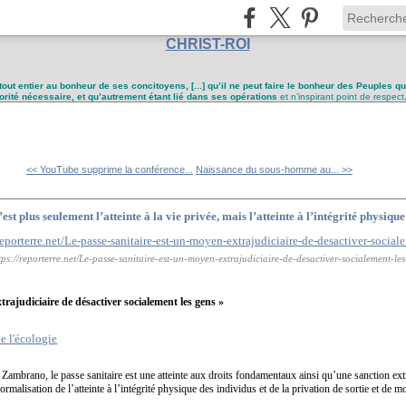
CHRIST-ROI
tout entier au bonheur de ses concitoyens, [...] qu’il ne peut faire le bonheur des Peuples q
utorité nécessaire, et qu’autrement étant lié dans ses opérations
et n’inspirant point de respect
<< YouTube supprime la conférence...
Naissance du sous-homme au... >>
st plus seulement l’atteinte à la vie privée, mais l’atteinte à l’intégrité physiqu
tps://reporterre.net/Le-passe-sanitaire-est-un-moyen-extrajudiciaire-de-desactiver-socialement-le
trajudiciaire de désactiver socialement les gens »
e l'écologie
Zambrano, le passe sanitaire est une atteinte aux droits fondamentaux ainsi qu’une sanction extr
 normalisation de l’atteinte à l’intégrité physique des individus et de la privation de sortie et de