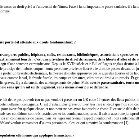
ences en droit privé à l’université de Nîmes. Face à la loi imposant le passe sanitaire, il a lan
’homme.
ire porte-t-il atteinte aux droits fondamentaux ?
transports publics, hôpitaux, cafés, restaurants, bibliothèques, associations sportives et c
extrêmement lourde : c’est une privation du droit de réunion, de la liberté d’aller et de v
agit d’une sanction extrajudiciaire. Depuis le XVIIᵉ siècle et le Bill of Rights anglais destiné à l
r le principe de l’habeas corpus : toute personne privée de liberté a le droit de passer devant un 
à porter un bracelet électronique, la mesure doit être approuvée par le juge des libertés et de 
 comme le vol, la fraude fiscale, les coups et blessures, elles ont eu droit à un procès. Et gén
lits graves, il y a du sursis, des aménagements de peine. Mais
avec le passe sanitaire, toute 
ale sans qu’il y ait eu de jugement, sans même avoir pu se défendre.
 Le fait de ne pas pouvoir (ou ne pas vouloir) présenter un QR code à l’entrée des lieux publics, d
 potentiellement contagieux. C’est d’autant plus grave qu’il est très rare en droit que l’on soit 
pour avoir fait quelque chose, et non pour ne pas avoir fait quelque chose. Il existe le délit de
ais ses conditions sont très restrictives et les condamnations rares. Il existe aussi une jurisp
da en connaissance de cause, mais les juges ont retenu l’aspect intentionnel : non seulement ell
 déclaré vouloir contaminer d’autres personnes, c’est ce qui a motivé la condamnation [1].
population elle-même qui applique la sanction. »