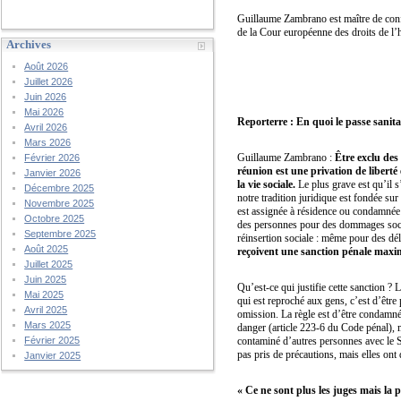
Guillaume Zambrano est maître de confér
de la Cour européenne des droits de l
Archives
Août 2026
Juillet 2026
Juin 2026
Mai 2026
Reporterre : En quoi le passe sanita
Avril 2026
Mars 2026
Guillaume Zambrano :
Être exclu des 
Février 2026
réunion est une privation de liberté 
Janvier 2026
la vie sociale.
Le plus grave est qu’il s’
Décembre 2025
notre tradition juridique est fondée su
Novembre 2025
est assignée à résidence ou condamnée 
Octobre 2025
des personnes pour des dommages sociaux
Septembre 2025
réinsertion sociale : même pour des dé
Août 2025
reçoivent une sanction pénale maxim
Juillet 2025
Juin 2025
Qu’est-ce qui justifie cette sanction ?
Mai 2025
qui est reproché aux gens, c’est d’être
Avril 2025
omission. La règle est d’être condamné 
Mars 2025
danger (article 223-6 du Code pénal), m
contaminé d’autres personnes avec le Si
Février 2025
pas pris de précautions, mais elles ont
Janvier 2025
« Ce ne sont plus les juges mais la 