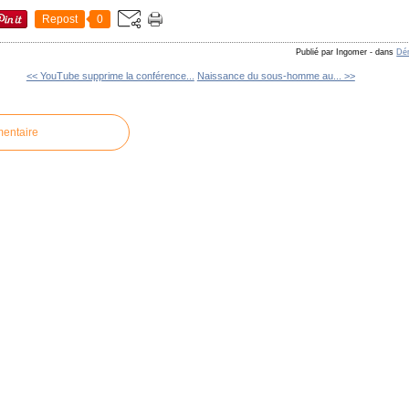
Repost
0
Publié par Ingomer
-
dans
Dém
<< YouTube supprime la conférence...
Naissance du sous-homme au... >>
mentaire