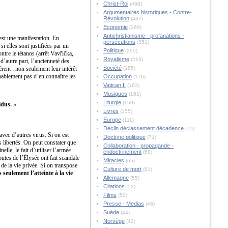
Christ-Roi
(460)
Argumentaires historiques - Contre-
Révolution
(437)
Economie
(369)
Antichristianisme - profanations -
 est une manifestation. En
persécutions
(351)
si elles sont justifiées par un
Politique
(290)
ontre le tétanos (arrêt Vavřička,
Royalisme
(216)
 d’autre part, l’ancienneté des
Société
érent : non seulement leur intérêt
(185)
nnablement pas d’en connaître les
Occupation
(176)
Vatican II
(163)
Musiques
(161)
Liturgie
(159)
idus. »
Livres
(155)
Europe
(111)
Déclin déclassement décadence
(75)
vec d’autres virus. Si on est
Doctrine politique
(71)
s libertés. On peut constater que
Collaboration - propagande -
lle, le fait d’utiliser l’armée
endoctrinement
(68)
utes de l’Élysée ont fait scandale
Miracles
(65)
 de la vie privée. Si on transpose
Culture de mort
(61)
 seulement l’atteinte à la vie
Allemagne
(55)
Citations
(52)
Films
(50)
Presse - Medias
(46)
Suède
(44)
Norvège
(42)