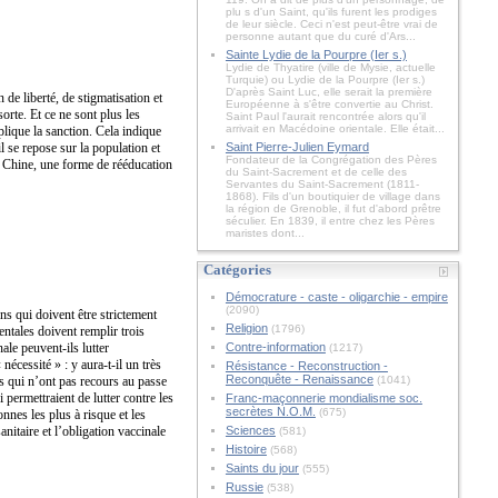
plu s d'un Saint, qu'ils furent les prodiges
de leur siècle. Ceci n'est peut-être vrai de
personne autant que du curé d'Ars...
Sainte Lydie de la Pourpre (Ier s.)
Lydie de Thyatire (ville de Mysie, actuelle
Turquie) ou Lydie de la Pourpre (Ier s.)
D'après Saint Luc, elle serait la première
 de liberté, de stigmatisation et
Européenne à s'être convertie au Christ.
orte. Et ce ne sont plus les
Saint Paul l'aurait rencontrée alors qu'il
arrivait en Macédoine orientale. Elle était...
lique la sanction. Cela indique
 se repose sur la population et
Saint Pierre-Julien Eymard
Fondateur de la Congrégation des Pères
en Chine, une forme de rééducation
du Saint-Sacrement et de celle des
Servantes du Saint-Sacrement (1811-
1868). Fils d'un boutiquier de village dans
la région de Grenoble, il fut d'abord prêtre
séculier. En 1839, il entre chez les Pères
maristes dont...
Catégories
Démocrature - caste - oligarchie - empire
(2090)
ons qui doivent être strictement
Religion
(1796)
entales doivent remplir trois
nale peuvent-ils lutter
Contre-information
(1217)
écessité » : y aura-t-il un très
Résistance - Reconstruction -
Reconquête - Renaissance
s qui n’ont pas recours au passe
(1041)
 permettraient de lutter contre les
Franc-maçonnerie mondialisme soc.
secrètes N.O.M.
(675)
nnes les plus à risque et les
nitaire et l’obligation vaccinale
Sciences
(581)
Histoire
(568)
Saints du jour
(555)
Russie
(538)