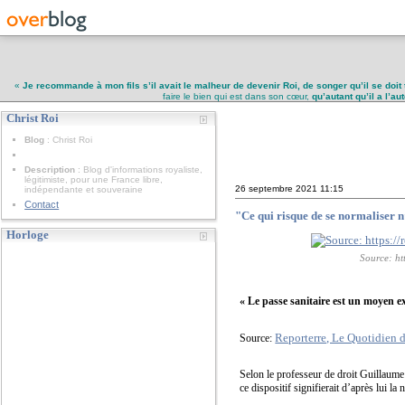
«
Je recommande à mon fils s’il avait le malheur de devenir Roi, de songer qu’il se doit 
faire le bien qui est dans son cœur,
qu’autant qu’il a l’a
Christ Roi
Christ Roi
Blog
: Christ Roi
Description
: Blog d'informations royaliste,
légitimiste, pour une France libre,
26 septembre 2021
11:15
indépendante et souveraine
Contact
"Ce qui risque de se normaliser n’e
Horloge
Source: ht
« Le passe sanitaire est un moyen ex
Reporterre, Le Quotidien d
Source:
Selon le professeur de droit Guillaume 
ce dispositif signifierait d’après lui la