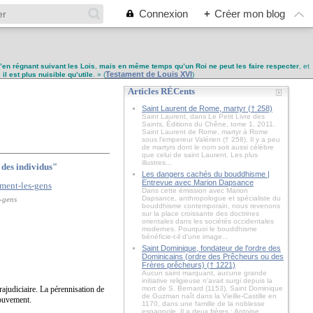
Connexion
+
Créer mon blog
u’en régnant suivant les Lois
,
mais en même temps qu’un Roi ne peut les faire respecter
, et
Testament de Louis XVI
,
il est plus nuisible qu’utile
. » (
)
Articles RÉCents
Saint Laurent de Rome, martyr († 258)
Saint Laurent, dans Le Petit Livre des
Saints, Éditions du Chêne, tome 1, 2011.
Saint Laurent de Rome, martyr à Rome
sous l'empereur Valérien († 258). Il y a peu
de martyrs dont le nom soit aussi célèbre
que celui de saint Laurent. Les plus
illustres...
e des individus"
Les dangers cachés du bouddhisme |
Entrevue avec Marion Dapsance
Dans cette émission avec Marion
Dapsance, anthropologue et spécialiste du
s-gens
bouddhisme contemporain, nous revenons
sur la place croissante des doctrines
orientales dans les sociétés occidentales
modernes. Pourquoi le bouddhisme
bénéficie-t-il d'une image...
Saint Dominique, fondateur de l'ordre des
Dominicains (ordre des Prêcheurs ou des
Frères prêcheurs) († 1221)
Aucun saint marquant, aucune grande
initiative religieuse n'avait surgi depuis la
ajudiciaire. La pérennisation de
mort de S. Bernard (1153). Saint Dominique
de Guzman naît dans la Vieille-Castille en
 mouvement.
1170, dans une famille de la noblesse
espagnole. Il a deux frères : Antoine,