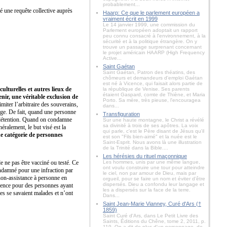
probablement...
cé une requête collective auprès
Haarp: Ce que le parlement européen a
vraiment écrit en 1999
Le 14 janvier 1999, une commission du
Parlement européen adoptait un rapport
peu connu consacré à l'environnement, à la
sécurité et à la politique étrangère. On y
trouve un passage surprenant concernant
le projet américain HAARP (High Frequency
Active...
Saint Gaétan
Saint Gaétan, Patron des théatins, des
chômeurs et demandeurs d'emploi Gaétan
est né à Vicence, qui faisait alors partie de
ulturelles et autres lieux de
la république de Venise. Ses parents
étaient Gaspard, comte de Thiène, et Maria
enir, une véritable exclusion de
Porto. Sa mère, très pieuse, l'encouragea
imiter l’arbitraire des souverains,
dans...
juge. De fait, quand une personne
Transfiguration
la détention. Quand on condamne
Sur une haute montagne, le Christ a révélé
sa divinité à trois de ses apôtres. La voix
éralement, le but visé est la
qui parle, c'est le Père disant de Jésus qu'il
une catégorie de personnes
est son "Fils bien-aimé" et la nuée est le
Saint-Esprit. Nous avons là une illustration
de la Trinité dans la Bible....
Les hérésies du rituel maçonnique
e ne pas être vacciné ou testé. Ce
Les hommes, unis par une même langue,
ont voulu construire une tour pour atteindre
condamné pour une infraction par
le ciel, non par amour de Dieu, mais par
 non-assistance à personne en
orgueil, pour se faire un nom et éviter d’être
dispersés. Dieu a confondu leur langage et
rudence pour des personnes ayant
les a dispersés sur la face de la terre.
es se savaient malades et n’ont
Dans...
Saint Jean-Marie Vianney, Curé d'Ars (†
1859)
Saint Curé d'Ars, dans Le Petit Livre des
Saints, Éditions du Chêne, tome 2, 2011, p.
119. On a dit de plus d'un personnage, de