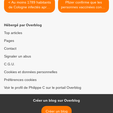
< Au moins 1789 habitants
Pfizer confirme que les
de Cologne infectés après
personnes vaccinées contre
la vaccination
le COVID peuvent
transmettre des protéines
de pointe et nuire aux
Hébergé par Overblog
personnes non vaccinées >
Top articles
Pages
Contact
Signaler un abus
C.G.U.
Cookies et données personnelles
Préférences cookies
Voir le profil de Philippe C sur le portail Overblog
Créer un blog sur Overblog
Créer un blog