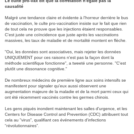
Le culte pro-vax dit que la corrélation n'égale pas la
causalité
Malgré une tendance claire et évidente à l'horreur derrière le bus
de vaccination, le culte pro-vaccination insiste sur le fait que rien
de tout cela ne prouve que les injections étaient responsables.
C'est juste une coïncidence que juste après les vaccinations
massives, les taux de maladie et de mortalité montent en flèche.
"Oui, les données sont associatives, mais rejeter les données
UNIQUEMENT pour ces raisons n'est pas la façon dont la
méthode scientifique fonctionne", a tweeté une personne. "C'est
plutôt une dissonance cognitive."
De nombreux médecins de première ligne aux soins intensifs se
manifestent pour signaler qu'eux aussi observent une
augmentation majeure de la maladie et de la mort parmi ceux qui
ont été récemment vaccinés contre les germes chinois.
Les gens piqués inondent maintenant les salles d'urgence, et les
Centers for Disease Control and Prevention (CDC) attribuent tout
cela au "virus", qualifiant ces événements d'infections
“révolutionnaires”.