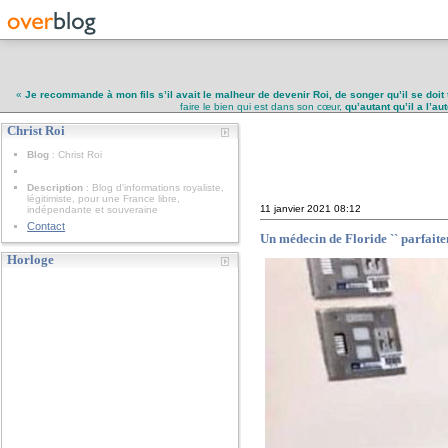
«
Je recommande à mon fils s’il avait le malheur de devenir Roi, de songer qu’il se doit 
faire le bien qui est dans son cœur,
qu’autant qu’il a l’a
Christ Roi
Christ Roi
Blog
: Christ Roi
Description
: Blog d'informations royaliste,
légitimiste, pour une France libre,
11 janvier 2021
08:12
indépendante et souveraine
Contact
Un médecin de Floride `` parfait
Horloge