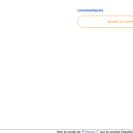
commentaires
Ajouter un com
Philippe C
Voir le profil de
sur le portail Overbl