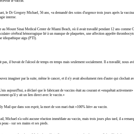
recevoir le vaccin.
i, le Dr Gregory Michael, 56 ans, «a demandé des soins d'urgence trois jours après la vaccinati
gie interne.
re au Mount Sinai Medical Center de Miami Beach, où il avait travaillé pendant 12 ans comme 
asculaire cérébral hémorragique lié à un manque de plaquettes, une affection appelée thrombocy
e idiopathique aigu (PTI).
ait pas, il buvait de l'alcool de temps en temps mais seulement socialement. Il a travaillé, nous av
ouvez imaginer par la suite, même le cancer, et il n'y avait absolument rien d'autre qui clochait av
Unis aujourd'hui, a déclaré que le fabricant de vaccins était au courant et «enquêtait activement»
ent qu'il y ait un lien direct avec le vaccin.»
ly Mail que dans son esprit, la mort de son mari était «100% liée» au vaccin.
, Michael n'a subi aucune réaction immédiate au vaccin, mais trois jours plus tard, il a remarq
 peau - sur ses mains et ses pieds.