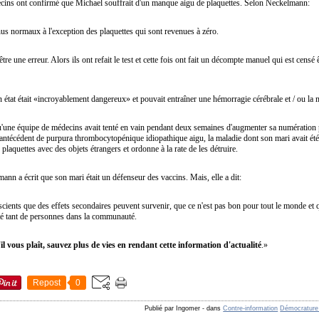
médecins ont confirmé que Michael souffrait d'un manque aigu de plaquettes. Selon Neckelmann:
nus normaux à l'exception des plaquettes qui sont revenues à zéro.
re une erreur. Alors ils ont refait le test et cette fois ont fait un décompte manuel qui est censé êt
 état était «incroyablement dangereux» et pouvait entraîner une hémorragie cérébrale et / ou la
ne équipe de médecins avait tenté en vain pendant deux semaines d'augmenter sa numération pla
antécédent de purpura thrombocytopénique idiopathique aigu, la maladie dont son mari avait ét
plaquettes avec des objets étrangers et ordonne à la rate de les détruire.
nn a écrit que son mari était un défenseur des vaccins. Mais, elle a dit:
scients que des effets secondaires peuvent survenir, que ce n'est pas bon pour tout le monde et q
fecté tant de personnes dans la communauté.
'il vous plaît, sauvez plus de vies en rendant cette information d'actualité
.»
Repost
0
Publié par Ingomer
-
dans
Contre-information
Démocrature -