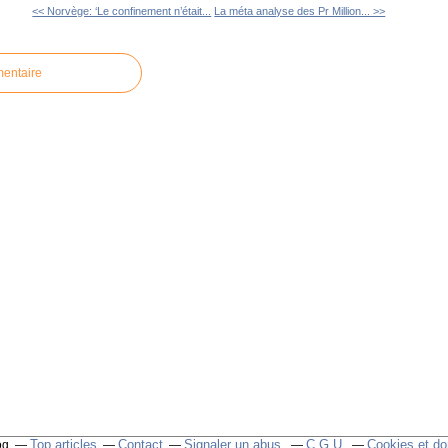
<< Norvège: ‘Le confinement n’était...
La méta analyse des Pr Million... >>
mentaire
Top articles
Contact
Signaler un abus
C.G.U.
Cookies et do
og