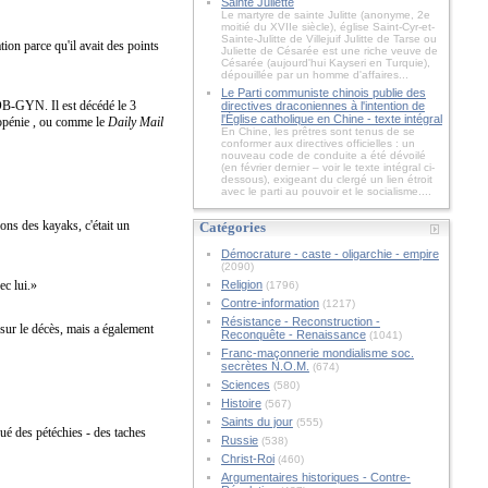
Sainte Juliette
Le martyre de sainte Julitte (anonyme, 2e
moitié du XVIIe siècle), église Saint-Cyr-et-
Sainte-Julitte de Villejuif Julitte de Tarse ou
on parce qu'il avait des points
Juliette de Césarée est une riche veuve de
Césarée (aujourd'hui Kayseri en Turquie),
dépouillée par un homme d'affaires...
Le Parti communiste chinois publie des
OB-GYN. Il est décédé le 3
directives draconiennes à l'intention de
l'Église catholique en Chine - texte intégral
topénie , ou comme le
Daily Mail
En Chine, les prêtres sont tenus de se
conformer aux directives officielles : un
nouveau code de conduite a été dévoilé
(en février dernier – voir le texte intégral ci-
dessous), exigeant du clergé un lien étroit
avec le parti au pouvoir et le socialisme....
ions des kayaks, c'était un
Catégories
Démocrature - caste - oligarchie - empire
(2090)
ec lui.»
Religion
(1796)
Contre-information
(1217)
Résistance - Reconstruction -
 sur le décès, mais a également
Reconquête - Renaissance
(1041)
Franc-maçonnerie mondialisme soc.
secrètes N.O.M.
(674)
Sciences
(580)
Histoire
(567)
Saints du jour
(555)
ué des pétéchies - des taches
Russie
(538)
Christ-Roi
(460)
Argumentaires historiques - Contre-