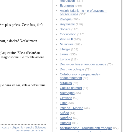
Révolution
(437)
Economie
(369)
Antichristianisme - profanations -
persécutions
(351)
Politique
(290)
Royalisme
re plus précis. Cette fois, il n'a
(216)
Société
(185)
Occupation
(176)
Vatican II
(163)
 mort, a déclaré Neckelmann.
Musiques
(161)
Liturgie
(159)
quettaire. Elle a déclaré au
Livres
(155)
é diagnostiqué. Le trouble amène
Europe
(111)
Déclin déclassement décadence
(75)
Doctrine politique
(71)
Collaboration - propagande -
endoctrinement
(68)
Miracles
(65)
ue dans ce cas, cela a détruit une
Culture de mort
(61)
Allemagne
(55)
Citations
(52)
Films
(50)
Presse - Medias
(46)
Suède
(44)
Norvège
(42)
Humour
(33)
 caste - oligarchie - empire
Sciences
Antifrancisme - racisme anti-français
(27)
commenter cet article
…