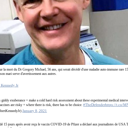
r la mort du Dr Gregory Michael, 56 ans, qui serait décédé d'une maladie auto-immune rare 15 
son mari serve d'avertissement aux autres.
. Kennedy Jr
s giddy exuberance + make a cold hard risk assessment about these experimental medical interv
#TheDefender
https://t.co/
vaccines are risky + where there is risk, there has to be choice.
January 8, 2021
obertKennedyJr)
dé 15 jours après avoir reçu le vaccin COVID-19 de Pfizer a déclaré aux journalistes de USA 