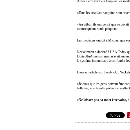
Après s'être vérifié à l'hôpital, les 
«Tous les résultats sanguins sont reve
«Au début, ils ont pensé que ce devait êt
montré qu'une seule plaquette.
Les médecins ont dit à Michael que son
Neckelmann a déclaré à USA Today qu'u
Daily Mail
que son mari n'avait aucun 
le système immunitaire à confondre les 
Dans un article sur Facebook , Neckelma
«Je crois que les gens doivent être con
belle vie, une famille parfaite et a af
«
Ne laissez pas sa mort être vaine, s