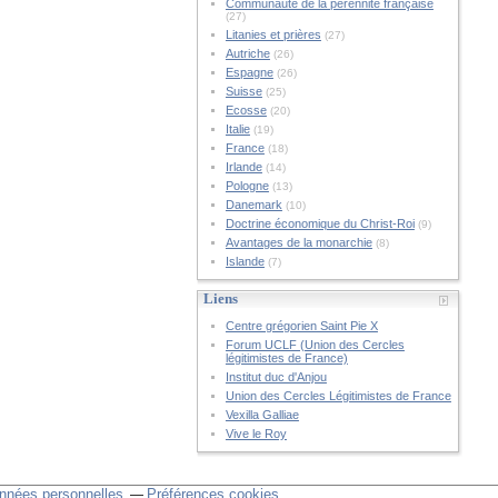
Communauté de la pérennité française
(27)
Litanies et prières
(27)
Autriche
(26)
Espagne
(26)
Suisse
(25)
Ecosse
(20)
Italie
(19)
France
(18)
Irlande
(14)
Pologne
(13)
Danemark
(10)
Doctrine économique du Christ-Roi
(9)
Avantages de la monarchie
(8)
Islande
(7)
Liens
Centre grégorien Saint Pie X
Forum UCLF (Union des Cercles
légitimistes de France)
Institut duc d'Anjou
Union des Cercles Légitimistes de France
Vexilla Galliae
Vive le Roy
nnées personnelles
Préférences cookies