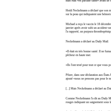
mari était «en parfaite santé» avant de 
Heidi Neckelmann a déclaré que son mar
sur la peau qui indiquaient une hémorra
Michael a reçu le vaccin le 18 décemb
janvier après avoir subi un accident v
l'a rapporté, un purpura thrombopéniqu
Neckelmann a déclaré au Daily Mail:
«Il était en très bonne santé. Il ne fum
pêcheur en haute mer.
«Ils l'ont testé pour tout ce que vous p
Pfizer, dans une déclaration aux États-
ajouté «nous ne pensons pas pour le mom
[...] Mais Neckelmann a déclaré au Dai
Comme Neckelmann l'a dit au Daily Mail
rouges indiquant un saignement sous la