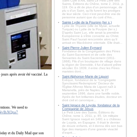
Saint Curé d'Ars, dans Le Petit Livre des
Saints, Éditions du Chêne, tome 2, 2011, p.
119. On a dit de plus d'un personnage, de
plu s d'un Saint, qu'ils furent les prodiges
de leur siècle. Ceci n'est peut-être vrai de
personne autant que du curé d'Ars...
Sainte Lydie de la Pourpre (Ier s.)
Lydie de Thyatire (ville de Mysie, actuelle
Turquie) ou Lydie de la Pourpre (Ier s.)
D'après Saint Luc, elle serait la première
Européenne à s'être convertie au Christ.
Saint Paul l'aurait rencontrée alors qu'il
arrivait en Macédoine orientale. Elle était...
Saint Pierre-Julien Eymard
Fondateur de la Congrégation des Pères
du Saint-Sacrement et de celle des
Servantes du Saint-Sacrement (1811-
1868). Fils d'un boutiquier de village dans
la région de Grenoble, il fut d'abord prêtre
séculier. En 1839, il entre chez les Pères
maristes dont...
jours après avoir été vacciné. La
Saint Alphonse-Marie de Liguori
Évêque, fondateur de la “Congregatio
Sanctissimi Redemptoris” Docteur de
l'Église Alfonso Maria de Liguori naît à
Marianella, près de Naples, le 27
septembre 1696, dans une famille noble.
Après de fort brillantes études, docteur en
droit civil et canonique...
Saint Ignace de Loyola, fondateur de la
entions. We need to
Compagnie de Jésus
MNvIhXQza7
Le Petit Livre des Saints, Éditions du
Chêne, tome 1, 2011, p. 85. Un militaire
Saint Ignace naquit en 1491 a u château
de Loyola, en Espagne. Il était le dernier
de douze enfants, et il donna dès son bas
âge des marques d'une grande vivacité
Today et du Daily Mail que son
d'esprit....