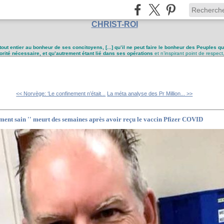
CHRIST-ROI
tout entier au bonheur de ses concitoyens, [...] qu’il ne peut faire le bonheur des Peuples q
utorité nécessaire, et qu’autrement étant lié dans ses opérations
et n’inspirant point de respect
<< Norvège: ‘Le confinement n’était...
La méta analyse des Pr Million... >>
ement sain '' meurt des semaines après avoir reçu le vaccin Pfizer COVID