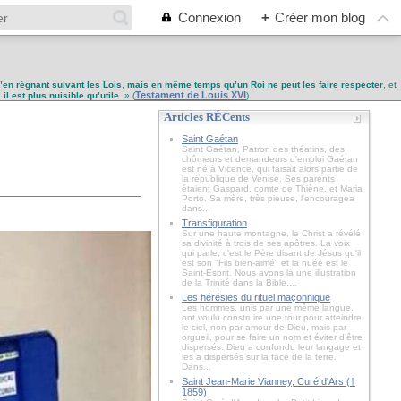
Connexion
+
Créer mon blog
u’en régnant suivant les Lois
,
mais en même temps qu’un Roi ne peut les faire respecter
, et
Testament de Louis XVI
,
il est plus nuisible qu’utile
. » (
)
Articles RÉCents
Saint Gaétan
Saint Gaétan, Patron des théatins, des
chômeurs et demandeurs d'emploi Gaétan
est né à Vicence, qui faisait alors partie de
la république de Venise. Ses parents
étaient Gaspard, comte de Thiène, et Maria
Porto. Sa mère, très pieuse, l'encouragea
dans...
Transfiguration
Sur une haute montagne, le Christ a révélé
sa divinité à trois de ses apôtres. La voix
qui parle, c'est le Père disant de Jésus qu'il
est son "Fils bien-aimé" et la nuée est le
Saint-Esprit. Nous avons là une illustration
de la Trinité dans la Bible....
Les hérésies du rituel maçonnique
Les hommes, unis par une même langue,
ont voulu construire une tour pour atteindre
le ciel, non par amour de Dieu, mais par
orgueil, pour se faire un nom et éviter d’être
dispersés. Dieu a confondu leur langage et
les a dispersés sur la face de la terre.
Dans...
Saint Jean-Marie Vianney, Curé d'Ars (†
1859)