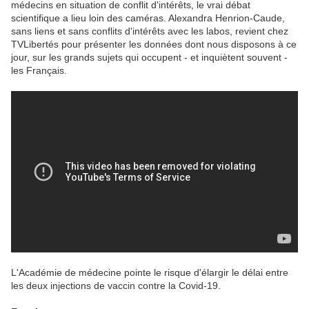
médecins en situation de conflit d'intérêts, le vrai débat
scientifique a lieu loin des caméras. Alexandra Henrion-Caude,
sans liens et sans conflits d'intérêts avec les labos, revient chez
TVLibertés pour présenter les données dont nous disposons à ce
jour, sur les grands sujets qui occupent - et inquiètent souvent -
les Français.
L'Académie de médecine pointe le risque d'élargir le délai entre
les deux injections de vaccin contre la Covid-19.