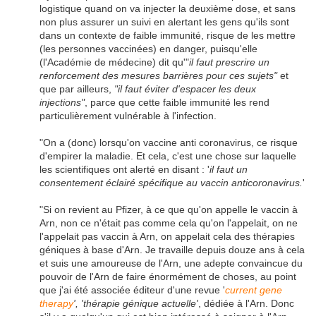
logistique quand on va injecter la deuxième dose, et sans
non plus assurer un suivi en alertant les gens qu'ils sont
dans un contexte de faible immunité, risque de les mettre
(les personnes vaccinées) en danger, puisqu'elle
(l'Académie de médecine) dit qu'"
il faut prescrire un
renforcement des mesures barrières pour ces sujets"
et
que par ailleurs,
"il faut éviter d'espacer les deux
injections"
, parce que cette faible immunité les rend
particulièrement vulnérable à l'infection.
"On a (donc) lorsqu'on vaccine anti coronavirus, ce risque
d'empirer la maladie. Et cela, c'est une chose sur laquelle
les scientifiques ont alerté en disant : '
il faut un
consentement éclairé spécifique au vaccin anticoronavirus.
'
"Si on revient au Pfizer, à ce que qu'on appelle le vaccin à
Arn, non ce n'était pas comme cela qu'on l'appelait, on ne
l'appelait pas vaccin à Arn, on appelait cela des thérapies
géniques à base d'Arn. Je travaille depuis douze ans à cela
et suis une amoureuse de l'Arn, une adepte convaincue du
pouvoir de l'Arn de faire énormément de choses, au point
que j'ai été associée éditeur d'une revue '
current gene
therapy
', 'thérapie génique actuelle'
, dédiée à l'Arn. Donc