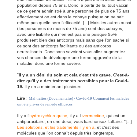
population depuis 75 ans. Donc à partir de là, tout vaccin
de ce genre administré à une personne de plus de 75 ans,
effectivement on est dans le cobaye puisque on ne sait
même pas quelle sera l'efficacité. [...] Mais les autres aussi
(les personnes de moins de 75 ans) sont des cobayes,
avec une lisibilité qui n'en est pas une puisque 95%
produisent bien des anticorps mais sans que l'on sache si
ce sont des anticorps facilitants ou des anticorps
neutralisants. Donc sans savoir si vous allez augmentez
vos chances de développer une forme aggravée de la
maladie, donc une forme sévère.
"
Il y a un déni du soin et cela c'est très grave. C'est-à-
dire qu'il y a des traitements possibles pour la Covid-
19.
Il y en a maintenant plusieurs.
Lire
:
Mal traités (Documentaire) - Covid-19 Comment les malades
ont été privés de remède efficaces
Il y a l'
hydroxychloroquine
, il y a l'
ivermectine
, qui est un
antiparasitaire, en une dose, vous karchérisez l'affaire. "[...]
Les solutions, et les traitements il y en a
, et c'est des
molécules que l'on connaît depuis très longtemps.