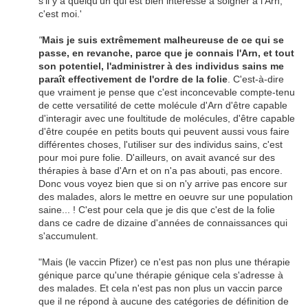
s'il y a quelqu'un qui est bien intéressé à soigner à l'Arn,
c'est moi.'
"
Mais je suis extrêmement malheureuse de ce qui se
passe, en revanche, parce que je connais l'Arn, et tout
son potentiel, l'administrer à des individus sains me
paraît effectivement de l'ordre de la folie
. C'est-à-dire
que vraiment je pense que c'est inconcevable compte-tenu
de cette versatilité de cette molécule d'Arn d'être capable
d'interagir avec une foultitude de molécules, d'être capable
d'être coupée en petits bouts qui peuvent aussi vous faire
différentes choses, l'utiliser sur des individus sains, c'est
pour moi pure folie. D'ailleurs, on avait avancé sur des
thérapies à base d'Arn et on n'a pas abouti, pas encore.
Donc vous voyez bien que si on n'y arrive pas encore sur
des malades, alors le mettre en oeuvre sur une population
saine... ! C'est pour cela que je dis que c'est de la folie
dans ce cadre de dizaine d'années de connaissances qui
s'accumulent.
"Mais (le vaccin Pfizer) ce n'est pas non plus une thérapie
génique parce qu'une thérapie génique cela s'adresse à
des malades. Et cela n'est pas non plus un vaccin parce
que il ne répond à aucune des catégories de définition de