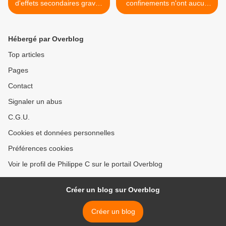
d'effets secondaires graves
confinements n'ont aucun
dans le monde liés à la
effet significatif sur la
vaccination Covid-19
réduction de COVID-19, et
peuvent même la propager
Hébergé par Overblog
>
Top articles
Pages
Contact
Signaler un abus
C.G.U.
Cookies et données personnelles
Préférences cookies
Voir le profil de Philippe C sur le portail Overblog
Créer un blog sur Overblog
Créer un blog