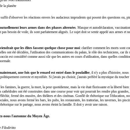
de la planète
l suffit d'observer les réactions envers les audacieux imprudents qui posent des questions ou, pi
 mutuellement leurs armes dans des phases alternées
. Masque et autodéclaration, vaccination
 pas besoin de voile, ils sont parfaitement alignés. Le sujet doit se sentir appelé aux armes et
nviendrait que les élites fassent quelque chose pour moi
: clarifier comment les morts sont c
les ont été décidées, l'utilisation des communications du palais, le rôle des techniciens, car ils
 vaccin est considéré comme aussi sûr que les autres en cours d'utilisation, dans quelles condit
 normale.
maintenant, une fois que le renard est entré dans le poulailler
, il n'y a plus d'histoire, n
politiquement correcte et mystifiée. Si j'avais pu choisir, j'aurais préféré la mystique du toucher 
e, les famines, la guerre, la mort, la peur quotidienne, mais la vie était florissante et la liberté b
s cathédrales ont été construites dans une course pour voir qui pourrait les rendre plus grandes,
réfléchir, fermé des musées, des théâtres et des cinémas. Gonflé de rhétorique sur l'éducation, 
ciales, nous avons fermé les bars, les pubs, les restaurants, les trattorias, les tavernes, les pisc
rhétorique sur le partage, nous avons éteint la famille. Il doit y avoir une raison.
ndez-nous l'automne du Moyen Âge.
e Filodiritto