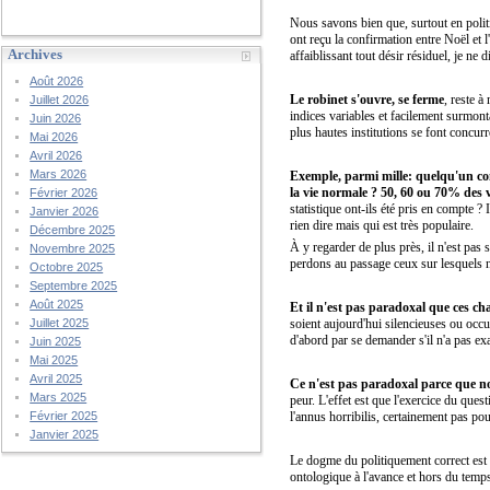
Nous savons bien que, surtout en politiqu
ont reçu la confirmation entre Noël et l
Archives
affaiblissant tout désir résiduel, je ne 
Août 2026
Le robinet s'ouvre, se ferme
, reste à
Juillet 2026
indices variables et facilement surmont
Juin 2026
plus hautes institutions se font concur
Mai 2026
Avril 2026
Mars 2026
Exemple, parmi mille: quelqu'un conn
la vie normale ? 50, 60 ou 70% des 
Février 2026
statistique ont-ils été pris en compte 
Janvier 2026
rien dire mais qui est très populaire.
Décembre 2025
À y regarder de plus près, il n'est pas
Novembre 2025
perdons au passage ceux sur lesquels 
Octobre 2025
Septembre 2025
Août 2025
Et il n'est pas paradoxal que ces c
soient aujourd'hui silencieuses ou occu
Juillet 2025
d'abord par se demander s'il n'a pas ex
Juin 2025
Mai 2025
Avril 2025
Ce n'est pas paradoxal parce que 
Mars 2025
peur. L'effet est que l'exercice du ques
l'annus horribilis, certainement pas po
Février 2025
Janvier 2025
Le dogme du politiquement correct est ho
ontologique à l'avance et hors du temps,