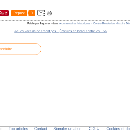
Repost
0
Publié par Ingomer
-
dans
Argumentaires historiques - Contre-Révolution
Histoire
Dém
<< Les vaccins ne créent pas...
Émeutes en Israël contre les... >>
mentaire
Top articles
Contact
Signaler un abus
C.G.U.
Cookies et do
og