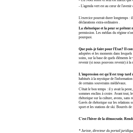
- L'agenda vert est au cœur de l'avenir 
L'exercice pourrait durer longtemps : i
déclarations extra-ordinaires .
La rhétorique et la peur se prêtent
permission. Les médias du régime n'ont
pourquoi.
Que puis-je faire pour l'Etat? Il co
adoptées et les moments dans lesquels el
soins, sur la base de quels éléments le
revenir (si nous pouvons revenir) à la
L'impression est qu'il est trop tard 
habitués à la mystique de l'information 
de certains souverains médiévaux.
C'était le bon temps : il y avait la pest
sommes enclins à croire. Avant tout, le
rhétorique sur la culture, avons, sans 
Gavés de rhétorique sur les relations so
sport et les stations de ski. Bourrés de 
C'est l'hiver de la démocratie. Re
* Juriste, directeur du portail juridiqu