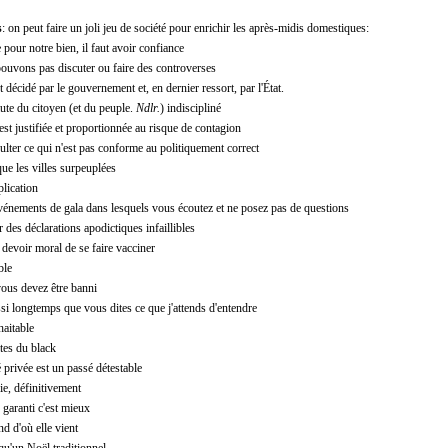
s
: on peut faire un joli jeu de société pour enrichir les après-midis domestiques:
 pour notre bien, il faut avoir confiance
pouvons pas discuter ou faire des controverses
t décidé par le gouvernement et, en dernier ressort, par l'État.
aute du citoyen (et du peuple.
Ndlr.
) indiscipliné
est justifiée et proportionnée au risque de contagion
culter ce qui n'est pas conforme au politiquement correct
que les villes surpeuplées
plication
vénements de gala dans lesquels vous écoutez et ne posez pas de questions
 des déclarations apodictiques infaillibles
n devoir moral de se faire vacciner
ble
vous devez être banni
ussi longtemps que vous dites ce que j'attends d'entendre
haitable
tes du black
é privée est un passé détestable
e, définitivement
 garanti c'est mieux
d d'où elle vient
qu'un Noël traditionnel