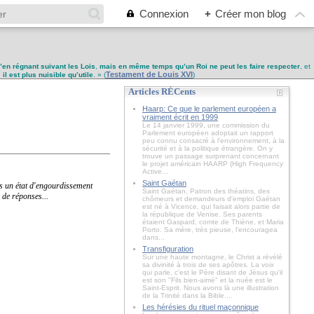
Connexion
+
Créer mon blog
u’en régnant suivant les Lois
,
mais en même temps qu’un Roi ne peut les faire respecter
, et
Testament de Louis XVI
,
il est plus nuisible qu’utile
. » (
)
Articles RÉCents
Haarp: Ce que le parlement européen a
vraiment écrit en 1999
Le 14 janvier 1999, une commission du
Parlement européen adoptait un rapport
peu connu consacré à l'environnement, à la
sécurité et à la politique étrangère. On y
trouve un passage surprenant concernant
le projet américain HAARP (High Frequency
Active...
Saint Gaétan
ans un état d'engourdissement
Saint Gaétan, Patron des théatins, des
 de réponses...
chômeurs et demandeurs d'emploi Gaétan
est né à Vicence, qui faisait alors partie de
la république de Venise. Ses parents
étaient Gaspard, comte de Thiène, et Maria
Porto. Sa mère, très pieuse, l'encouragea
dans...
Transfiguration
Sur une haute montagne, le Christ a révélé
sa divinité à trois de ses apôtres. La voix
qui parle, c'est le Père disant de Jésus qu'il
est son "Fils bien-aimé" et la nuée est le
Saint-Esprit. Nous avons là une illustration
de la Trinité dans la Bible....
Les hérésies du rituel maçonnique