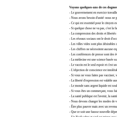
Voyons quelques-uns de ces dogme
- Le gouvernement en exercice travaille
- Nous avons besoin d'unité: nous ne 
- Ce qui est essentiel pour le citoyen es
- Si quelque chose ne va pas, c'est la f
- La compression des droits et libertés 
- Les réseaux sociaux ont le droit d'oc
- Les villes vides sont plus désirables 
- Les chiffres ne nécessitent aucune ex
- Les conférences de presse sont des é
- La médecine est une science basée sur
- Le vaccin est le seul espoir et c'est u
- L'objection de conscience est intoléra
- Si vous ne vous faites pas vacciner, 
- La liberté d'expression est valable a
- Le monde sans argent liquide est sou
- Si vous êtes un commerçant, vous fai
- La santé publique est l'avenir, la sant
- Nous devons changer les modes de vi
- Être plus pauvre mais avec un revenu
- Que ce soit une fausse nouvelle dépen
- Un Noël sobre et seul est mieux que 