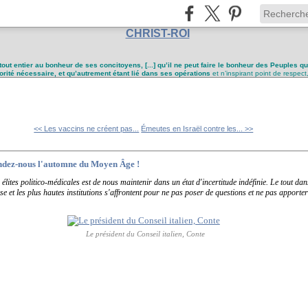
CHRIST-ROI
tout entier au bonheur de ses concitoyens, [...] qu’il ne peut faire le bonheur des Peuples q
utorité nécessaire, et qu’autrement étant lié dans ses opérations
et n’inspirant point de respect
<< Les vaccins ne créent pas...
Émeutes en Israël contre les... >>
rendez-nous l'automne du Moyen Âge !
es élites politico-médicales est de nous maintenir dans un état d'incertitude indéfinie. Le tout d
e et les plus hautes institutions s'affrontent pour ne pas poser de questions et ne pas apporter
Le président du Conseil italien, Conte