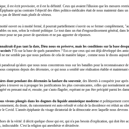
e, il est écrit provisoire, et il est lu définitif. Ceux qui avaient l'illusion que les mesures restr
'Épiphanie qu'au contraire l'objectif des élites politico-médicales était de nous maintenir dans un é
dis pas de liberté mais plutôt de sérieux.
 moitié ouvert ou à moitié fermé, il pourrait partiellement s'ouvrir ou se fermer complètement, "a
ables ou non, selon la volonté politique. Le tout dans un état d'engourdissement général, dans l
rence pour ne pas poser de questions et ne pas apporter de réponses.
aîtrait-il pas tant la date, Dieu nous en préserve, mais les conditions sur la base desq
vaccinés ?
Et sur la base de quels paramètres ? Est-ce que ceux qui ont déjà développé des anti
? Il ne me semble pas que nous parlions de cela de manière laïque , comme nous le disons aujour
 si paradoxal qu'alors que nous nous concentrons tous sur les batailles pour la reconnaissance de
nous comptons depuis des décennies, ce qui nous a semblé une réalisation établie et maintenan
haires dont pendant des décennies la fanfare du souvenir
, des libertés à conquérir jour après 
pées à trouver ou à propager les justifications les plus convaincantes, celles qui normalement ané
agéré en pensant mal et, ensuite, par s'auto-flageler, espérant ne pas être précipité parmi les da
nous vivons plongés dans les dogmes du liquide amniotique moderne
et politiquement corre
tionnement, du doute, du raisonnement est auto-refoulé et celui de la dissidence est réduit au sil
ur le Covid. L'année-épiphanie du visage dictatorial de la démocratie avec laquelle nous devrons f
rs de la vérité: il décrit quelque chose qui est, qui n'a pas besoin d'explication, qui doit être 
 indiscutable. C'est la religion qui anesthésie et désinfecte.