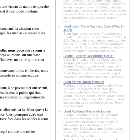
Les hommes, unis par une même langue,
ont voulu construire une tour pour atteindre
ictives étaient de nature temporaire
le ciel, non par amour de Dieu, mais par
tat d'incertitude indéfinie,
orgueil, pour se faire un nom et éviter d’être
dispersés. Dieu a confondu leur langage et
les a dispersés sur la face de la terre.
Dans...
Saint Jean-Marie Vianney, Curé d'Ars (†
ccrochant" la décision à des
1859)
equel les médias de masse et les
Saint Curé d'Ars, dans Le Petit Livre des
Saints, Éditions du Chêne, tome 2, 2011, p.
119. On a dit de plus d'un personnage, de
plu s d'un Saint, qu'ils furent les prodiges
de leur siècle. Ceci n'est peut-être vrai de
uelles nous pouvons revenir à
personne autant que du curé d'Ars...
corps au moins sur une base
Sainte Lydie de la Pourpre (Ier s.)
d'hui avec un terme qui ne veut
Lydie de Thyatire (ville de Mysie, actuelle
Turquie) ou Lydie de la Pourpre (Ier s.)
D'après Saint Luc, elle serait la première
Européenne à s'être convertie au Christ.
 nouveaux droits et libertés, nous
Saint Paul l'aurait rencontrée alors qu'il
t considérée comme acquise.
arrivait en Macédoine orientale. Elle était...
Saint Pierre-Julien Eymard
Fondateur de la Congrégation des Pères
jour, à ne pas oublier ont retenti,
du Saint-Sacrement et de celle des
antissent le public qui finit
Servantes du Saint-Sacrement (1811-
1868). Fils d'un boutiquier de village dans
mnés étiquetés du négationnisme.
la région de Grenoble, il fut d'abord prêtre
séculier. En 1839, il entre chez les Pères
maristes dont...
ct alimenté par la rhétorique et la
Saint Alphonse-Marie de Liguori
ence. C'est pourquoi 2020 était
Évêque, fondateur de la “Congregatio
Sanctissimi Redemptoris” Docteur de
aire face dans les années à venir.
l'Église Alfonso Maria de Liguori naît à
Marianella, près de Naples, le 27
septembre 1696, dans une famille noble.
accepté comme une réalité
Après de fort brillantes études, docteur en
droit civil et canonique...