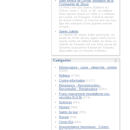
Saint Ignace de Loyola, fondateur de la
Compagnie de Jésus
Le Petit Livre des Saints, Éditions du
Chêne, tome 1, 2011, p. 85. Un militaire
Saint Ignace naquit en 1491 a u château
de Loyola, en Espagne. Il était le dernier
de douze enfants, et il donna dès son bas
âge des marques d'une grande vivacité
d'esprit....
Sainte Juliette
Le martyre de sainte Julitte (anonyme, 2e
moitié du XVIIe siècle), église Saint-Cyr-et-
Sainte-Julitte de Villejuif Julitte de Tarse ou
Juliette de Césarée est une riche veuve de
Césarée (aujourd'hui Kayseri en Turquie),
dépouillée par un homme d'affaires...
Catégories
Démocrature - caste - oligarchie - empire
(2090)
Religion
(1796)
Contre-information
(1217)
Résistance - Reconstruction -
Reconquête - Renaissance
(1041)
Franc-maçonnerie mondialisme soc.
secrètes N.O.M.
(674)
Sciences
(581)
Histoire
(568)
Saints du jour
(555)
Russie
(538)
Christ-Roi
(460)
Argumentaires historiques - Contre-