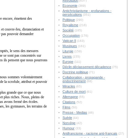
Révolution
(437)
Economie
(369)
Antichristianisme - profanations -
persécutions
(351)
re encore, émettent des
Politique
(290)
Royalisme
(216)
 et couvre-feu, distanciation et
Société
(185)
 ne pas pouvoir demander
Occupation
(176)
Vatican II
(163)
Musiques
(161)
omptés, le sens des mesures
Liturgie
(159)
 ne se sont pas concentrés sur
Livres
(155)
ions ils pensent que nous pourrons
Europe
(111)
Déclin déclassement décadence
(75)
Doctrine politique
(71)
ous nous sommes volontairement
Collaboration - propagande -
endoctrinement
de la scrofule, attribut et pouvoir
(68)
Miracles
(65)
Culture de mort
(61)
ien plus grande que ce que nous
 et plus riches. Nous, pleins de
Allemagne
(55)
nous avons fermé des écoles.
Citations
(52)
ines, les gymnases, les terrains de
Films
(50)
Presse - Medias
(46)
Suède
(44)
Norvège
(42)
Humour
(33)
Antifrancisme - racisme anti-français
(27)