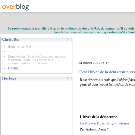
«
Je recommande à mon fils s’il avait le malheur de devenir Roi, de songer qu’il se doit 
faire le bien qui est dans son cœur,
qu’autant qu’il a l’a
Christ Roi
Christ Roi
Blog
: Christ Roi
Description
: Blog d'informations royaliste,
légitimiste, pour une France libre,
23 janvier 2021
15:17
indépendante et souveraine
Contact
C'est l'hiver de la démocratie, 
Horloge
Il est désormais clair que l'objectif d
général dans lequel les médias de mass
L'hiver de la démocratie
La Nuova Bussola Quotidiana
Par Antonio Zama *