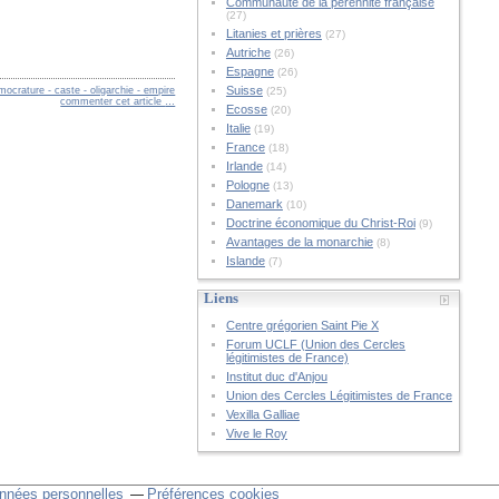
Communauté de la pérennité française
(27)
Litanies et prières
(27)
Autriche
(26)
Espagne
(26)
Suisse
ocrature - caste - oligarchie - empire
(25)
commenter cet article
…
Ecosse
(20)
Italie
(19)
France
(18)
Irlande
(14)
Pologne
(13)
Danemark
(10)
Doctrine économique du Christ-Roi
(9)
Avantages de la monarchie
(8)
Islande
(7)
Liens
Centre grégorien Saint Pie X
Forum UCLF (Union des Cercles
légitimistes de France)
Institut duc d'Anjou
Union des Cercles Légitimistes de France
Vexilla Galliae
Vive le Roy
nnées personnelles
Préférences cookies