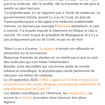
prend la molécule, elle l'a modifie, elle la breuvette et elle peut la
vendre au plus haut prix.
"La phytothérapie, on ne l'apprend pas à l'école de médecine. Le
gouvernement chinois, quand il y a eu la Covid, en plus de
l'hydroxychloroquine a fait appel à la médecine traditionnelle
chinoise, en donnant par exemple l'
Artemisia
absinthium, et cela
a marché. Il a ensuite exporté le traitement en Afrique et cela a
marché. On s'est moqué du président de Madagascar et il n'y a
pas pratiquement pas eu de Covid, et pas eu de mort.
"Mais il y en a d'autres.
Scutellaria
a montré son efficacité en
prévention sur le coronavirus.
Beaucoup d'extraits de plantes ont un intérêt parce que ce sont
des molécules qui vont limiter l'inflammation.
Boudée, voire discréditée par une bonne partie du monde
médical et scientifique, la phytothérapie mérite pleinement de
retrouver ses lettres de noblesse.
Le 19 septembre 2020,
l'OMS a approuvé la mise en place d'un
protocole pour des essais cliniques concernant les traitements de
phytothérapie pour la Covid-19
.
Les débats scientifiques sur l'Artemisia, les
margousiers
, ou
encore la
vernenie
, pourraient ainsi retrouver leur place
légitime.