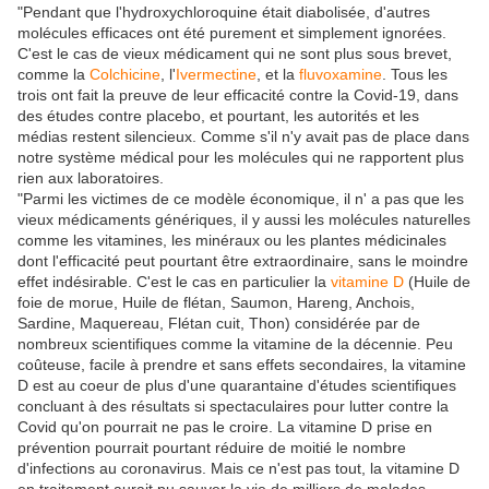
"Pendant que l'hydroxychloroquine était diabolisée, d'autres
molécules efficaces ont été purement et simplement ignorées.
C'est le cas de vieux médicament qui ne sont plus sous brevet,
comme la
Colchicine
, l'
Ivermectine
, et la
fluvoxamine
. Tous les
trois ont fait la preuve de leur efficacité contre la Covid-19, dans
des études contre placebo, et pourtant, les autorités et les
médias restent silencieux. Comme s'il n'y avait pas de place dans
notre système médical pour les molécules qui ne rapportent plus
rien aux laboratoires.
"Parmi les victimes de ce modèle économique, il n' a pas que les
vieux médicaments génériques, il y aussi les molécules naturelles
comme les vitamines, les minéraux ou les plantes médicinales
dont l'efficacité peut pourtant être extraordinaire, sans le moindre
effet indésirable. C'est le cas en particulier la
vitamine D
(Huile de
foie de morue, Huile de flétan, Saumon, Hareng, Anchois,
Sardine, Maquereau, Flétan cuit, Thon) considérée par de
nombreux scientifiques comme la vitamine de la décennie. Peu
coûteuse, facile à prendre et sans effets secondaires, la vitamine
D est au coeur de plus d'une quarantaine d'études scientifiques
concluant à des résultats si spectaculaires pour lutter contre la
Covid qu'on pourrait ne pas le croire. La vitamine D prise en
prévention pourrait pourtant réduire de moitié le nombre
d'infections au coronavirus. Mais ce n'est pas tout, la vitamine D