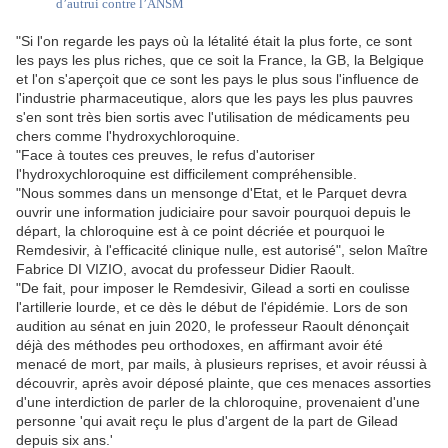
d’autrui contre l’ANSM
"Si l'on regarde les pays où la létalité était la plus forte, ce sont
les pays les plus riches, que ce soit la France, la GB, la Belgique
et l'on s'aperçoit que ce sont les pays le plus sous l'influence de
l'industrie pharmaceutique, alors que les pays les plus pauvres
s'en sont très bien sortis avec l'utilisation de médicaments peu
chers comme l'hydroxychloroquine.
"Face à toutes ces preuves, le refus d'autoriser
l'hydroxychloroquine est difficilement compréhensible.
"Nous sommes dans un mensonge d'Etat, et le Parquet devra
ouvrir une information judiciaire pour savoir pourquoi depuis le
départ, la chloroquine est à ce point décriée et pourquoi le
Remdesivir, à l'efficacité clinique nulle, est autorisé", selon Maître
Fabrice DI VIZIO, avocat du professeur Didier Raoult.
"De fait, pour imposer le Remdesivir, Gilead a sorti en coulisse
l'artillerie lourde, et ce dès le début de l'épidémie. Lors de son
audition au sénat en juin 2020, le professeur Raoult dénonçait
déjà des méthodes peu orthodoxes, en affirmant avoir été
menacé de mort, par mails, à plusieurs reprises, et avoir réussi à
découvrir, après avoir déposé plainte, que ces menaces assorties
d'une interdiction de parler de la chloroquine, provenaient d'une
personne 'qui avait reçu le plus d'argent de la part de Gilead
depuis six ans.'