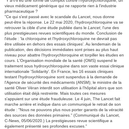
"Y a-t-il eu une forme de complot contre l'hydroxychloroquine, un
vieux médicament générique qui ne rapporte rien à l'industrie
pharmaceutique ?
"Ce qui s'est passé avec le scandale du Lancet, nous donne
peut-être la réponse. Le 22 mai 2020, l'hydroxychloroquine va se
retrouver la cible d'une étude publiée dans le
Lancet
, l'une des
plus prestigieuses revues scientifiques du monde. Conclusion de
l'étude : 'la chloroquine et l'hydroxychloroquine ne devrait pas
être utilisée en dehors des essais cliniques'. Au lendemain de la
publication, des décisions immédiates sont prises au plus haut
niveau pour abattre l'hydroxychloroquine et torpiller les études en
cours. L'Organisation mondiale de la santé (OMS) suspend le
traitement sous hydroxychloroquine dans son vaste essai clinique
internationale 'Solidarity'. En France, les 16 essais cliniques
testant l'hydroxychloroquine sont suspendus à la demande de
l'Agence de sécurité des médicaments (ANSM); le ministre de la
santé Oliver Véran interdit son utilisation à l'hôpital alors que son
utilisation était déjà restreinte. Mais toutes ces mesures
s'appuient sur une étude frauduleuse. Le 4 juin, The Lancet fait
marche arrière et indique dans un communiqué le retrait de son
étude : "Nous ne pouvons plus nous porter garants de la véracité
des sources des données primaires." (Communiqué du Lancet,
C-News, 05/06/2020.) La prestigieuses revue scientifique a
également présenté ses profondes excuses."