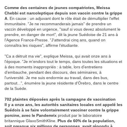
Comme des centaines de jeunes compatriotes, Meissa
Chebbi est narcoleptique depuis son vaccin contre la grippe
A
. En cause : un adjuvant dont le rôle était de démultiplier l'effet
immunitaire. "Je ne recommanderais jamais" de prendre un
vaccin développé en urgence, "sauf si vous devez absolument le
prendre, en danger de mort", dit la jeune Suédoise de 21 ans à
l'Agence France-Presse. "J'attendrai cinq ans, quand on
connaîtra les risques", affirme l'étudiante.
"Ca a détruit ma vie", explique Meissa, qui avait onze ans à
l'époque. "Je m'endors tout le temps, dans toutes les situations et
à des moments inappropriés : à table, lors d'entretiens
d'embauche, pendant des discours, des séminaires, à
l'université. Je me suis endormie au travail, dans des bus,
partout...", énumère la jeune résidente d'Örebro, dans le centre
de la Suède.
702 plaintes déposées après la campagne de vaccination
Il y a onze ans, les autorités sanitaires locales ont appelé les
Suédois à se faire volontairement vacciner contre la grippe
porcine, avec le Pandemrix
produit par le laboratoire
britannique GlaxoSmithKline.
Plus de 60% de la population,
soit presque six millions de personnes, avait répondu à