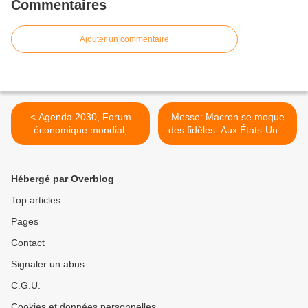
Commentaires
Ajouter un commentaire
< Agenda 2030, Forum
Messe: Macron se moque
économique mondial,
des fidèles. Aux États-Unis,
Grand Reset, fin de la
Barrett a été décisive >
propriété privée,
communisme mondial
Hébergé par Overblog
administré par des
milliardaires
Top articles
Pages
Contact
Signaler un abus
C.G.U.
Cookies et données personnelles