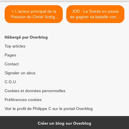
< L'acteur principal de la
JDD : La Suède en passe
'Passion du Christ' fustige
de gagner sa bataille contre
les évêques
le Covid-19 >
"collaborateurs" détruisant
l’Église
Hébergé par Overblog
Top articles
Pages
Contact
Signaler un abus
C.G.U.
Cookies et données personnelles
Préférences cookies
Voir le profil de Philippe C sur le portail Overblog
Créer un blog sur Overblog