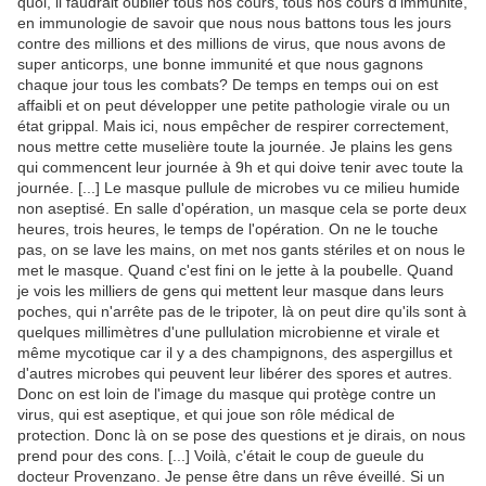
quoi, il faudrait oublier tous nos cours, tous nos cours d'immunité,
en immunologie de savoir que nous nous battons tous les jours
contre des millions et des millions de virus, que nous avons de
super anticorps, une bonne immunité et que nous gagnons
chaque jour tous les combats? De temps en temps oui on est
affaibli et on peut développer une petite pathologie virale ou un
état grippal. Mais ici, nous empêcher de respirer correctement,
nous mettre cette muselière toute la journée. Je plains les gens
qui commencent leur journée à 9h et qui doive tenir avec toute la
journée. [...] Le masque pullule de microbes vu ce milieu humide
non aseptisé. En salle d'opération, un masque cela se porte deux
heures, trois heures, le temps de l'opération. On ne le touche
pas, on se lave les mains, on met nos gants stériles et on nous le
met le masque. Quand c'est fini on le jette à la poubelle. Quand
je vois les milliers de gens qui mettent leur masque dans leurs
poches, qui n'arrête pas de le tripoter, là on peut dire qu'ils sont à
quelques millimètres d'une pullulation microbienne et virale et
même mycotique car il y a des champignons, des aspergillus et
d'autres microbes qui peuvent leur libérer des spores et autres.
Donc on est loin de l'image du masque qui protège contre un
virus, qui est aseptique, et qui joue son rôle médical de
protection. Donc là on se pose des questions et je dirais, on nous
prend pour des cons. [...] Voilà, c'était le coup de gueule du
docteur Provenzano. Je pense être dans un rêve éveillé. Si un