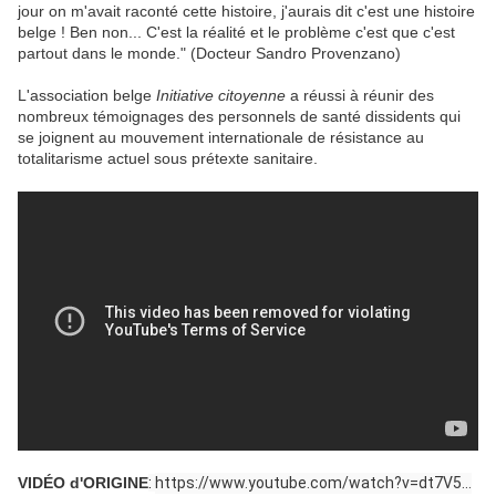
jour on m'avait raconté cette histoire, j'aurais dit c'est une histoire
belge ! Ben non... C'est la réalité et le problème c'est que c'est
partout dans le monde." (Docteur Sandro Provenzano)
L'association belge
Initiative citoyenne
a réussi à réunir des
nombreux témoignages des personnels de santé dissidents qui
se joignent au mouvement internationale de résistance au
totalitarisme actuel sous prétexte sanitaire.
VIDÉO d'ORIGINE
: 
https://www.youtube.com/watch?v=dt7V5...