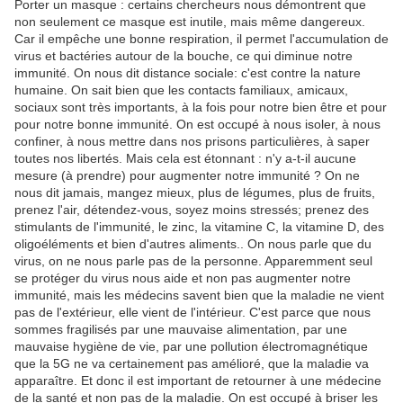
Porter un masque : certains chercheurs nous démontrent que
non seulement ce masque est inutile, mais même dangereux.
Car il empêche une bonne respiration, il permet l'accumulation de
virus et bactéries autour de la bouche, ce qui diminue notre
immunité. On nous dit distance sociale: c'est contre la nature
humaine. On sait bien que les contacts familiaux, amicaux,
sociaux sont très importants, à la fois pour notre bien être et pour
pour notre bonne immunité. On est occupé à nous isoler, à nous
confiner, à nous mettre dans nos prisons particulières, à saper
toutes nos libertés. Mais cela est étonnant : n'y a-t-il aucune
mesure (à prendre) pour augmenter notre immunité ? On ne
nous dit jamais, mangez mieux, plus de légumes, plus de fruits,
prenez l'air, détendez-vous, soyez moins stressés; prenez des
stimulants de l'immunité, le zinc, la vitamine C, la vitamine D, des
oligoéléments et bien d'autres aliments.. On nous parle que du
virus, on ne nous parle pas de la personne. Apparemment seul
se protéger du virus nous aide et non pas augmenter notre
immunité, mais les médecins savent bien que la maladie ne vient
pas de l'extérieur, elle vient de l'intérieur. C'est parce que nous
sommes fragilisés par une mauvaise alimentation, par une
mauvaise hygiène de vie, par une pollution électromagnétique
que la 5G ne va certainement pas amélioré, que la maladie va
apparaître. Et donc il est important de retourner à une médecine
de la santé et non pas de la maladie. On est occupé à briser les