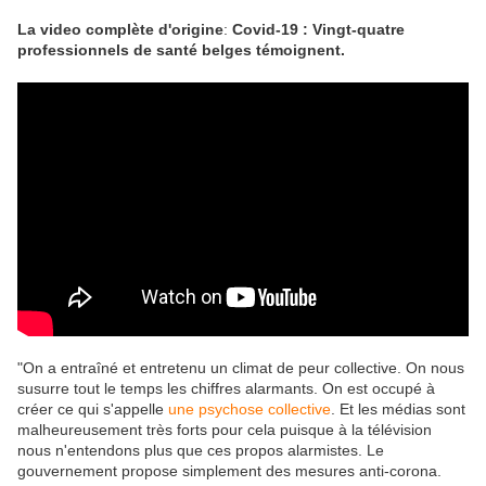
La video complète
d'origine
:
Covid-19 : Vingt-quatre
professionnels de santé belges témoignent.
"On a entraîné et entretenu un climat de peur collective. On nous
susurre tout le temps les chiffres alarmants. On est occupé à
créer ce qui s'appelle
une psychose collective
. Et les médias sont
malheureusement très forts pour cela puisque à la télévision
nous n'entendons plus que ces propos alarmistes. Le
gouvernement propose simplement des mesures anti-corona.