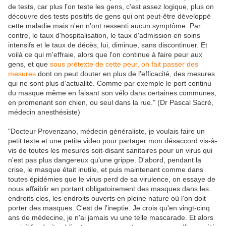
de tests, car plus l'on teste les gens, c'est assez logique, plus on
découvre des tests positifs de gens qui ont peut-être développé
cette maladie mais n'en n'ont ressenti aucun symptôme. Par
contre, le taux d'hospitalisation, le taux d'admission en soins
intensifs et le taux de décès, lui, diminue, sans discontinuer. Et
voilà ce qui m'effraie, alors que l'on continue à faire peur aux
gens, et que
sous prétexte de cette peur, on fait passer des
mesures
dont on peut douter en plus de l'efficacité, des mesures
qui ne sont plus d'actualité. Comme par exemple le port continu
du masque même en faisant son vélo dans certaines communes,
en promenant son chien, ou seul dans la rue." (Dr Pascal Sacré,
médecin anesthésiste)
"Docteur Provenzano, médecin généraliste, je voulais faire un
petit texte et une petite video pour partager mon désaccord vis-à-
vis de toutes les mesures soit-disant sanitaires pour un virus qui
n'est pas plus dangereux qu'une grippe. D'abord, pendant la
crise, le masque était inutile, et puis maintenant comme dans
toutes épidémies que le virus perd de sa virulence, on essaye de
nous affaiblir en portant obligatoirement des masques dans les
endroits clos, les endroits ouverts en pleine nature où l'on doit
porter des masques. C'est de l'ineptie. Je crois qu'en vingt-cinq
ans de médecine, je n'ai jamais vu une telle mascarade. Et alors