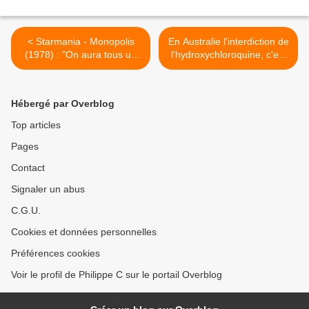
< Starmania - Monopolis
En Australie l'interdiction de
(1978) : "On aura tous un
l'hydroxychloroquine, c'est
numéro Dans le dos Et une
du pénal >
étoile sur la peau" une
chanson prémonitoire de
Hébergé par Overblog
France Gall (paroles de
Michel Berger)
Top articles
Pages
Contact
Signaler un abus
C.G.U.
Cookies et données personnelles
Préférences cookies
Voir le profil de Philippe C sur le portail Overblog