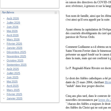
en raison des directives du COVID-19, 
avec révérence, à genoux et sur la lang
Archives
Son nom de famille, ainsi que les éléme
Août 2026
c'est ainsi qu'il sera appelé par la suite.
Juillet 2026
Juin 2026
Ayant obtenu la capitulation de l'évêqu
Mai 2026
des courriels désobligeants du curé qui
Avril 2026
paroisse de Novus Ordo.
Mars 2026
Février 2026
Comment Guillaume a-t-il obtenu un te
Janvier 2026
Saint-Vincent-Ferrier dans le bimensu
Décembre 2025
présenter un appel fondé sur le canon 
Novembre 2025
dans la main, mais qui ont confirmé à p
Octobre 2025
Septembre 2025
Le P. Reginald-Marie Rivoire est docte
Août 2025
Juillet 2025
Juin 2025
Le droit des fidèles catholiques a été p
Mai 2025
Memo
datée du 25 mars 2004, clarifiant
"indult" dans leur propre diocèse.
Avril 2025
Mars 2025
Février 2025
Cinq ans plus tard, dans le contexte 
Janvier 2025
lettre du 
nouvelles circonstances par
``chacun des fidèles a toujours le droit
des fidèles du Christ qui ne soit pas em