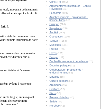
Christ-Roi
(460)
Argumentaires historiques - Contre-
Révolution
(437)
que local, invoquant poliment mais
fectait sa vie spirituelle et celle
Economie
(369)
Antichristianisme - profanations -
persécutions
(351)
Politique
(290)
écrit-il.
Royalisme
(216)
Société
(185)
 justice et de la communion dans
Occupation
(176)
vant l'humble inclination de notre
Vatican II
(163)
Musiques
(161)
Liturgie
(159)
la ne pusse arriver, une semaine
Livres
(155)
vait être distribué sur la
Europe
(111)
Déclin déclassement décadence
(75)
Doctrine politique
(71)
Collaboration - propagande -
es ecclésiales et l'accusant
endoctrinement
(68)
Miracles
(65)
Culture de mort
(61)
amené un évêque à retirer une
Allemagne
(55)
Citations
(52)
Films
(50)
ion sur la langue, en invoquant
Presse - Medias
(46)
blement de recevoir notre
Suède
(44)
as la communion".
Norvège
(42)