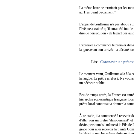
La même lettre se terminait par les mot
au Très Saint Sacrement."
L'appel de Guillaume n'a pas abouti sur 
l'évêque a estimé qu'il aurait été inuti
dire de persécution - de la part des a
L'épreuve a commencé le premier dimanc
langue avant son arrivée - a déclaré lo
Coronavirus : prétex
Lire
:
Le moment venu, Guillaume alla à la com
la langue. Le prêtre a refusé. Ne voula
un pécheur public.
Peu de temps après, la France est entré
hiérarchie ecclésiastique française. Lo
prêtre local continuait à donner la com
À ce stade, il a commencé à recevoir de
d'aller voir un prêtre "désobéissant" et
désirs personnels" même si le Fils de D
grâce pour aller recevoir la Sainte Co
la décision que les prêtres doivent do