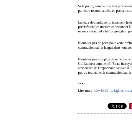
Si le prêtre, comme il le fera probabl
par lettre recommandée, en prenant soi
La lettre doit indiquer précisément la d
précisément les normes et demander à l'
recours serait fait à la Congrégation po
N'oubliez pas de prier pour votre prêtre
communion sur la langue dans tout son
N'oubliez pas non plus de remercier vot
Guillaume a commenté: "Cette incroyable 
conscience de l'importance capitale du 
pas du tout aimer la communion sur l
***
Covid19: L’Eglise a man
Lire aussi :