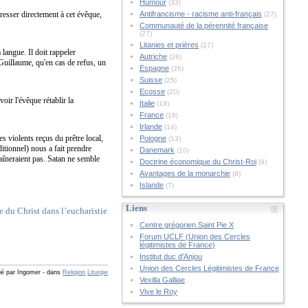
Humour
(33)
resser directement à cet évêque,
Antifrancisme - racisme anti-français
(27)
Communauté de la pérennité française
(27)
Litanies et prières
(27)
 langue. Il doit rappeler
Autriche
(26)
 Guillaume, qu'en cas de refus, un
Espagne
(26)
Suisse
(25)
Ecosse
(20)
oir l'évêque rétablir la
Italie
(19)
France
(18)
Irlande
(14)
s violents reçus du prêtre local,
Pologne
(13)
ditionnel) nous a fait prendre
Danemark
(10)
haîneraient pas. Satan ne semble
Doctrine économique du Christ-Roi
(9)
Avantages de la monarchie
(8)
Islande
(7)
Liens
 du Christ dans l’eucharistie
Centre grégorien Saint Pie X
Forum UCLF (Union des Cercles
légitimistes de France)
Institut duc d'Anjou
Union des Cercles Légitimistes de France
ié par Ingomer
-
dans
Religion
Liturgie
Vexilla Galliae
Vive le Roy