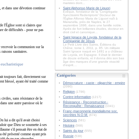
maristes dont...
e, et dans une dévotion continue
Saint Alphonse-Marie de Liguori
Évêque, fondateur de la “Congregatio
Sanctissimi Redemptoris” Docteur de
l'Église Alfonso Maria de Liguori naît à
Marianella, près de Naples, le 27
e l'Église sont si claires que
septembre 1696, dans une famille noble.
Après de fort brillantes études, docteur en
nre de difficultés - pour ne pas
droit civil et canonique...
Saint Ignace de Loyola, fondateur de la
Compagnie de Jésus
Le Petit Livre des Saints, Éditions du
e recevoir la communion sur la
Chêne, tome 1, 2011, p. 85. Un militaire
 raisons sanitaires.
Saint Ignace naquit en 1491 a u château
de Loyola, en Espagne. Il était le dernier
de douze enfants, et il donna dès son bas
âge des marques d'une grande vivacité
 eucharistique
d'esprit....
Catégories
t toujours fait, directement sur
ent blessé, ayant été traité comme
Démocrature - caste - oligarchie - empire
(2090)
Religion
(1796)
Contre-information
(1217)
civiles, sans résistance de la
Résistance - Reconstruction -
 dans une autre paroisse où le
Reconquête - Renaissance
(1041)
Franc-maçonnerie mondialisme soc.
secrètes N.O.M.
(674)
 lui a dit qu'il avait choisi
Sciences
(581)
vouloir que Dieu se soumette à ses
Histoire
(568)
aume s'il pensait être en état de
Saints du jour
(555)
 a été présenté comme ayant pris
Russie
(538)
cidé de ne pas répondre.