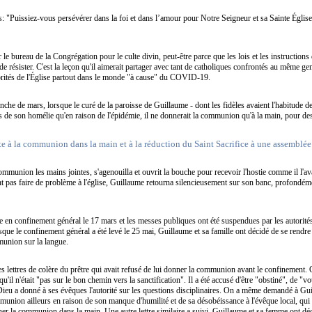
s: "Puissiez-vous persévérer dans la foi et dans l’amour pour Notre Seigneur et sa Sainte Églis
le bureau de la Congrégation pour le culte divin, peut-être parce que les lois et les instructions d
le de résister. C'est la leçon qu'il aimerait partager avec tant de catholiques confrontés au même ge
utorités de l'Église partout dans le monde "à cause" du COVID-19.
he de mars, lorsque le curé de la paroisse de Guillaume - dont les fidèles avaient l'habitude d
rs de son homélie qu'en raison de l'épidémie, il ne donnerait la communion qu'à la main, pour des
te à la communion dans la main et à la réduction du Saint Sacrifice à une assemblée
munion les mains jointes, s'agenouilla et ouvrit la bouche pour recevoir l'hostie comme il l'avai
nt pas faire de problème à l'église, Guillaume retourna silencieusement sur son banc, profondém
e en confinement général le 17 mars et les messes publiques ont été suspendues par les autorités 
rsque le confinement général a été levé le 25 mai, Guillaume et sa famille ont décidé de se rendre
munion sur la langue.
s lettres de colère du prêtre qui avait refusé de lui donner la communion avant le confinement. On
 qu'il n'était "pas sur le bon chemin vers la sanctification". Il a été accusé d'être "obstiné", de "
ieu a donné à ses évêques l'autorité sur les questions disciplinaires. On a même demandé à Guill
mmunion ailleurs en raison de son manque d'humilité et de sa désobéissance à l'évêque local, qui
nner la communion dans la main. Une autre lettre similaire a suivi. Guillaume et sa femme ont dé