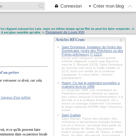
Connexion
+
Créer mon blog
u’en régnant suivant les Lois
,
mais en même temps qu’un Roi ne peut les faire respecter
, et
Testament de Louis XVI
,
il est plus nuisible qu’utile
. » (
)
Articles RÉCents
Saint Dominique, fondateur de l'ordre des
Dominicains (ordre des Prêcheurs ou des
Frères prêcheurs) († 1221)
Aucun saint marquant, aucune grande
initiative religieuse n'avait surgi depuis la
mort de S. Bernard (1153). Saint Dominique
de Guzman naît dans la Vieille-Castille en
1170, dans une famille de la noblesse
 d'un prêtre
espagnole. Il a deux frères : Antoine,
probablement...
r retrouver ce droit, car cela
Haarp: Ce que le parlement européen a
vraiment écrit en 1999
Le 14 janvier 1999, une commission du
Parlement européen adoptait un rapport
peu connu consacré à l'environnement, à la
sécurité et à la politique étrangère. On y
trouve un passage surprenant concernant
le projet américain HAARP (High Frequency
Active...
Saint Gaétan
Saint Gaétan, Patron des théatins, des
chômeurs et demandeurs d'emploi Gaétan
est né à Vicence, qui faisait alors partie de
la république de Venise. Ses parents
t, et ce qu'ils peuvent faire
étaient Gaspard, comte de Thiène, et Maria
communion dans sa paroisse locale
Porto. Sa mère, très pieuse, l'encouragea