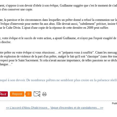
ement, s'oppose à son devoir d'obéir à son évêque, Guillaume suggère que c'est le moment de s'ad
n d'en conserver une copie.
ate, la paroisse et les circonstances dans lesquelles un prêtre donné a refusé la communion sur la
évêque d'intervenir pour mettre fin aux abus. Elle devrait aussi, "subtilement" préciser, insiste
ur le Culte Divin. L'ajout d'une copie de la réponse de cette dernière en 2009 peut suffire.
, votre évêque et le succès de votre action, a ajouté Guillaume, et n'ayez pas l'espoir exagéré de v
 diocèse.
re prêtre ou votre évêque si vous réussissez… et "préparez-vous à souffrir". Citant les message
explosion de violence de la part d'un prêtre, malgré le fait qu'il soit "classique" (sans être tra
respect pour le Saint Sacrement. Si cela n'avait aucune importance, de telles passions ne se déc
a langue…"
qué à son devoir. De nombreux prêtres ne semblent plus croire en la présence réelle
Repost
0
Publ
<< L'accord d'Abou Dhabi trouve...
Vague d'incendies et de vandalismes... >>