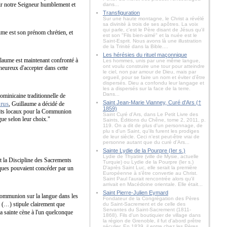
oir notre Seigneur humblement et
dans...
Transfiguration
Sur une haute montagne, le Christ a révélé
sa divinité à trois de ses apôtres. La voix
qui parle, c'est le Père disant de Jésus qu'il
aume est son prénom chrétien, et
est son "Fils bien-aimé" et la nuée est le
Saint-Esprit. Nous avons là une illustration
de la Trinité dans la Bible....
Les hérésies du rituel maçonnique
illaume est maintenant confronté à
Les hommes, unis par une même langue,
ont voulu construire une tour pour atteindre
 heureux d'accepter dans cette
le ciel, non par amour de Dieu, mais par
orgueil, pour se faire un nom et éviter d’être
dispersés. Dieu a confondu leur langage et
les a dispersés sur la face de la terre.
Dans...
minicaine traditionnelle de
Saint Jean-Marie Vianney, Curé d'Ars (†
irus
, Guillaume a décidé de
1859)
ndults locaux pour la Communion
Saint Curé d'Ars, dans Le Petit Livre des
gue selon leur choix."
Saints, Éditions du Chêne, tome 2, 2011, p.
119. On a dit de plus d'un personnage, de
plu s d'un Saint, qu'ils furent les prodiges
de leur siècle. Ceci n'est peut-être vrai de
personne autant que du curé d'Ars...
Sainte Lydie de la Pourpre (Ier s.)
Lydie de Thyatire (ville de Mysie, actuelle
t la Discipline des Sacrements
Turquie) ou Lydie de la Pourpre (Ier s.)
ues pouvaient concéder par un
D'après Saint Luc, elle serait la première
Européenne à s'être convertie au Christ.
Saint Paul l'aurait rencontrée alors qu'il
arrivait en Macédoine orientale. Elle était...
Saint Pierre-Julien Eymard
 Communion sur la langue dans les
Fondateur de la Congrégation des Pères
m
(…) stipule clairement que
du Saint-Sacrement et de celle des
Servantes du Saint-Sacrement (1811-
r la sainte cène à l'un quelconque
1868). Fils d'un boutiquier de village dans
la région de Grenoble, il fut d'abord prêtre
séculier. En 1839, il entre chez les Pères