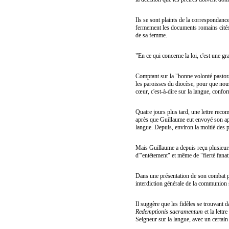
Ils se sont plaints de la correspondanc
fermement les documents romains cités ci
de sa femme.
"En ce qui concerne la loi, c'est une gr
Comptant sur la "bonne volonté pastoral
les paroisses du diocèse, pour que nou
cœur, c'est-à-dire sur la langue, conf
Quatre jours plus tard, une lettre recom
après que Guillaume eut envoyé son appe
langue. Depuis, environ la moitié des pa
Mais Guillaume a depuis reçu plusieurs 
d'"entêtement" et même de "fierté fanat
Dans une présentation de son combat po
interdiction générale de la communion s
Il suggère que les fidèles se trouvant 
Redemptionis sacramentum
et la lettr
Seigneur sur la langue, avec un certa