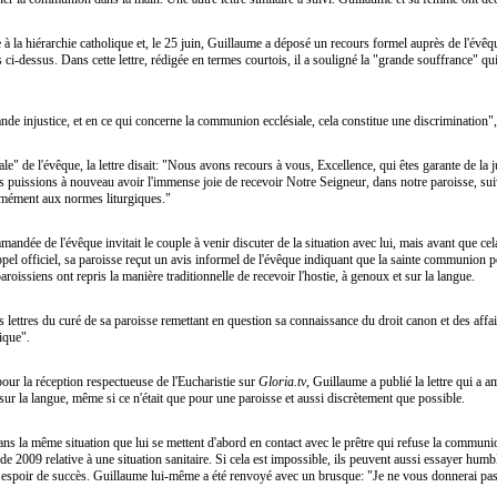
e à la hiérarchie catholique et, le 25 juin, Guillaume a déposé un recours formel auprès de l'évê
-dessus. Dans cette lettre, rédigée en termes courtois, il a souligné la "grande souffrance" qui af
ande injustice, et en ce qui concerne la communion ecclésiale, cela constitue une discrimination", 
e" de l'évêque, la lettre disait: "Nous avons recours à vous, Excellence, qui êtes garante de la
s puissions à nouveau avoir l'immense joie de recevoir Notre Seigneur, dans notre paroisse, sui
ormément aux normes liturgiques."
mandée de l'évêque invitait le couple à venir discuter de la situation avec lui, mais avant que ce
l officiel, sa paroisse reçut un avis informel de l'évêque indiquant que la sainte communion pou
roissiens ont repris la manière traditionnelle de recevoir l'hostie, à genoux et sur la langue.
lettres du curé de sa paroisse remettant en question sa connaissance du droit canon et des affair
ique".
ur la réception respectueuse de l'Eucharistie sur
Gloria.tv
, Guillaume a publié la lettre qui a 
ur la langue, même si ce n'était que pour une paroisse et aussi discrètement que possible.
dans la même situation que lui se mettent d'abord en contact avec le prêtre qui refuse la commun
e de 2009 relative à une situation sanitaire. Si cela est impossible, ils peuvent aussi essayer hum
in espoir de succès. Guillaume lui-même a été renvoyé avec un brusque: "Je ne vous donnerai p