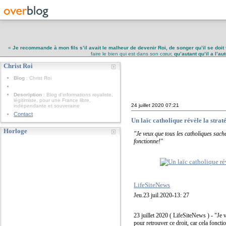
«
Je recommande à mon fils s’il avait le malheur de devenir Roi, de songer qu’il se doit 
faire le bien qui est dans son cœur,
qu’autant qu’il a l’a
Christ Roi
Christ Roi
Blog
: Christ Roi
Description
: Blog d'informations royaliste,
légitimiste, pour une France libre,
24 juillet 2020
07:21
indépendante et souveraine
Contact
Un laïc catholique révèle la strat
Horloge
"Je veux que tous les catholiques sache
fonctionne!"
LifeSiteNews
Jeu.23 juil.2020-13: 27
23 juillet 2020 ( LifeSiteNews ) - "Je 
pour retrouver ce droit, car cela fonct