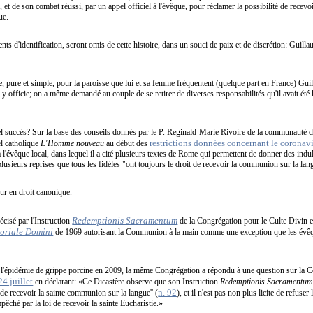
et de son combat réussi, par un appel officiel à l'évêque, pour réclamer la possibilité de recev
ue.
nts d'identification, seront omis de cette histoire, dans un souci de paix et de discrétion: Guill
e, pure et simple, pour la paroisse que lui et sa femme fréquentent (quelque part en France) Gu
 y officie; on a même demandé au couple de se retirer de diverses responsabilités qu'il avait été
l succès? Sur la base des conseils donnés par le P. Reginald-Marie Rivoire de la communauté do
restrictions données concernant le coronav
el catholique
L'Homme nouveau
au début des
à l'évêque local, dans lequel il a cité plusieurs textes de Rome qui permettent de donner des i
lusieurs reprises que tous les fidèles "ont toujours le droit de recevoir la communion sur la lan
ur en droit canonique.
Redemptionis Sacramentum
récisé par l'Instruction
de la Congrégation pour le Culte Divin e
riale Domini
de 1969 autorisant la Communion à la main comme une exception que les évêq
de l'épidémie de grippe porcine en 2009, la même Congrégation a répondu à une question sur la
24 juillet
en déclarant: «Ce Dicastère observe que son Instruction
Redemptionis Sacramentu
n. 92
 de recevoir la sainte communion sur la langue'' (
), et il n'est pas non plus licite de refuse
pêché par la loi de recevoir la sainte Eucharistie.»