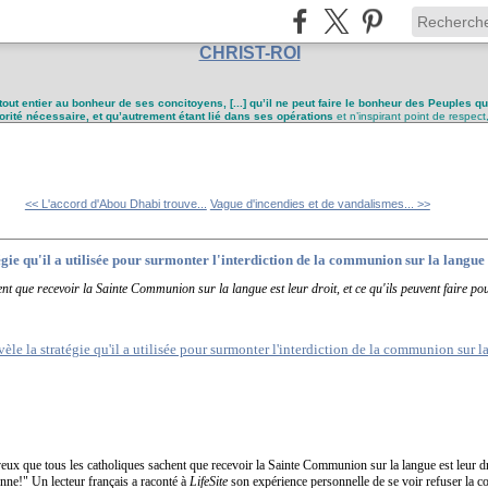
CHRIST-ROI
tout entier au bonheur de ses concitoyens, [...] qu’il ne peut faire le bonheur des Peuples q
utorité nécessaire, et qu’autrement étant lié dans ses opérations
et n’inspirant point de respect
<< L'accord d'Abou Dhabi trouve...
Vague d'incendies et de vandalismes... >>
égie qu'il a utilisée pour surmonter l'interdiction de la communion sur la langue
nt que recevoir la Sainte Communion sur la langue est leur droit, et ce qu'ils peuvent faire pou
veux que tous les catholiques sachent que recevoir la Sainte Communion sur la langue est leur droi
ionne!" Un lecteur français a raconté à
LifeSite
son expérience personnelle de se voir refuser la 