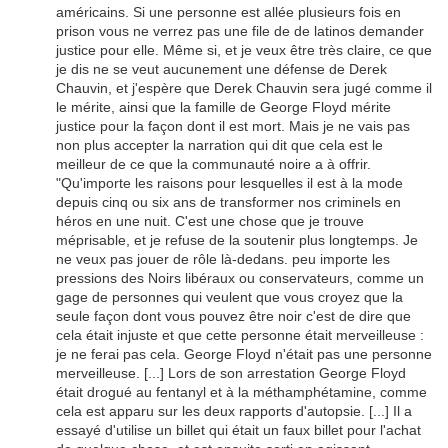
américains. Si une personne est allée plusieurs fois en
prison vous ne verrez pas une file de de latinos demander
justice pour elle. Même si, et je veux être très claire, ce que
je dis ne se veut aucunement une défense de Derek
Chauvin, et j'espère que Derek Chauvin sera jugé comme il
le mérite, ainsi que la famille de George Floyd mérite
justice pour la façon dont il est mort. Mais je ne vais pas
non plus accepter la narration qui dit que cela est le
meilleur de ce que la communauté noire a à offrir.
"Qu'importe les raisons pour lesquelles il est à la mode
depuis cinq ou six ans de transformer nos criminels en
héros en une nuit. C'est une chose que je trouve
méprisable, et je refuse de la soutenir plus longtemps. Je
ne veux pas jouer de rôle là-dedans. peu importe les
pressions des Noirs libéraux ou conservateurs, comme un
gage de personnes qui veulent que vous croyez que la
seule façon dont vous pouvez être noir c'est de dire que
cela était injuste et que cette personne était merveilleuse :
je ne ferai pas cela. George Floyd n'était pas une personne
merveilleuse. [...] Lors de son arrestation George Floyd
était drogué au fentanyl et à la méthamphétamine, comme
cela est apparu sur les deux rapports d'autopsie. [...] Il a
essayé d'utilise un billet qui était un faux billet pour l'achat