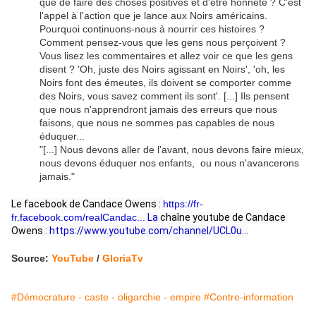
que de faire des choses positives et d'être honnête ? C'est
l'appel à l'action que je lance aux Noirs américains.
Pourquoi continuons-nous à nourrir ces histoires ?
Comment pensez-vous que les gens nous perçoivent ?
Vous lisez les commentaires et allez voir ce que les gens
disent ? 'Oh, juste des Noirs agissant en Noirs', 'oh, les
Noirs font des émeutes, ils doivent se comporter comme
des Noirs, vous savez comment ils sont'. [...] Ils pensent
que nous n'apprendront jamais des erreurs que nous
faisons, que nous ne sommes pas capables de nous
éduquer...
"[...] Nous devons aller de l'avant, nous devons faire mieux,
nous devons éduquer nos enfants, ou nous n'avancerons
jamais."
Le facebook de Candace Owens :
https://fr-
fr.facebook.com/realCandac...
 La 
chaîne youtube de Candace 
Owens :
https://www.youtube.com/channel/UCL0u...
Source:
YouTube
/
GloriaTv
#Démocrature - caste - oligarchie - empire
#Contre-information