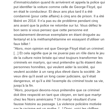
d'immatriculation quand ils arrivèrent et appela la police qui
put identifier la voiture comme celle de George Floyd, qui
en était le conducteur. Et deux ans plus tard il a été
condamné (pour cette affaire) à cinq ans de prison. Il a été
libéré en 2014. Il n'a pas eu de problème pendant cinq
ans avant que la police ne retombe sur lui. Vous défiez le
bon sens si vous pensez que cette personne est
soudainement devenue exemplaire en étant droguée au
fentanyl et à la méthamphétamine en essayant d'utiliser un
faux billet !
"Alors, mon opinion est que George Floyd était un criminel.
[...] Et cela signifie que je ne jouerai pas un rôle dans le jeu
de la culture noire brisée qui veut toujours transformer les
criminels en martyrs, qui veut prétendre qu'ils étaient des
personnes honnêtes, qui veulent aider la société, qui
veulent accéder à un rang plus élevé dans la société. Je
veux dire qu'il avait un long casier judiciaire, qu'il était
dangereux, et qu'il a été l'exemple du criminel toute sa vie,
jusqu'à la fin.
"Alors, pourquoi devons-nous prétendre que ce criminel
doit être respecté en tant que citoyen, en tant que martyr
chez les Noirs américains ? Un martyr résultant d'une
fausse histoire au passage. La violence policière motivée
par le racisme est un mythe. [...] Donc, voici les chiffres