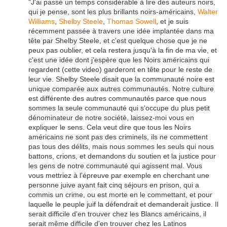
"J'ai passé un temps considérable à lire des auteurs noirs,
qui je pense, sont les plus brillants noirs-américains,
Walter
Williams
,
Shelby Steele
,
Thomas Sowell
, et je suis
récemment passée à travers une idée implantée dans ma
tête par Shelby Steele, et c'est quelque chose que je ne
peux pas oublier, et cela restera jusqu'à la fin de ma vie, et
c'est une idée dont j'espère que les Noirs américains qui
regardent (cette video) garderont en tête pour le reste de
leur vie. Shelby Steele disait que la communauté noire est
unique comparée aux autres communautés. Notre culture
est différente des autres communautés parce que nous
sommes la seule communauté qui s'occupe du plus petit
dénominateur de notre société, laissez-moi vous en
expliquer le sens. Cela veut dire que tous les Noirs
américains ne sont pas des criminels, ils ne commettent
pas tous des délits, mais nous sommes les seuls qui nous
battons, crions, et demandons du soutien et la justice pour
les gens de notre communauté qui agissent mal. Vous
vous mettriez à l'épreuve par exemple en cherchant une
personne juive ayant fait cinq séjours en prison, qui a
commis un crime, ou est morte en le commettant, et pour
laquelle le peuple juif la défendrait et demanderait justice. Il
serait difficile d'en trouver chez les Blancs américains, il
serait même difficile d'en trouver chez les Latinos