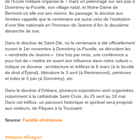
de l’École militaire organise le 7 mars un pèlerinage sur ses pas à
Domrémy-la-Pucelle, son village natal, et Notre-Dame de
Bermont où elle eut ses visions. Au passage, le diocèse aux
Armées rappelle que le centenaire est aussi celui de l’institution
d’une fête nationale en l’honneur de Jeanne d’Arc le deuxième
dimanche de mai.
Dans le diocèse de Saint-Dié, où le centenaire a été officiellement
ouvert le 1er novembre à Domrémy-la-Pucelle, se déroulent les
« vendredis de Jeanne ». Une fois par mois, une conférence a
pour but de « mettre en avant son influence dans notre culture »,
indique ce diocèse : architecture et édifices le 6 mars (à la faculté
de droit d’Épinal), littérature le 3 avril (à Remiremont), peintures
et toiles le 5 juin (à Domrémy), etc.
Dans le diocèse d’Orléans, plusieurs expositions sont organisées,
notamment à la cathédrale Saint-Croix, du 25 avril au 18 mai.
Dans cet édifice, un parcours historique et spirituel sera proposé
aux visiteurs, de Pâques à la Toussaint.
Source:
Famille chrétienne
#Histoire
#Religion