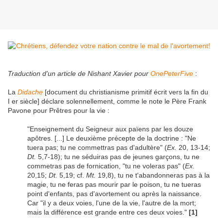
Traduction d'un article de Nishant Xavier pour
OnePeterFive
:
La
Didache
[document du christianisme primitif écrit vers la fin du
I er siècle] déclare solennellement, comme le note le Père Frank
Pavone pour Prêtres pour la vie :
"Enseignement du Seigneur aux païens par les douze
apôtres. [...] Le deuxième précepte de la doctrine : "Ne
tuera pas; tu ne commettras pas d'adultère" (
Ex.
20, 13-14;
Dt.
5,7-18); tu ne séduiras pas de jeunes garçons, tu ne
commetras pas de fornication, "tu ne voleras pas" (
Ex.
20,15;
Dt.
5,19; cf.
Mt.
19,8), tu ne t'abandonneras pas à la
magie, tu ne feras pas mourir par le poison, tu ne tueras
point d'enfants, pas d'avortement ou après la naissance.
Car "il y a deux voies, l'une de la vie, l'autre de la mort;
mais la différence est grande entre ces deux voies."
[1]