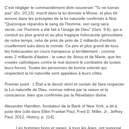
C'est négliger le commandement divin souverain "Tu ne tueras
pas" (
Ex
. 20,13), inscrit dans la loi donnée à Moïse, et plus tôt
encore dans les préceptes de la loi naturelle confirmés à Noé:
"Quiconque répandra le sang de l'homme, son sang sera
versé, car l'homme a été fait à l'image de Dieu" (
Gen
. 9,6), qui a
conduit au plus grand et au plus tragique holocauste génocidaire
de notre temps, celui de près de près de 2 milliards d'enfants
cruellement tués dans le monde. Ce pire et plus grand de tous
les holocaustes en cours transperce si terriblement - comme
avec 2 milliards d'épées - le cœur de Jésus et de Marie, que les
croisés catholiques contre le mal doivent le combattre de toutes
leurs forces. Toutes les personnes de bonne volonté qui
respectent la loi naturelle sont appelées à leurs côtés.
Premier point : L'État a le devoir strict et certain de faire respecter
la Loi naturelle de Dieu, connue même par la raison et la
conscience, bien que confirmée par la Révélation divine.
Alexander Hamilton, fondateur de la Bank of New York, a dit à
juste titre (cité dans Ellen Frankel Paul, Fred D. Miller, Jr., Jeffrey
Paul, 2012, History, p. 114]:
Les hommes bons et sages, à tous les âges, ont supposé