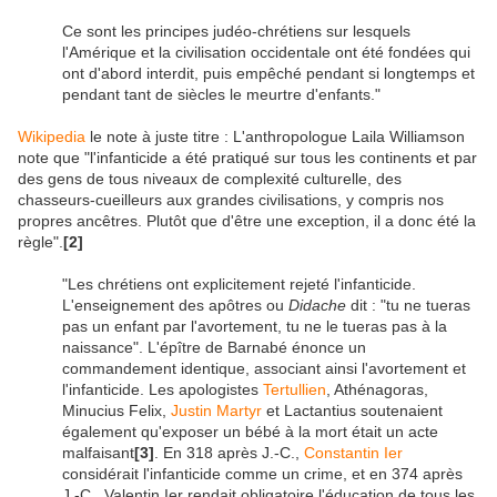
Ce sont les principes judéo-chrétiens sur lesquels
l'Amérique et la civilisation occidentale ont été fondées qui
ont d'abord interdit, puis empêché pendant si longtemps et
pendant tant de siècles le meurtre d'enfants."
Wikipedia
le note à juste titre : L'anthropologue Laila Williamson
note que "l'infanticide a été pratiqué sur tous les continents et par
des gens de tous niveaux de complexité culturelle, des
chasseurs-cueilleurs aux grandes civilisations, y compris nos
propres ancêtres. Plutôt que d'être une exception, il a donc été la
règle".
[2]
"Les chrétiens ont explicitement rejeté l'infanticide.
L'enseignement des apôtres ou
Didache
dit : "tu ne tueras
pas un enfant par l'avortement, tu ne le tueras pas à la
naissance". L'épître de Barnabé énonce un
commandement identique, associant ainsi l'avortement et
l'infanticide. Les apologistes
Tertullien
, Athénagoras,
Minucius Felix,
Justin Martyr
et Lactantius soutenaient
également qu'exposer un bébé à la mort était un acte
malfaisant
[3]
. En 318 après J.-C.,
Constantin Ier
considérait l'infanticide comme un crime, et en 374 après
J.-C., Valentin Ier rendait obligatoire l'éducation de tous les