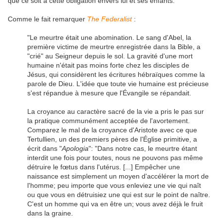
que ce soit à cette obligation envers lui et ses enfants.
Comme le fait remarquer
The Federalist
:
"Le meurtre était une abomination. Le sang d'Abel, la
première victime de meurtre enregistrée dans la Bible, a
"crié" au Seigneur depuis le sol. La gravité d'une mort
humaine n'était pas moins forte chez les disciples de
Jésus, qui considèrent les écritures hébraïques comme la
parole de Dieu. L'idée que toute vie humaine est précieuse
s'est répandue à mesure que l'Évangile se répandait.
La croyance au caractère sacré de la vie a pris le pas sur
la pratique communément acceptée de l'avortement.
Comparez le mal de la croyance d'Aristote avec ce que
Tertullien, un des premiers pères de l'Église primitive, a
écrit dans "
Apologia
": "Dans notre cas, le meurtre étant
interdit une fois pour toutes, nous ne pouvons pas même
détruire le fœtus dans l'utérus. [...] Empêcher une
naissance est simplement un moyen d'accélérer la mort de
l'homme; peu importe que vous enleviez une vie qui naît
ou que vous en détruisiez une qui est sur le point de naître.
C'est un homme qui va en être un; vous avez déjà le fruit
dans la graine.