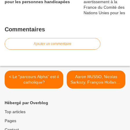
pour les personnes handicapées
Commentaires
Ajouter un commentaire
< Le "parcours Alpha" est-il
Aaron RUSSO, Nicolas
catholique?
Sarkozy, François Hollande,
Emmanuel Macron,
révélations CHOC sur le
projet du NOUVEL ORDRE
Hébergé par Overblog
MONDIAL >
Top articles
Pages
Contact