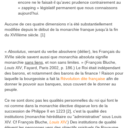
encore ne le faisait-il qu’avec prudence contrairement au
« zapping » législatif permanent que nous connaissons
aujourd’hui.
Aucune de ces quatre dimensions n’a été substantiellement
modifiée depuis le début de la monarchie franque jusqu’à la fin
du XVIIIème siècle. [1]
«
Absolutus
, venant du verbe absolvere (délier), les Français du
XVIIe siècle savent aussi que
monarchia absoluta
signifie
monarchie
sans liens
, et non sans limites. » (François Bluche,
Louis XIV
, Fayard, Paris 2002, p. 186.) Le Roi était indépendant
des barons, et notamment des barons de la finance ! Raison pour
laquelle la bourgeoisie a fait la
Révolution dite française
afin de
donner le pouvoir aux banques, sous couvert de le donner au
peuple.
Ce ne sont donc pas les qualités personnelles du roi qui font le
roi comme dans la monarchie élective disparue lors de la
succession de Philippe II en 1223 [2], c'est la qualité des
institutions (monarchie héréditaire ou "administrative" sous Louis
XIV. Cf François Bluche,
Louis XIV
.
) Des institutions de qualité
élèvent les personnes vers des objectifs spirituels (le Royaume