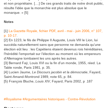
et non propriétaire. [....] De ces grands traits de notre droit public,
résulte l'idée que la monarchie est plus absolue que le
monarque. » [5]
Notes
[1]
La Gazette Royale, fichier PDF, avril - mai - juin 2006, n° 107,
p. 10-17
.
[2] En 1223, le fils de Philippe II Auguste, Louis VIII le Lion, lui
succéda naturellement sans que personne ne demanda qu'une
élection eût lieu : les Capétiens étaient devenus rois héréditaires,
l'hérédité l'emportait sur l'élection au moment où les empereurs
d'Allemagne tombaient les uns après les autres.
[3] Bernard Faÿ, Louis XVI ou la fin d'un monde, 1955, réed. La
Table ronde, Paris 1981, p. 35.
[4] Lucien Jaume,
Le Discours jacobin et la démocratie
, Fayard,
Saint-Amand-Montrond 1989, note 65, p. 84.
[5) François Bluche,
Louis XIV
, Fayard, Paris 2002, p .187
#Royalisme
#Argumentaires historiques - Contre-Révolution