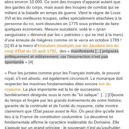
alors environ 10.000. Ce sont des troupes d’apparat autant que
des gardes du corps, mais aussi des troupes de combat qui se
mêlent à la bataille en temps de guerre. Vient le règne de Louis
XVI et les meilleures troupes, celles spécialement attachées à la
personne du roi, sont dissoutes en 1775 sous prétexte de faire
quelques économies. Mesure suicidaire, voilà le «
tyran
sanguinaire
» dénoncé par les « patriotes » qui se met à la merci
d’une émeute de mégères comme on le verra en octobre 1789 !
[1] Et à la merci d'
émeutiers soudoyés par les Jacobins lors du
coup d'État du 10 août 1792
, des «
manifestants [...] préparés
politiquement et militairement, car l'insurrection n'est pas
spontanée
» [4]
« Pour les juristes comme pour les Français instruits, le pouvoir
royal, s'il est
absolu
, est également circonscrit. Le monarque doit
respecter les maximes fondamentales dites encore
lois du
royaume
. La plus importante est la loi de succession,
familièrement désignée sous le nom de "loi salique". [...] [O]euvre
du temps et forgée par les grands évènements de notre histoire,
garante de la continuité et de l'unité du royaume, cette montre
clairement que
l'État passe avant le Roi
. On peut dire qu'elle tient
lieu à la France de constitution coutumière. La deuxième loi
fondamentale affirme le caractère inaliénable du Domaine. Elle
s'appuie sur un grand principe :
le souverain n'est qu'usufruitier
,