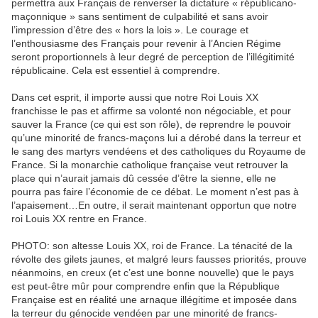
permettra aux Français de renverser la dictature « républicano-
maçonnique » sans sentiment de culpabilité et sans avoir
l’impression d’être des « hors la lois ». Le courage et
l’enthousiasme des Français pour revenir à l’Ancien Régime
seront proportionnels à leur degré de perception de l’illégitimité
républicaine. Cela est essentiel à comprendre.
Dans cet esprit, il importe aussi que notre Roi Louis XX
franchisse le pas et affirme sa volonté non négociable, et pour
sauver la France (ce qui est son rôle), de reprendre le pouvoir
qu’une minorité de francs-maçons lui a dérobé dans la terreur et
le sang des martyrs vendéens et des catholiques du Royaume de
France. Si la monarchie catholique française veut retrouver la
place qui n’aurait jamais dû cessée d’être la sienne, elle ne
pourra pas faire l’économie de ce débat. Le moment n’est pas à
l’apaisement…En outre, il serait maintenant opportun que notre
roi Louis XX rentre en France.
PHOTO: son altesse Louis XX, roi de France. La ténacité de la
révolte des gilets jaunes, et malgré leurs fausses priorités, prouve
néanmoins, en creux (et c’est une bonne nouvelle) que le pays
est peut-être mûr pour comprendre enfin que la République
Française est en réalité une arnaque illégitime et imposée dans
la terreur du génocide vendéen par une minorité de francs-