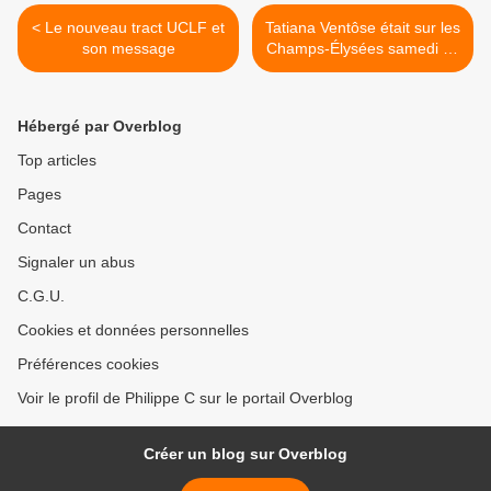
< Le nouveau tract UCLF et
Tatiana Ventôse était sur les
son message
Champs-Élysées samedi 24
novembre : "un chaos
organisé" >
Hébergé par Overblog
Top articles
Pages
Contact
Signaler un abus
C.G.U.
Cookies et données personnelles
Préférences cookies
Voir le profil de Philippe C sur le portail Overblog
Créer un blog sur Overblog