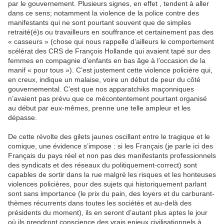
par le gouvernement. Plusieurs signes, en effet , tendent à aller
dans ce sens; notamment la violence de la police contre des
manifestants qui ne sont pourtant souvent que de simples
retraité(é)s ou travailleurs en souffrance et certainement pas des
« casseurs » (chose qui nous rappelle d’ailleurs le comportement
scélérat des CRS de François Hollande qui avaient tapé sur des
femmes en compagnie d’enfants en bas âge à l’occasion de la
manif « pour tous »). C’est justement cette violence policière qui,
en creux, indique un malaise, voire un début de peur du côté
gouvernemental. C’est que nos apparatchiks maçonniques
n’avaient pas prévu que ce mécontentement pourtant organisé
au début par eux-mêmes, prenne une telle ampleur et les
dépasse.
De cette révolte des gilets jaunes oscillant entre le tragique et le
comique, une évidence s’impose : si les Français (je parle ici des
Français du pays réel et non pas des manifestants professionnels
des syndicats et des réseaux du politiquement-correct) sont
capables de sortir dans la rue malgré les risques et les honteuses
violences policières, pour des sujets qui historiquement parlant
sont sans importance (le prix du pain, des loyers et du carburant-
thèmes récurrents dans toutes les sociétés et au-delà des
présidents du moment), ils en seront d’autant plus aptes le jour
où ils prendront conscience des vrais enjeux civilisationnels à