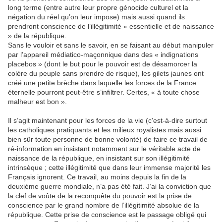
long terme (entre autre leur propre génocide culturel et la
négation du réel qu’on leur impose) mais aussi quand ils
prendront conscience de l’illégitimité « essentielle et de naissance
» de la république.
Sans le vouloir et sans le savoir, en se faisant au début manipuler
par l’appareil médiatico-maçonnique dans des « indignations
placebos » (dont le but pour le pouvoir est de désamorcer la
colère du peuple sans prendre de risque), les gilets jaunes ont
créé une petite brèche dans laquelle les forces de la France
éternelle pourront peut-être s’infiltrer. Certes, « à toute chose
malheur est bon ».
Il s’agit maintenant pour les forces de la vie (c'est-à-dire surtout
les catholiques pratiquants et les milieux royalistes mais aussi
bien sûr toute personne de bonne volonté) de faire ce travail de
ré-information en insistant notamment sur le véritable acte de
naissance de la république, en insistant sur son illégitimité
intrinsèque ; cette illégitimité que dans leur immense majorité les
Français ignorent. Ce travail, au moins depuis la fin de la
deuxième guerre mondiale, n’a pas été fait. J’ai la conviction que
la clef de voûte de la reconquête du pouvoir est la prise de
conscience par le grand nombre de l’illégitimité absolue de la
république. Cette prise de conscience est le passage obligé qui