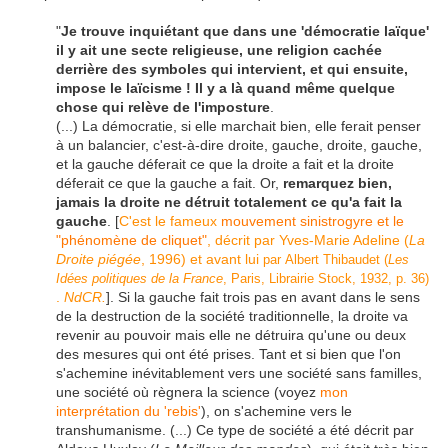
"
Je trouve inquiétant que dans une 'démocratie laïque'
il y ait une secte religieuse, une religion cachée
derrière des symboles qui intervient, et qui ensuite,
impose le laïcisme ! Il y a là quand même quelque
chose qui relève de l'imposture
.
(...) La démocratie, si elle marchait bien, elle ferait penser
à un balancier, c'est-à-dire droite, gauche, droite, gauche,
et la gauche déferait ce que la droite a fait et la droite
déferait ce que la gauche a fait. Or,
remarquez bien,
jamais la droite ne détruit totalement ce qu'a fait la
gauche
. [
C'est le fameux
mouvement sinistrogyre et le
"phénomène de cliquet"
, décrit par Yves-Marie Adeline (
La
Droite piégée
, 1996) et avant lui
par
Albert Thibaudet
(
Les
Idées politiques de la France
, Paris, Librairie Stock, 1932, p. 36)
.
NdCR.
]. Si la gauche fait trois pas en avant dans le sens
de la destruction de la société traditionnelle, la droite va
revenir au pouvoir mais elle ne détruira qu'une ou deux
des mesures qui ont été prises. Tant et si bien que l'on
s'achemine inévitablement vers une société sans familles,
une société où règnera la science (voyez
mon
interprétation du 'rebis'
), on s'achemine vers le
transhumanisme. (...) Ce type de société a été décrit par