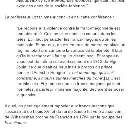
Aldous Huxley (
Le Meilleur des mondes
), qui était très bien
avec des gens de la société fabienne."
Le professeur Lozac'hmeur conclut ainsi cette conférence :
"Le recours à la violence contre la franc-maçonnerie est
une absurdité. Cela se situe dans les coeurs, dans les
têtes. Et il faut persuader les francs-maçons qu'on les
manipule. Et par eux, on est en train de mettre en place un
régime totalitaire sur toute la surface de la planète. Il faut
qu'ils le sachent et il faut qu'ils disent '
non
'. Et rappelez-
vous tout de même cet avertissement de 1912 de Mgr
Jouin, ce que disait ce haut initié à propos du prince
héritier d'Autriche-Hongrie :
'c'est dommage qu'il soit
condamné, il mourra sur les marches du trône
'.
[1]
C'est
terrible cela. Et je pense que les francs-maçons qui sont
honnêtes, dans leur immense majorité, devraient se poser
la question."
A quoi, on peut également rappeler aux francs-maçons que
l'assassinat de Louis XVI et du roi de Suède fut voté au convent
de Wilhelmsbad proche de Francfort en 1784 par le groupe des
Eclectiques
.