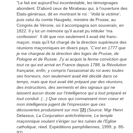
"Le fait est aujourd'hui incontestable, les témoignages
abondent. D'abord ceux de Mirabeau qui, à l'ouverture des
Etats-généraux, dit en montrant le roi : '
Voilà la victime
';
puis celui du comte Haugwitz, ministre de Prusse, au
Congrès de Vérone, où il accompagna son souverain, en
1822. Il y lut un mémoire qu'il aurait pu intituler 'ma
confession'. Il dit que non seulement il avait été franc-
maçon, mais qu'il fut chargé de la direction supérieure des
réunions maçonniques en divers pays. '
C'est en 1777 que
je me chargeai de la direction des loges de Prusse, de
Pologne et de Russie. J'y ai acquis la ferme conviction que
tout ce qui est arrivé en France depuis 1788, la Révolution
française, enfin, y compris l'assassinat du roi avec toutes
ses horreurs, non seulement avait été décidé dans ce
temps, mais que tout avait été préparé par des réunions,
des instructions, des serments et des signaux qui ne
laissent aucun doute sur l'intelligence qui a tout préparé et
tout conduit. (...) Que ceux qui connaissent mon coeur et
mon intelligence jugent de l'impression que ces
découvertes produisirent sur moi
.'
[2]
(Source: Mgr Henri
Delassus,
La Conjuration antichrétienne, Le temple
maçonnique voulant s'ériger sur les ruines de l'Eglise
catholique
, réed. Expéditions pamphiliennes, 1999, p. 85-
92).