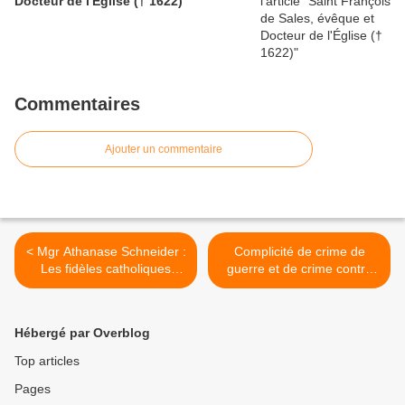
Docteur de l'Église († 1622)
Commentaires
Ajouter un commentaire
< Mgr Athanase Schneider :
Complicité de crime de
Les fidèles catholiques
guerre et de crime contre
doivent témoigner aux
l'humanité ? Une Ong
catholiques hérétiques,
réclame l'audition de
même si cela signifie le
Laurent Fabius >
Hébergé par Overblog
martyre
Top articles
Pages