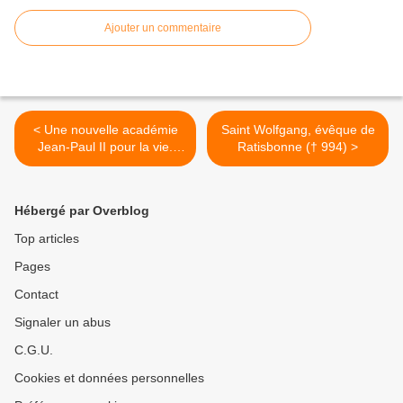
Ajouter un commentaire
< Une nouvelle académie
Saint Wolfgang, évêque de
Jean-Paul II pour la vie.
Ratisbonne († 994) >
Défendre la vie et ​​la famille,
mais sérieusement
Hébergé par Overblog
Top articles
Pages
Contact
Signaler un abus
C.G.U.
Cookies et données personnelles