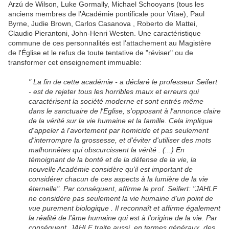
Arzú de Wilson, Luke Gormally, Michael Schooyans (tous les
anciens membres de l'Académie pontificale pour Vitae), Paul
Byrne, Judie Brown, Carlos Casanova , Roberto de Mattei,
Claudio Pierantoni, John-Henri Westen. Une caractéristique
commune de ces personnalités est l'attachement au Magistère
de l'Église et le refus de toute tentative de "réviser" ou de
transformer cet enseignement immuable:
" La fin de cette académie - a déclaré le professeur Seifert
- est de rejeter tous les horribles maux et erreurs qui
caractérisent la société moderne et sont entrés même
dans le sanctuaire de l'Eglise, s'opposant à l'annonce claire
de la vérité sur la vie humaine et la famille. Cela implique
d'appeler à l'avortement par homicide et pas seulement
d'interrompre la grossesse, et d'éviter d'utiliser des mots
malhonnêtes qui obscurcissent la vérité . (...) En
témoignant de la bonté et de la défense de la vie, la
nouvelle Académie considère qu'il est important de
considérer chacun de ces aspects à la lumière de la vie
éternelle". Par conséquent, affirme le prof. Seifert: "JAHLF
ne considère pas seulement la vie humaine d'un point de
vue purement biologique . Il reconnaît et affirme également
la réalité de l'âme humaine qui est à l'origine de la vie. Par
conséquent, JAHLF traite aussi, en termes généraux, des