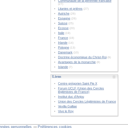
Communauté de la pérennité française
(27)
Litanies et prières
(27)
Autriche
(26)
Espagne
(26)
Suisse
(25)
Ecosse
(20)
Italie
(19)
France
(18)
Irlande
(14)
Pologne
(13)
Danemark
(10)
Doctrine économique du Christ-Roi
(9)
Avantages de la monarchie
(8)
Islande
(7)
Liens
Centre grégorien Saint Pie X
Forum UCLF (Union des Cercles
légitimistes de France)
Institut duc d'Anjou
Union des Cercles Légitimistes de France
Vexilla Galliae
Vive le Roy
nnées personnelles
Préférences cookies