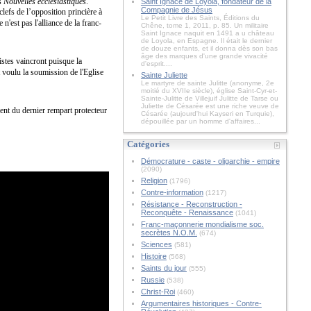
es
Nouvelles ecclésiastiques
.
Saint Ignace de Loyola, fondateur de la
Compagnie de Jésus
clefs de l’opposition princière à
Le Petit Livre des Saints, Éditions du
ce n'est pas l'alliance de la franc-
Chêne, tome 1, 2011, p. 85. Un militaire
Saint Ignace naquit en 1491 a u château
de Loyola, en Espagne. Il était le dernier
de douze enfants, et il donna dès son bas
âge des marques d'une grande vivacité
istes vaincront puisque la
d'esprit....
t voulu la soumission de l'Eglise
Sainte Juliette
Le martyre de sainte Julitte (anonyme, 2e
moitié du XVIIe siècle), église Saint-Cyr-et-
Sainte-Julitte de Villejuif Julitte de Tarse ou
Juliette de Césarée est une riche veuve de
ement du dernier rempart protecteur
Césarée (aujourd'hui Kayseri en Turquie),
dépouillée par un homme d'affaires...
Catégories
Démocrature - caste - oligarchie - empire
(2090)
Religion
(1796)
Contre-information
(1217)
Résistance - Reconstruction -
Reconquête - Renaissance
(1041)
Franc-maçonnerie mondialisme soc.
secrètes N.O.M.
(674)
Sciences
(581)
Histoire
(568)
Saints du jour
(555)
Russie
(538)
Christ-Roi
(460)
Argumentaires historiques - Contre-