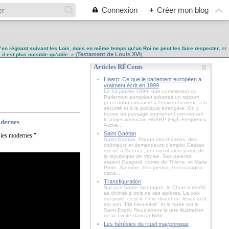
Connexion
+
Créer mon blog
u’en régnant suivant les Lois
,
mais en même temps qu’un Roi ne peut les faire respecter
, et
Testament de Louis XVI
,
il est plus nuisible qu’utile
. » (
)
Articles RÉCents
Haarp: Ce que le parlement européen a
vraiment écrit en 1999
Le 14 janvier 1999, une commission du
Parlement européen adoptait un rapport
peu connu consacré à l'environnement, à la
sécurité et à la politique étrangère. On y
trouve un passage surprenant concernant
le projet américain HAARP (High Frequency
odernes
Active...
Saint Gaétan
ésies modernes."
Saint Gaétan, Patron des théatins, des
chômeurs et demandeurs d'emploi Gaétan
est né à Vicence, qui faisait alors partie de
la république de Venise. Ses parents
étaient Gaspard, comte de Thiène, et Maria
Porto. Sa mère, très pieuse, l'encouragea
dans...
Transfiguration
Sur une haute montagne, le Christ a révélé
sa divinité à trois de ses apôtres. La voix
qui parle, c'est le Père disant de Jésus qu'il
est son "Fils bien-aimé" et la nuée est le
Saint-Esprit. Nous avons là une illustration
de la Trinité dans la Bible....
Les hérésies du rituel maçonnique