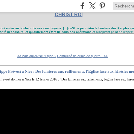
CHRIST-ROI
tout entier au bonheur de ses concitoyens, [...] qu’il ne peut faire le bonheur des Peuples q
utorité nécessaire, et qu’autrement étant lié dans ses opérations
et n’inspirant point de respect
<< Mais qui divise l'Eglise ?
Complicité de crime de guerre... >>
ppe Prévost à Nice : Des lumières aux ralliements, l'Eglise face aux hérésies m
révost donnée à Nice le 12 février 2016 : "Des lumières aux ralliements, l'église face aux hér