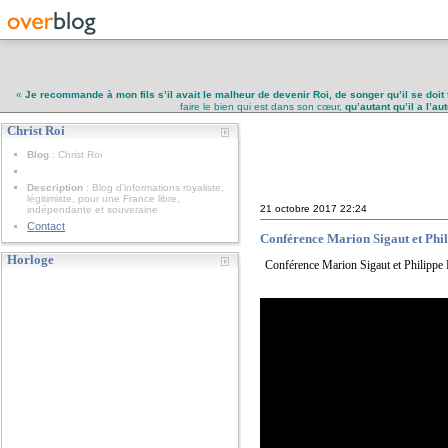
«
Je recommande à mon fils s’il avait le malheur de devenir Roi, de songer qu’il se doit 
faire le bien qui est dans son cœur,
qu’autant qu’il a l’a
Christ Roi
Christ Roi
Blog
: Christ Roi
Description
: Blog d'informations royaliste,
légitimiste, pour une France libre,
21 octobre 2017
22:24
indépendante et souveraine
Contact
Conférence Marion Sigaut et Phili
Horloge
Conférence Marion Sigaut et Philippe P