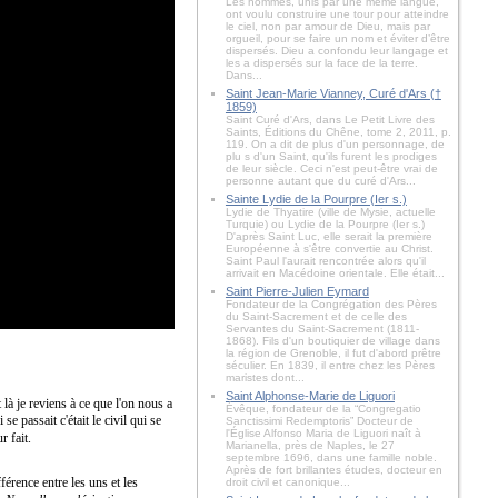
Les hommes, unis par une même langue,
ont voulu construire une tour pour atteindre
le ciel, non par amour de Dieu, mais par
orgueil, pour se faire un nom et éviter d’être
dispersés. Dieu a confondu leur langage et
les a dispersés sur la face de la terre.
Dans...
Saint Jean-Marie Vianney, Curé d'Ars (†
1859)
Saint Curé d'Ars, dans Le Petit Livre des
Saints, Éditions du Chêne, tome 2, 2011, p.
119. On a dit de plus d'un personnage, de
plu s d'un Saint, qu'ils furent les prodiges
de leur siècle. Ceci n'est peut-être vrai de
personne autant que du curé d'Ars...
Sainte Lydie de la Pourpre (Ier s.)
Lydie de Thyatire (ville de Mysie, actuelle
Turquie) ou Lydie de la Pourpre (Ier s.)
D'après Saint Luc, elle serait la première
Européenne à s'être convertie au Christ.
Saint Paul l'aurait rencontrée alors qu'il
arrivait en Macédoine orientale. Elle était...
Saint Pierre-Julien Eymard
Fondateur de la Congrégation des Pères
du Saint-Sacrement et de celle des
Servantes du Saint-Sacrement (1811-
1868). Fils d'un boutiquier de village dans
la région de Grenoble, il fut d'abord prêtre
séculier. En 1839, il entre chez les Pères
maristes dont...
Saint Alphonse-Marie de Liguori
t là je reviens à ce que l'on nous a
Évêque, fondateur de la “Congregatio
i se passait c'était le civil qui se
Sanctissimi Redemptoris” Docteur de
l'Église Alfonso Maria de Liguori naît à
r fait.
Marianella, près de Naples, le 27
septembre 1696, dans une famille noble.
Après de fort brillantes études, docteur en
férence entre les uns et les
droit civil et canonique...