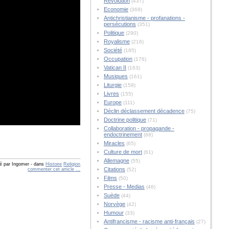
Révolution
(437)
Economie
(369)
Antichristianisme - profanations -
persécutions
(351)
Politique
(290)
Royalisme
(216)
Société
(185)
Occupation
(176)
Vatican II
(163)
Musiques
(161)
Liturgie
(159)
Livres
(155)
Europe
(111)
Déclin déclassement décadence
(75)
Doctrine politique
(71)
Collaboration - propagande -
endoctrinement
(68)
Miracles
(65)
Culture de mort
(61)
Allemagne
(55)
ié par Ingomer
-
dans
Histoire
Religion
Citations
commenter cet article
…
(52)
Films
(50)
Presse - Medias
(46)
Suède
(44)
Norvège
(42)
Humour
(33)
Antifrancisme - racisme anti-français
(27)