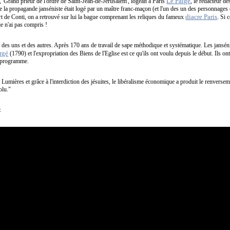
Le Paige
, 'Grand prieur de l'ordre de Saint-Jean-de-Jérusalem', logeait à Paris
, le rédacteur d
te la propagande janséniste était logé par un maître franc-maçon (et l'un des un des personnages 
diacre Paris
ort de Conti, on a retrouvé sur lui la bague comprenant les reliques du fameux
. Si 
e n'ai pas compris !
e des uns et des autres. Après 170 ans de travail de sape méthodique et systématique. Les jansén
rgé
(1790) et l'expropriation des Biens de l'Eglise est ce qu'ils ont voulu depuis le début. Ils on
 le programme.
 des Lumières et grâce à l'interdiction des jésuites, le libéralisme économique a produit le renvers
olu."
: