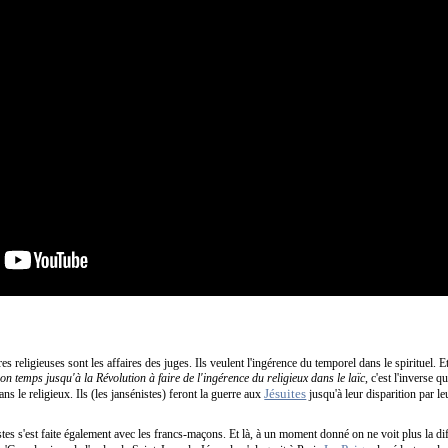
res religieuses sont les affaires des juges. Ils veulent l'ingérence du temporel dans le spirituel. E
on temps jusqu'à la Révolution à faire de l'ingérence du religieux dans le laïc
, c'est l'inverse qu
Jésuites
ans le religieux. Ils (les jansénistes) feront la guerre aux
jusqu'à leur disparition par leu
nistes s'est faite également avec les francs-maçons. Et là, à un moment donné on ne voit plus la dif