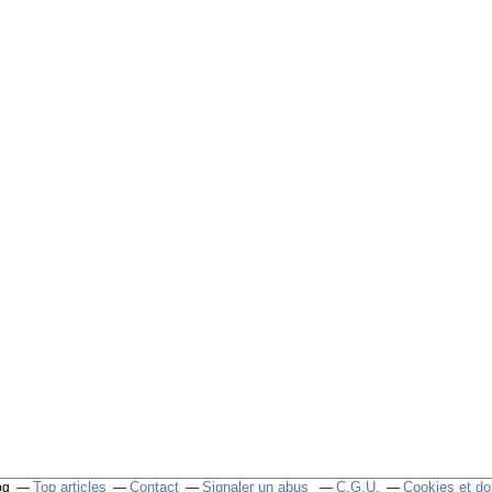
Top articles
Contact
Signaler un abus
C.G.U.
Cookies et do
og