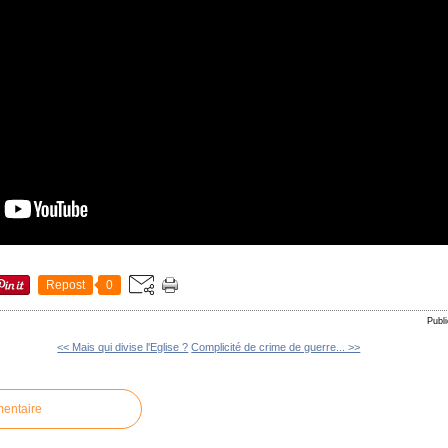
Repost
0
Publ
<< Mais qui divise l'Eglise ?
Complicité de crime de guerre... >>
mentaire