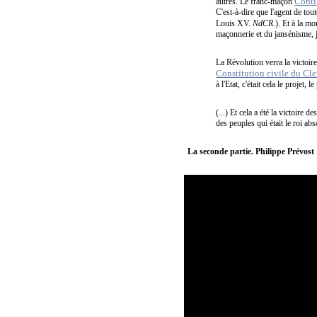
Conti
autres. Le franc-maçon
C'est-à-dire que l'agent de tou
Louis XV.
NdCR.
). Et à la m
maçonnerie et du jansénisme, j
La Révolution verra la victoir
Constitution civile du Cle
à l'Etat, c'était cela le projet,
(...) Et cela a été la victoire
des peuples qui était le roi abs
La seconde partie. Philippe Prévost