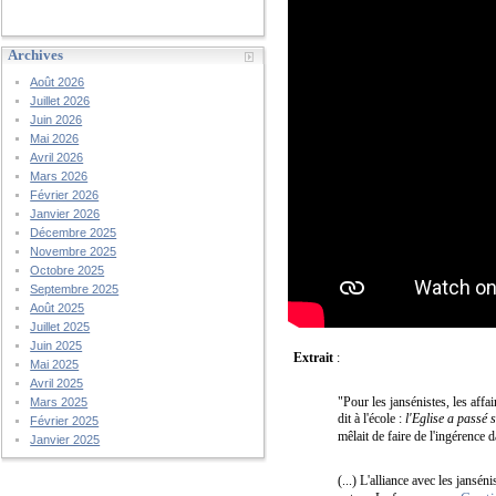
Archives
Août 2026
Juillet 2026
Juin 2026
Mai 2026
Avril 2026
Mars 2026
Février 2026
Janvier 2026
Décembre 2025
Novembre 2025
Octobre 2025
Septembre 2025
Août 2025
Juillet 2025
Juin 2025
Extrait
:
Mai 2025
Avril 2025
"Pour les jansénistes, les affai
Mars 2025
dit à l'école :
l'Eglise a passé s
Février 2025
mêlait de faire de l'ingérence d
Janvier 2025
(...) L'alliance avec les jansé