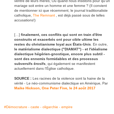
ventre de leurs mères; Ou quand nous insistons pour qu'un
mariage soit entre un homme et une femme ? (Il convient
de mentionner ici que récemment, le journal traditionaliste
catholique,
The Remnant
, est déjà passé sous de telles
accusations!)
[…]
finalement, ces conflits qui sont en train d'être
construits et exacerbés ont pour cible ultime les
restes du christianisme loyal aux États-Unis
. En outre,
le matérialisme dialectique ("DIAMAT") - et l'idéalisme
dialectique hégérien-gnostique, encore plus subtil -
sont des ennemis formidables et des processus
subversifs érosifs
, qui également se manifestent
actuellement dans l'Église catholique.
SOURCE :
Les racines de la violence sont la haine de la
vérité - Le néo-communisme dialectique en Amérique, Par
Maike Hickson, One Peter Five, le 24 août 2017
#Démocrature - caste - oligarchie - empire