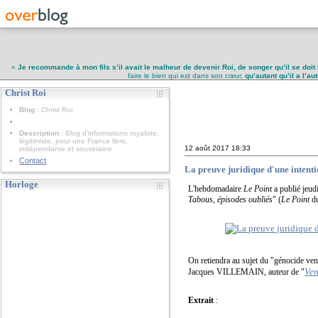
«
Je recommande à mon fils s’il avait le malheur de devenir Roi, de songer qu’il se doit 
faire le bien qui est dans son cœur,
qu’autant qu’il a l’a
Christ Roi
Christ Roi
Blog
: Christ Roi
Description
: Blog d'informations royaliste,
légitimiste, pour une France libre,
12 août 2017
18:33
indépendante et souveraine
Contact
La preuve juridique d'une inten
Horloge
L'hebdomadaire
Le Point
a publié jeud
Tabous, épisodes oubliés
" (
Le Point
du
On retiendra au sujet du "génocide vend
Ve
Jacques VILLEMAIN, auteur de "
Extrait
: