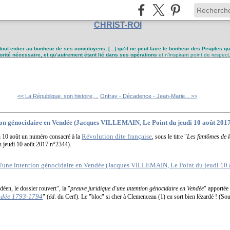
CHRIST-ROI
tout entier au bonheur de ses concitoyens, [...] qu’il ne peut faire le bonheur des Peuples q
utorité nécessaire, et qu’autrement étant lié dans ses opérations
et n’inspirant point de respect
<< La République, son histoire,...
Onfray - Décadence - Jean-Marie... >>
tion génocidaire en Vendée (Jacques VILLEMAIN, Le Point du jeudi 10 août 201
Révolution dite française
i 10 août un numéro consacré à la
, sous le titre "
Les fantômes de l
 jeudi 10 août 2017 n°2344).
éen, le dossier rouvert", la "
preuve juridique d'une intention génocidaire en Vendée
" apportée 
ndée 1793-1794
" (
éd
. du Cerf).
Le "bloc" si cher à Clemenceau (1) en sort bien lézardé ! (So