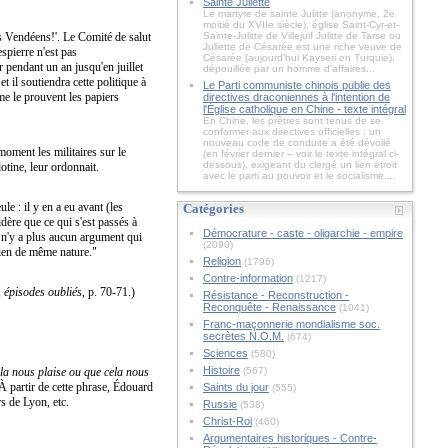
Sainte Juliette
Le martyre de sainte Julitte (anonyme, 2e
moitié du XVIIe siècle), église Saint-Cyr-et-
es Vendéens!'. Le Comité de salut
Sainte-Julitte de Villejuif Julitte de Tarse ou
Juliette de Césarée est une riche veuve de
spierre n'est pas
Césarée (aujourd'hui Kayseri en Turquie),
er pendant un an jusqu'en juillet
dépouillée par un homme d'affaires...
 il soutiendra cette politique à
Le Parti communiste chinois publie des
mme le prouvent les papiers
directives draconiennes à l'intention de
l'Église catholique en Chine - texte intégral
En Chine, les prêtres sont tenus de se
conformer aux directives officielles : un
nouveau code de conduite a été dévoilé
 moment les militaires sur le
(en février dernier – voir le texte intégral ci-
dessous), exigeant du clergé un lien étroit
lotine, leur ordonnait.
avec le parti au pouvoir et le socialisme....
ule : il y en a eu avant (les
Catégories
dère que ce qui s'est passés à
Démocrature - caste - oligarchie - empire
l n'y a plus aucun argument qui
(2090)
bien de même nature."
Religion
(1796)
Contre-information
(1217)
, épisodes oubliés
, p. 70-71.)
Résistance - Reconstruction -
Reconquête - Renaissance
(1041)
Franc-maçonnerie mondialisme soc.
secrètes N.O.M.
(674)
Sciences
(580)
Histoire
la nous plaise ou que cela nous
(567)
 À partir de cette phrase, Édouard
Saints du jour
(555)
s de Lyon, etc.
Russie
(538)
Christ-Roi
(460)
Argumentaires historiques - Contre-