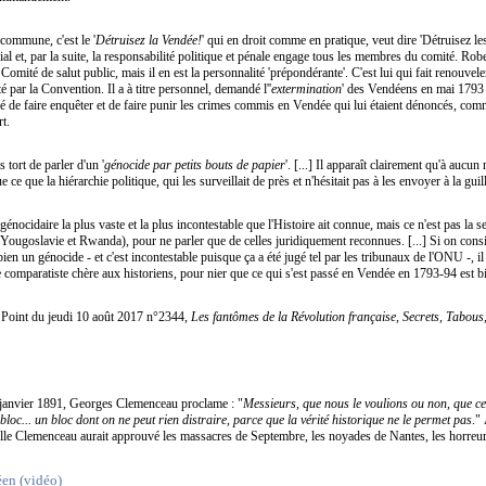
e commune, c'est le '
Détruisez la Vendée!
' qui en droit comme en pratique, veut dire 'Détruisez l
al et, par la suite, la responsabilité politique et pénale engage tous les membres du comité. Robe
 Comité de salut public, mais il en est la personnalité 'prépondérante'. C'est lui qui fait renouvel
 par la Convention. Il a à titre personnel, demandé l''
extermination
' des Vendéens en mai 1793 et
fusé de faire enquêter et de faire punir les crimes commis en Vendée qui lui étaient dénoncés, co
rt.
tort de parler d'un '
génocide par petits bouts de papier
'. [...] Il apparaît clairement qu'à aucun
ue ce que la hiérarchie politique, qui les surveillait de près et n'hésitait pas à les envoyer à la guil
 génocidaire la plus vaste et la plus incontestable que l'Histoire ait connue, mais ce n'est pas la se
ougoslavie et Rwanda), pour ne parler que de celles juridiquement reconnues. [...] Si on consi
en un génocide - et c'est incontestable puisque ça a été jugé tel par les tribunaux de l'ONU -, i
 comparatiste chère aux historiens, pour nier que ce qui s'est passé en Vendée en 1793-94 est 
Point du jeudi 10 août 2017 n°2344,
Les fantômes de la Révolution française, Secrets, Tabous
9 janvier 1891, Georges Clemenceau proclame : "
Messieurs, que nous le voulions ou non, que ce
bloc... un bloc dont on ne peut rien distraire, parce que la vérité historique ne le permet pas
."
lle Clemenceau aurait approuvé les massacres de Septembre, les noyades de Nantes, les horreur
éen (vidéo)