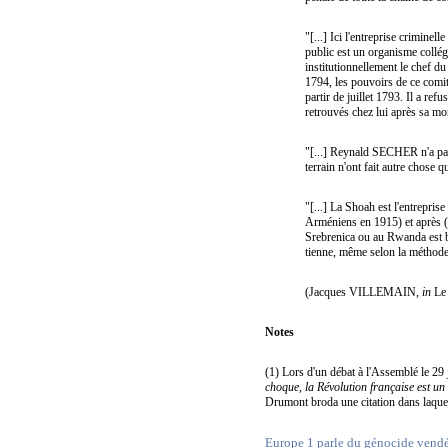
"[...] Ici l'entreprise criminell
public est un organisme collégi
institutionnellement le chef du
1794, les pouvoirs de ce comité
partir de juillet 1793. Il a re
retrouvés chez lui après sa mo
"[...] Reynald SECHER n'a pas 
terrain n'ont fait autre chose q
"[...] La Shoah est l'entreprise
Arméniens en 1915) et après (Y
Srebrenica ou au Rwanda est bi
tienne, même selon la méthode
(Jacques VILLEMAIN,
in
Le 
Notes
(1) Lors d'un débat à l'Assemblé le 2
choque, la Révolution française est un 
Drumont broda une citation dans laque
Europe 1 parle du génocide vend