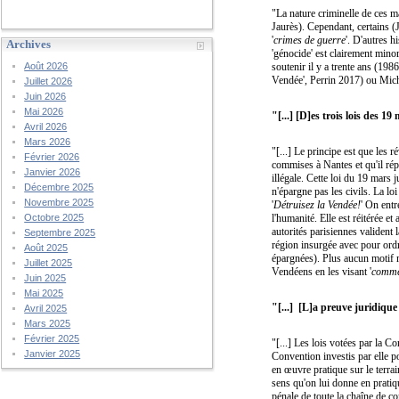
"La nature criminelle de ces 
Jaurès). Cependant, certains (
'
crimes de guerre
'. D'autres 
Archives
'génocide' est clairement mino
soutenir il y a trente ans (1
Août 2026
Vendée', Perrin 2017) ou Mic
Juillet 2026
Juin 2026
Mai 2026
"[...] [D]es trois lois des 1
Avril 2026
Mars 2026
"[...] Le principe est que les 
Février 2026
commises à Nantes et qu'il rép
Janvier 2026
illégale. Cette loi du 19 mars 
Décembre 2025
n'épargne pas les civils. La lo
Novembre 2025
'
Détruisez la Vendée!
' On entr
l'humanité. Elle est réitérée e
Octobre 2025
autorités parisiennes valident 
Septembre 2025
région insurgée avec pour ordre
Août 2025
épargnées). Plus aucun motif mi
Juillet 2025
Vendéens en les visant '
comme
Juin 2025
Mai 2025
"[...] [L]a preuve juridique
Avril 2025
Mars 2025
Février 2025
"[...] Les lois votées par la 
Janvier 2025
Convention investis par elle pou
en œuvre pratique sur le terrai
sens qu'on lui donne en pratiq
pénale de toute la chaîne de