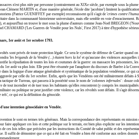
massacres n'est plus niée par personne (contrairement au XIXe siècle, par exemple sous la plu
Jean-Clément MARTIN et, d'une manière générale, l'école dite 'jacobine') limitent la qualificatio
historiens (Patrice GUENIFFEY par exemple) reconnaissent qu'il s'agit de '
crimes contre l'huma
ritaire dans la communauté historienne universitaire, mais elle semble en voie d'enracinement. 
986), et aujourd'hui on trouve le mot sous la plume d'auteurs comme Jean-Noël BREGEON ('Nouv
hel CHAMARD ('Les Guerres de Vendée pour les Nuls', First 2017) à titre d'hypothèse sérieus
9 mars, 1er août et 1er octobre 1793.
révoltés sont privés de toute protection légale. Ce sera le système de défense de Carrier quand on l
ondra '
les brigands de la Vendée (...) étaient hors la loi
' et qu'aucune des violences auxquelles il
justifie la répudiation de toutes les lois et coutumes de la guerre: on massacre les prisonniers, le
i du 1er août va plus loin. Elle peut être résumée par l'anaphore du discours de Barère à la Conve
e dans la logique d'une attaque généralisée et systématique de la population vendéenne, ce qui ca
t aggravée par celle du 1er octobre. Enfin, après que les Vendéens ont été militairement défaits 
la tactique de Turreau, qui passera à la postérité sous le nom de '
colonnes infernales
' : douze col
 de tout incendier et de tuer tous les habitants qu'elles rencontrent (y compris les municipalité
litaire ou politique ne peut justifier cette violence, car les révoltés sont défaits. Il s'agit désor
 tels
', ce qui est la définition du génocide.
 d'une intention génocidaire en Vendée.
Convention le sont en termes très généraux. Mais la correspondance des représentants en mission 
r faire appliquer ces lois et cette politique sur le terrain, est bien plus explicite sur les intentions
n de ces lois telles que précisées par les instructions du Comité de salut public et des représenta
ue. Il suffit de démontrer que ce qui a été fait en Vendée a bien été conforme aux ordres donnés
 commandement.