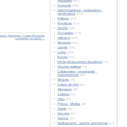
Révolution
(437)
Economie
(369)
Antichristianisme - profanations -
persécutions
(351)
Politique
(290)
Royalisme
(216)
Société
(185)
Occupation
(176)
aires historiques - Contre-Révolution
Vatican II
(163)
commenter cet article
…
Musiques
(161)
Liturgie
(159)
Livres
(155)
Europe
(111)
Déclin déclassement décadence
(75)
Doctrine politique
(71)
Collaboration - propagande -
endoctrinement
(68)
Miracles
(65)
Culture de mort
(61)
Allemagne
(55)
Citations
(52)
Films
(50)
Presse - Medias
(46)
Suède
(44)
Norvège
(42)
Humour
(33)
Antifrancisme - racisme anti-français
(27)