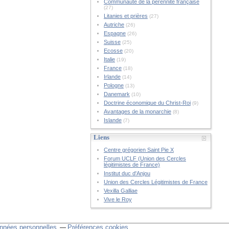
Communauté de la pérennité française
(27)
Litanies et prières
(27)
Autriche
(26)
Espagne
(26)
Suisse
(25)
Ecosse
(20)
Italie
(19)
France
(18)
Irlande
(14)
Pologne
(13)
Danemark
(10)
Doctrine économique du Christ-Roi
(9)
Avantages de la monarchie
(8)
Islande
(7)
Liens
Centre grégorien Saint Pie X
Forum UCLF (Union des Cercles
légitimistes de France)
Institut duc d'Anjou
Union des Cercles Légitimistes de France
Vexilla Galliae
Vive le Roy
nnées personnelles
Préférences cookies