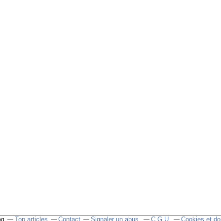
Top articles
Contact
Signaler un abus
C.G.U.
Cookies et do
og