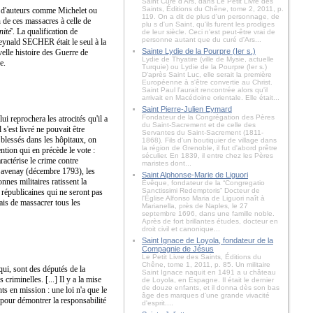
Saint Curé d'Ars, dans Le Petit Livre des
Saints, Éditions du Chêne, tome 2, 2011, p.
me d'auteurs comme Michelet ou
119. On a dit de plus d'un personnage, de
n de ces massacres à celle de
plu s d'un Saint, qu'ils furent les prodiges
nité
'. La qualification de
de leur siècle. Ceci n'est peut-être vrai de
personne autant que du curé d'Ars...
Reynald SECHER était le seul à la
Sainte Lydie de la Pourpre (Ier s.)
elle histoire des Guerre de
Lydie de Thyatire (ville de Mysie, actuelle
e.
Turquie) ou Lydie de la Pourpre (Ier s.)
D'après Saint Luc, elle serait la première
Européenne à s'être convertie au Christ.
Saint Paul l'aurait rencontrée alors qu'il
arrivait en Macédoine orientale. Elle était...
Saint Pierre-Julien Eymard
Fondateur de la Congrégation des Pères
ui reprochera les atrocités qu'il a
du Saint-Sacrement et de celle des
 s'est livré ne pouvait être
Servantes du Saint-Sacrement (1811-
s blessés dans les hôpitaux, on
1868). Fils d'un boutiquier de village dans
la région de Grenoble, il fut d'abord prêtre
ntion qui en précède le vote :
séculier. En 1839, il entre chez les Pères
ractérise le crime contre
maristes dont...
à Savenay (décembre 1793), les
Saint Alphonse-Marie de Liguori
onnes militaires ratissent la
Évêque, fondateur de la “Congregatio
Sanctissimi Redemptoris” Docteur de
s républicaines qui ne seront pas
l'Église Alfonso Maria de Liguori naît à
mais de massacrer tous les
Marianella, près de Naples, le 27
septembre 1696, dans une famille noble.
Après de fort brillantes études, docteur en
droit civil et canonique...
Saint Ignace de Loyola, fondateur de la
Compagnie de Jésus
Le Petit Livre des Saints, Éditions du
Chêne, tome 1, 2011, p. 85. Un militaire
qui, sont des députés de la
Saint Ignace naquit en 1491 a u château
 criminelles. [...] Il y a la mise
de Loyola, en Espagne. Il était le dernier
de douze enfants, et il donna dès son bas
nts en mission : une loi n'a que le
âge des marques d'une grande vivacité
 pour démontrer la responsabilité
d'esprit....