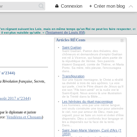
Connexion
+
Créer mon blog
u’en régnant suivant les Lois
,
mais en même temps qu’un Roi ne peut les faire respecter
, et
Testament de Louis XVI
,
il est plus nuisible qu’utile
. » (
)
Articles RÉCents
Saint Gaétan
Saint Gaétan, Patron des théatins, des
chômeurs et demandeurs d'emploi Gaétan
est né à Vicence, qui faisait alors partie de
la république de Venise. Ses parents
étaient Gaspard, comte de Thiène, et Maria
Porto. Sa mère, très pieuse, l'encouragea
dans...
7 n°2344)
Transfiguration
Sur une haute montagne, le Christ a révélé
a Révolution française, Secrets,
sa divinité à trois de ses apôtres. La voix
qui parle, c'est le Père disant de Jésus qu'il
est son "Fils bien-aimé" et la nuée est le
Saint-Esprit. Nous avons là une illustration
de la Trinité dans la Bible....
Les hérésies du rituel maçonnique
Les hommes, unis par une même langue,
ont voulu construire une tour pour atteindre
par le diplomate et juriste
le ciel, non par amour de Dieu, mais par
orgueil, pour se faire un nom et éviter d’être
Vendéens et Chouans
urce:
)
dispersés. Dieu a confondu leur langage et
les a dispersés sur la face de la terre.
Dans...
Saint Jean-Marie Vianney, Curé d'Ars (†
1859)