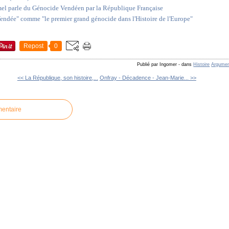
el parle du Génocide Vendéen par la République Française
Vendée" comme "le premier grand génocide dans l'Histoire de l'Europe"
Repost
0
Publié par Ingomer
-
dans
Histoire
Argument
<< La République, son histoire,...
Onfray - Décadence - Jean-Marie... >>
mentaire