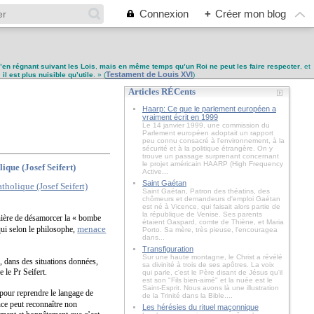
Connexion
+
Créer mon blog
u’en régnant suivant les Lois
,
mais en même temps qu’un Roi ne peut les faire respecter
, et
Testament de Louis XVI
,
il est plus nuisible qu’utile
. » (
)
Articles RÉCents
Haarp: Ce que le parlement européen a
vraiment écrit en 1999
Le 14 janvier 1999, une commission du
Parlement européen adoptait un rapport
peu connu consacré à l'environnement, à la
sécurité et à la politique étrangère. On y
trouve un passage surprenant concernant
le projet américain HAARP (High Frequency
que (Josef Seifert)
Active...
Saint Gaétan
Saint Gaétan, Patron des théatins, des
chômeurs et demandeurs d'emploi Gaétan
est né à Vicence, qui faisait alors partie de
la république de Venise. Ses parents
anière de désamorcer la « bombe
étaient Gaspard, comte de Thiène, et Maria
menace
qui selon le philosophe,
Porto. Sa mère, très pieuse, l'encouragea
dans...
Transfiguration
Sur une haute montagne, le Christ a révélé
, dans des situations données,
sa divinité à trois de ses apôtres. La voix
 le Pr Seifert.
qui parle, c'est le Père disant de Jésus qu'il
est son "Fils bien-aimé" et la nuée est le
Saint-Esprit. Nous avons là une illustration
 pour reprendre le langage de
de la Trinité dans la Bible....
nce peut reconnaître non
Les hérésies du rituel maçonnique