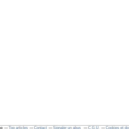
Top articles
Contact
Signaler un abus
C.G.U.
Cookies et do
og