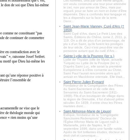
ement et honnêtement que c’est,
Les hommes, unis par une même langue,
ont voulu construire une tour pour atteindre
t le don de soi que Dieu lui-même
le ciel, non par amour de Dieu, mais par
orgueil, pour se faire un nom et éviter d’être
dispersés. Dieu a confondu leur langage et
les a dispersés sur la face de la terre.
Dans...
Saint Jean-Marie Vianney, Curé d'Ars (†
1859)
ave comme ne constituant “pas
Saint Curé d'Ars, dans Le Petit Livre des
Saints, Éditions du Chêne, tome 2, 2011, p.
ande de continuer de commettre
119. On a dit de plus d'un personnage, de
plu s d'un Saint, qu'ils furent les prodiges
de leur siècle. Ceci n'est peut-être vrai de
personne autant que du curé d'Ars...
ère en contradiction avec le
Sainte Lydie de la Pourpre (Ier s.)
ais” », raisonne Josef Seifert.
Lydie de Thyatire (ville de Mysie, actuelle
n au motif que Dieu lui-même les
Turquie) ou Lydie de la Pourpre (Ier s.)
D'après Saint Luc, elle serait la première
Européenne à s'être convertie au Christ.
Saint Paul l'aurait rencontrée alors qu'il
rant qu’une réponse positive à
arrivait en Macédoine orientale. Elle était...
truire l’ensemble de
Saint Pierre-Julien Eymard
Fondateur de la Congrégation des Pères
du Saint-Sacrement et de celle des
Servantes du Saint-Sacrement (1811-
1868). Fils d'un boutiquier de village dans
la région de Grenoble, il fut d'abord prêtre
séculier. En 1839, il entre chez les Pères
maristes dont...
sacramentelle ne vise que le
Saint Alphonse-Marie de Liguori
ère de théologie morale qui
Évêque, fondateur de la “Congregatio
uence « rien moins qu’une
Sanctissimi Redemptoris” Docteur de
l'Église Alfonso Maria de Liguori naît à
Marianella, près de Naples, le 27
septembre 1696, dans une famille noble.
Après de fort brillantes études, docteur en
droit civil et canonique...