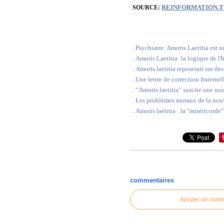
REINFORMATION.
SOURCE:
Psychiatre: Amoris Laetitia est u
.
Amoris Laetitia: la logique de l'
.
Amoris laetitia reposerait sur de
.
Une lettre de correction fraterne
.
“Amoris laetitia” suscite une nou
.
Les problèmes moraux de la nouvel
.
Amoris laetitia : la "miséricorde
.
commentaires
Ajouter un com