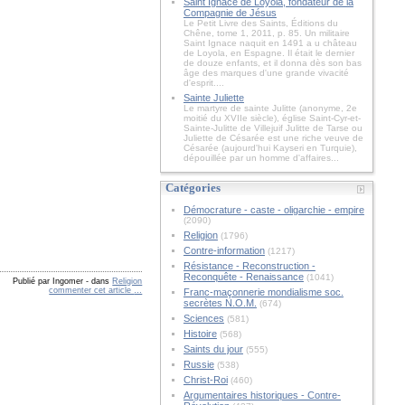
Saint Ignace de Loyola, fondateur de la
Compagnie de Jésus
Le Petit Livre des Saints, Éditions du
Chêne, tome 1, 2011, p. 85. Un militaire
Saint Ignace naquit en 1491 a u château
de Loyola, en Espagne. Il était le dernier
de douze enfants, et il donna dès son bas
âge des marques d'une grande vivacité
d'esprit....
Sainte Juliette
Le martyre de sainte Julitte (anonyme, 2e
moitié du XVIIe siècle), église Saint-Cyr-et-
Sainte-Julitte de Villejuif Julitte de Tarse ou
Juliette de Césarée est une riche veuve de
Césarée (aujourd'hui Kayseri en Turquie),
dépouillée par un homme d'affaires...
Catégories
Démocrature - caste - oligarchie - empire
(2090)
Religion
(1796)
Contre-information
(1217)
Résistance - Reconstruction -
Reconquête - Renaissance
(1041)
Publié par Ingomer
-
dans
Religion
commenter cet article
…
Franc-maçonnerie mondialisme soc.
secrètes N.O.M.
(674)
Sciences
(581)
Histoire
(568)
Saints du jour
(555)
Russie
(538)
Christ-Roi
(460)
Argumentaires historiques - Contre-