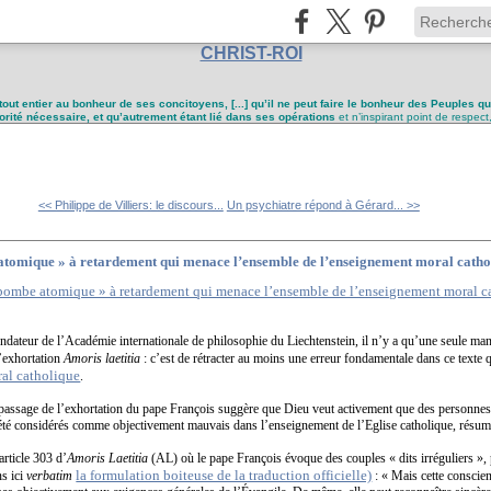
CHRIST-ROI
tout entier au bonheur de ses concitoyens, [...] qu’il ne peut faire le bonheur des Peuples q
utorité nécessaire, et qu’autrement étant lié dans ses opérations
et n’inspirant point de respect
<< Philippe de Villiers: le discours...
Un psychiatre répond à Gérard... >>
tomique » à retardement qui menace l’ensemble de l’enseignement moral catholi
 fondateur de l’Académie internationale de philosophie du Liechtenstein, il n’y a qu’une seule m
l’exhortation
Amoris laetitia
: c’est de rétracter au moins une erreur fondamentale dans ce texte 
al catholique
.
n passage de l’exhortation du pape François suggère que Dieu veut activement que des personnes
été considérés comme objectivement mauvais dans l’enseignement de l’Eglise catholique, résume
article 303 d’
Amoris Laetitia
(AL) où le pape François évoque des couples « dits irréguliers »,
la formulation boiteuse de la traduction officielle)
ns ici
verbatim
: « Mais cette conscie