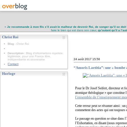
«
Je recommande à mon fils s’il avait le malheur de devenir Roi, de songer qu’il se doit 
faire le bien qui est dans son cœur,
qu’autant qu’il a l’a
Christ Roi
Christ Roi
Blog
: Christ Roi
Description
: Blog d'informations royaliste,
légitimiste, pour une France libre,
24 août 2017
15:56
indépendante et souveraine
Contact
“Amoris Laetitia”: une « bombe a
Horloge
Pour le Dr Josef Seifert, directeur et
atomique théologique » que constitue 
l’ensemble de l’enseignement mor
Cette erreur peut se résumer ainsi : u
commettent des actes qui ont toujours 
Le passage en question se situe dans l’
l’Exhortation, en disant (nous repreno