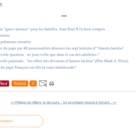
TV
***
ne "grave menace" pour les familles. Jean-Paul II l'a bien compris
hérésie
s prémisses erronées
lle du pape par 40 personnalités dénonce les sept hérésies d’"Amoris laetitia"
velle question : ne joue-t-elle que dans le cas des adultères ?
le pastorale : "les effets très diviseurs d'Amoris laetitia" (Père Mark A. Pilon)
" du pape François est-elle la vraie miséricorde?
Repost
0
<< Philippe de Villiers: le discours...
Un psychiatre répond à Gérard... >>
mentaire