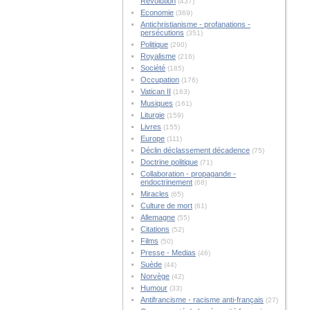
Révolution
(437)
Economie
(369)
Antichristianisme - profanations -
persécutions
(351)
Politique
(290)
Royalisme
(216)
Société
(185)
Occupation
(176)
Vatican II
(163)
Musiques
(161)
Liturgie
(159)
Livres
(155)
Europe
(111)
Déclin déclassement décadence
(75)
Doctrine politique
(71)
Collaboration - propagande -
endoctrinement
(68)
Miracles
(65)
Culture de mort
(61)
Allemagne
(55)
Citations
(52)
Films
(50)
Presse - Medias
(46)
Suède
(44)
Norvège
(42)
Humour
(33)
Antifrancisme - racisme anti-français
(27)