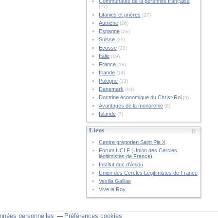
Communauté de la pérennité française
(27)
Litanies et prières
(27)
Autriche
(26)
Espagne
(26)
Suisse
(25)
Ecosse
(20)
Italie
(19)
France
(18)
Irlande
(14)
Pologne
(13)
Danemark
(10)
Doctrine économique du Christ-Roi
(9)
Avantages de la monarchie
(8)
Islande
(7)
Liens
Centre grégorien Saint Pie X
Forum UCLF (Union des Cercles
légitimistes de France)
Institut duc d'Anjou
Union des Cercles Légitimistes de France
Vexilla Galliae
Vive le Roy
nnées personnelles
Préférences cookies