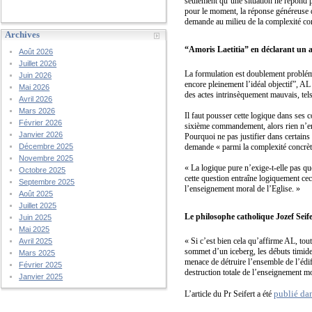
seulement qu’une situation ne répond p
pour le moment, la réponse généreuse q
demande au milieu de la complexité conc
Archives
“Amoris Laetitia” en déclarant un 
Août 2026
Juillet 2026
La formulation est doublement probléma
Juin 2026
encore pleinement l’idéal objectif”, 
Mai 2026
des actes intrinsèquement mauvais, tels
Avril 2026
Mars 2026
Il faut pousser cette logique dans ses 
Février 2026
sixième commandement, alors rien n’em
Janvier 2026
Pourquoi ne pas justifier dans certains 
demande « parmi la complexité concrète 
Décembre 2025
Novembre 2025
« La logique pure n’exige-t-elle pas q
Octobre 2025
cette question entraîne logiquement cec
Septembre 2025
l’enseignement moral de l’Eglise. »
Août 2025
Juillet 2025
Le philosophe catholique Jozef Seif
Juin 2025
Mai 2025
« Si c’est bien cela qu’affirme AL, tou
Avril 2025
sommet d’un iceberg, les débuts timide
Mars 2025
menace de détruire l’ensemble de l’éd
Février 2025
destruction totale de l’enseignement mor
Janvier 2025
publié da
L’article du Pr Seifert a été