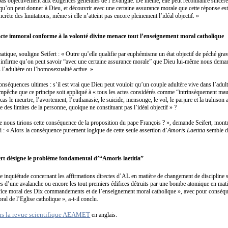
as objectivement aux exigences générales de l’Évangile. De même, elle peut reconnaître sincèr
u’on peut donner à Dieu, et découvrir avec une certaine assurance morale que cette réponse es
rète des limitations, même si elle n’atteint pas encore pleinement l’idéal objectif. »
acte immoral conforme à la volonté divine menace tout l’enseignement moral catholique
tique, souligne Seifert : « Outre qu’elle qualifie par euphémisme un état objectif de péché gr
AL infirme qu’on peut savoir “avec une certaine assurance morale” que Dieu lui-même nous dem
 l’adultère ou l’homosexualité active. »
conséquences ultimes : s’il est vrai que Dieu peut vouloir qu’un couple adultère vive dans l’adult
pêche que ce principe soit appliqué à « tous les actes considérés comme “intrinsèquement mauv
cas le meurtre, l’avortement, l’euthanasie, le suicide, mensonge, le vol, le parjure et la trahiso
des limites de la personne, quoique ne constituant pas l’idéal objectif » ?
ue nous tirions cette conséquence de la proposition du pape François ? », demande Seifert, mont
i : « Alors la conséquence purement logique de cette seule assertion d’
Amoris Laetitia
semble dé
ert désigne le problème fondamental d’“Amoris laetitia”
te inquiétude concernant les affirmations directes d’AL en matière de changement de discipline 
s d’une avalanche ou encore les tout premiers édifices détruits par une bombe atomique en mati
ifice moral des Dix commandements et de l’enseignement moral catholique », avec pour conséq
al de l’Eglise catholique », a-t-il conclu.
ns la revue scientifique AEAMET
en anglais.