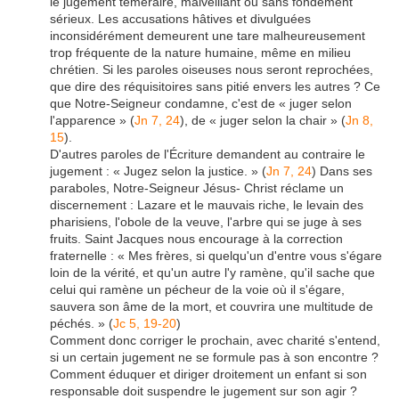
le jugement téméraire, malveillant ou sans fondement
sérieux. Les accusations hâtives et divulguées
inconsidérément demeurent une tare malheureusement
trop fréquente de la nature humaine, même en milieu
chrétien. Si les paroles oiseuses nous seront reprochées,
que dire des réquisitoires sans pitié envers les autres ? Ce
que Notre-Seigneur condamne, c'est de « juger selon
l'apparence » (
Jn 7, 24
), de « juger selon la chair » (
Jn 8,
15
).
D'autres paroles de l'Écriture demandent au contraire le
jugement : « Jugez selon la justice. » (
Jn 7, 24
) Dans ses
paraboles, Notre-Seigneur Jésus- Christ réclame un
discernement : Lazare et le mauvais riche, le levain des
pharisiens, l'obole de la veuve, l'arbre qui se juge à ses
fruits. Saint Jacques nous encourage à la correction
fraternelle : « Mes frères, si quelqu'un d'entre vous s'égare
loin de la vérité, et qu'un autre l'y ramène, qu'il sache que
celui qui ramène un pécheur de la voie où il s'égare,
sauvera son âme de la mort, et couvrira une multitude de
péchés. » (
Jc 5, 19-20
)
Comment donc corriger le prochain, avec charité s'entend,
si un certain jugement ne se formule pas à son encontre ?
Comment éduquer et diriger droitement un enfant si son
responsable doit suspendre le jugement sur son agir ?