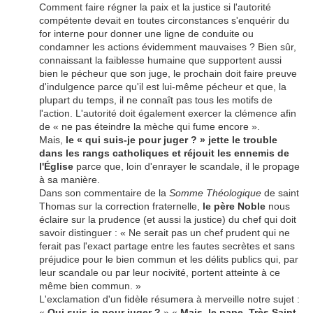
Comment faire régner la paix et la justice si l'autorité
compétente devait en toutes circonstances s'enquérir du
for interne pour donner une ligne de conduite ou
condamner les actions évidemment mauvaises ? Bien sûr,
connaissant la faiblesse humaine que supportent aussi
bien le pécheur que son juge, le prochain doit faire preuve
d'indulgence parce qu'il est lui-même pécheur et que, la
plupart du temps, il ne connaît pas tous les motifs de
l'action. L'autorité doit également exercer la clémence afin
de « ne pas éteindre la mèche qui fume encore ».
Mais,
le « qui suis-je pour juger ? » jette le trouble
dans les rangs catholiques et réjouit les ennemis de
l'Église
parce que, loin d'enrayer le scandale, il le propage
à sa manière.
Dans son commentaire de la
Somme Théologique
de saint
Thomas sur la correction fraternelle,
le père Noble
nous
éclaire sur la prudence (et aussi la justice) du chef qui doit
savoir distinguer : « Ne serait pas un chef prudent qui ne
ferait pas l'exact partage entre les fautes secrètes et sans
préjudice pour le bien commun et les délits publics qui, par
leur scandale ou par leur nocivité, portent atteinte à ce
même bien commun. »
L'exclamation d'un fidèle résumera à merveille notre sujet :
«
Qui suis-je pour juger ?
» «
Mais, le pape, Très Saint-