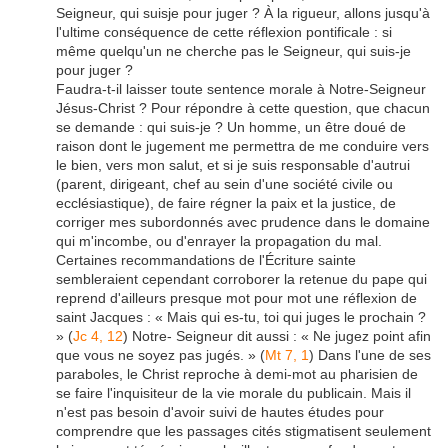
Seigneur, qui suisje pour juger ? À la rigueur, allons jusqu'à
l'ultime conséquence de cette réflexion pontificale : si
même quelqu'un ne cherche pas le Seigneur, qui suis-je
pour juger ?
Faudra-t-il laisser toute sentence morale à Notre-Seigneur
Jésus-Christ ? Pour répondre à cette question, que chacun
se demande : qui suis-je ? Un homme, un être doué de
raison dont le jugement me permettra de me conduire vers
le bien, vers mon salut, et si je suis responsable d'autrui
(parent, dirigeant, chef au sein d'une société civile ou
ecclésiastique), de faire régner la paix et la justice, de
corriger mes subordonnés avec prudence dans le domaine
qui m'incombe, ou d'enrayer la propagation du mal.
Certaines recommandations de l'Écriture sainte
sembleraient cependant corroborer la retenue du pape qui
reprend d'ailleurs presque mot pour mot une réflexion de
saint Jacques : « Mais qui es-tu, toi qui juges le prochain ?
» (
Jc 4, 12
) Notre- Seigneur dit aussi : « Ne jugez point afin
que vous ne soyez pas jugés. » (
Mt 7, 1
) Dans l'une de ses
paraboles, le Christ reproche à demi-mot au pharisien de
se faire l'inquisiteur de la vie morale du publicain. Mais il
n'est pas besoin d'avoir suivi de hautes études pour
comprendre que les passages cités stigmatisent seulement