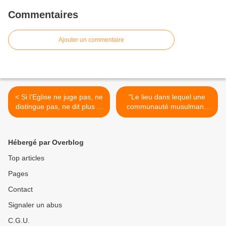
Commentaires
Ajouter un commentaire
< Si l’Eglise ne juge pas, ne
"Le lieu dans lequel une
distingue pas, ne dit plus le
communauté musulmane
bien et le mal, et ne permet
prie devient Dar al-Islam,
pas d’évaluer, quelle est sa
un lieu qui appartient pour
fonction ?
toujours à l'islam" (Marco
Hébergé par Overblog
Tosatti) >
Top articles
Pages
Contact
Signaler un abus
C.G.U.