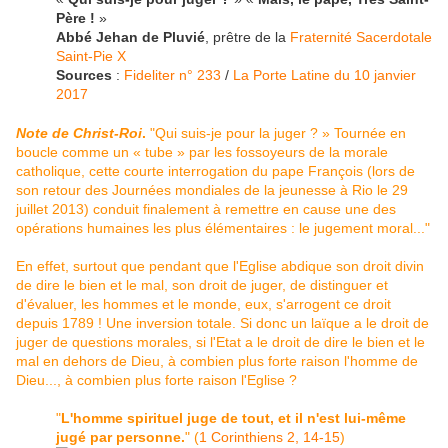
Père !
»
Abbé Jehan de Pluvié
, prêtre de la
Fraternité Sacerdotale
Saint-Pie X
Sources
:
Fideliter n° 233
/
La Porte Latine du 10 janvier
2017
Note de Christ-Roi
.
"Qui suis-je pour la juger ? » Tournée en
boucle comme un « tube » par les fossoyeurs de la morale
catholique, cette courte interrogation du pape François (lors de
son retour des Journées mondiales de la jeunesse à Rio le 29
juillet 2013) conduit finalement à remettre en cause une des
opérations humaines les plus élémentaires : le jugement moral..."
En effet, surtout que pendant que l'Eglise abdique son droit divin
de dire le bien et le mal, son droit de juger, de distinguer et
d'évaluer, les hommes et le monde, eux, s'arrogent ce droit
depuis 1789 ! Une inversion totale. Si donc un laïque a le droit de
juger de questions morales, si l'Etat a le droit de dire le bien et le
mal en dehors de Dieu, à combien plus forte raison l'homme de
Dieu..., à combien plus forte raison l'Eglise ?
"
L'homme spirituel juge de tout, et il n'est lui-même
jugé par personne.
" (
1 Corinthiens 2, 14-15
)