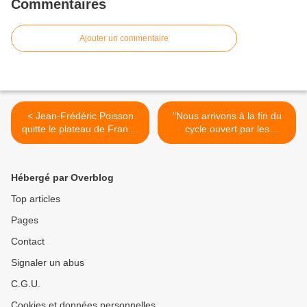
Commentaires
Ajouter un commentaire
< Jean-Frédéric Poisson
"Nous arrivons à la fin du
quitte le plateau de France
cycle ouvert par les
3 : "Je ne vais pas répondre
Lumières" (Patrick Buisson)
à vos questions"
>
Hébergé par Overblog
Top articles
Pages
Contact
Signaler un abus
C.G.U.
Cookies et données personnelles