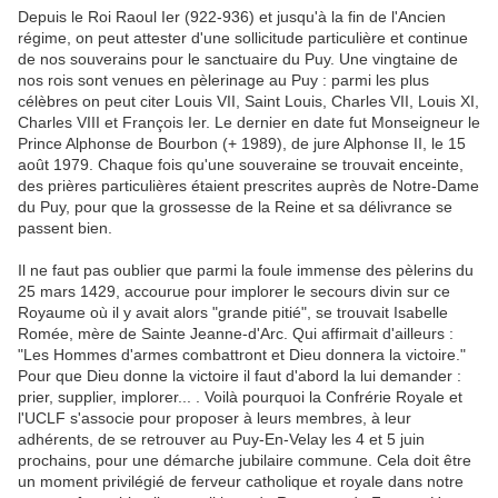
Depuis le Roi Raoul Ier (922-936) et jusqu'à la fin de l'Ancien
régime, on peut attester d'une sollicitude particulière et continue
de nos souverains pour le sanctuaire du Puy. Une vingtaine de
nos rois sont venues en pèlerinage au Puy : parmi les plus
célèbres on peut citer Louis VII, Saint Louis, Charles VII, Louis XI,
Charles VIII et François Ier. Le dernier en date fut Monseigneur le
Prince Alphonse de Bourbon (+ 1989), de jure Alphonse II, le 15
août 1979. Chaque fois qu'une souveraine se trouvait enceinte,
des prières particulières étaient prescrites auprès de Notre-Dame
du Puy, pour que la grossesse de la Reine et sa délivrance se
passent bien.
Il ne faut pas oublier que parmi la foule immense des pèlerins du
25 mars 1429, accourue pour implorer le secours divin sur ce
Royaume où il y avait alors "grande pitié", se trouvait Isabelle
Romée, mère de Sainte Jeanne-d'Arc. Qui affirmait d'ailleurs :
"Les Hommes d'armes combattront et Dieu donnera la victoire."
Pour que Dieu donne la victoire il faut d'abord la lui demander :
prier, supplier, implorer... . Voilà pourquoi la Confrérie Royale et
l'UCLF s'associe pour proposer à leurs membres, à leur
adhérents, de se retrouver au Puy-En-Velay les 4 et 5 juin
prochains, pour une démarche jubilaire commune. Cela doit être
un moment privilégié de ferveur catholique et royale dans notre