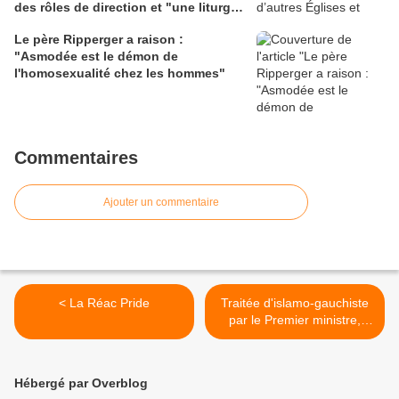
des rôles de direction et "une liturgie
en clé synodale"
Le père Ripperger a raison :
"Asmodée est le démon de
l'homosexualité chez les hommes"
Commentaires
Ajouter un commentaire
< La Réac Pride
Traitée d'islamo-gauchiste
par le Premier ministre,
Clémentine Autain renvoie
Manuel Valls dans les
cordes >
Hébergé par Overblog