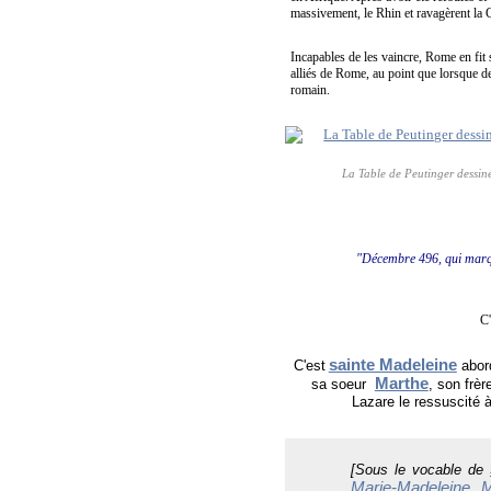
massivement, le Rhin et ravagèrent la
Incapables de les vaincre, Rome en fit s
alliés de Rome, au point que lorsque de
romain.
La Table de Peutinger dessin
"Décembre 496, qui marque
C'
sainte Madeleine
C'est
abord
Marthe
sa soeur
, son frè
Lazare le ressuscité à
[
Sous le vocable de
Marie-Madeleine
M
,