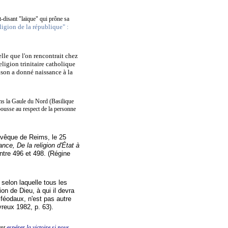
it-disant "laïque" qui prône sa
igion de la république" :
elle que l'on rencontrait chez
eligion trinitaire catholique
ison a donné naissance à la
.
dans la Gaule du Nord (Basilique
pousse au respect de la personne
évêque de Reims, le 25
ce, De la religion d'État à
ntre 496 et 498. (
Régine
selon laquelle tous les
on de Dieu, à qui il devra
 féodaux, n'est pas autre
reux 1982, p. 63).
nt
espérer la victoire
si nous