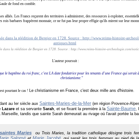
 Gaule de fond en comble.
es alliés. Les Francs reçurent des territoires à administrer, des ressources à exploiter, essentiel
s rois barbares frappèrent monnaie, ce ne fut pas leur propre effigie qu'ils mirent sur leur monn
ée dans la réédition de Bergier en 1728. Source : http://www.reims-histoire-archeologie.com/noti
L'auteur poursuit :
 le baptême du roi franc, c’est LA date fondatrice pour les tenants d’une France qui serait à
christianisme."
Le christianisme en France, c'est deux mille ans d'histoire.
est pourtant le cas !
Saintes-Maries-de-la-Mer
ant au Ier siècle aux
(en région Provence-Alpe
Sainte-Baume
re
Lazare
et sa servante
Sarah
, et se fixant la première à la
,
 Marseille, tandis que sainte Sarah demeurait au rivage où l'avait portée la b
saintes Maries
ou Trois Maries, la tradition catholique désigne trois f
arie Salomé
Marie Jacobé
et
, qui serait les trois femmes au pied de l