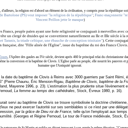
, d'ailleurs, la religion est d'abord un élément de la civilisation, y compris pour la république so
e Bartolone (PS) veut imposer "la religion de la république"
Franc-maçonnerie "rel
;
Vincent Peillon jette le masque
)
es Francs, peuple païen ayant une forte religiosité se conjuguait à merveilles avec c
tête un clergé de druides qui se convertirent naturellement au IIe et IIIe siècle à la r
t Taranis, la triade celtique, une ébauche de conception trinitaire"
). Cette conjuga
n française, dite "Fille aînée de l'Eglise", issue du baptême du roi des Francs Clovis
Tours
, l'Apôtre des gaules au IVe siècle, devient après 460 le principal relai du christianisme 
me la conversion et la baptême de Clovis. L'Eglise parle au peuple, elle nourrit les pauvres et 
humaine que l'Antiquité ignorait.
t la date du baptême de Clovis à Reims avec 3000 guerriers par Saint Rémi, 
" (
Pierre Chaunu
, Éric Mension-Rigau,
Baptême de Clovis, baptême de la Fran
lland, Mayenne 1996, p. 23).
L'estimation la plus prudente situe l'évènement e
Pernoud
,
La femme au temps des cathédrales
, Stock, Évreux 1980, p. 16).
aurait servi au baptême de Clovis
se trouve symbolisée la doctrine chrétienne, 
ux ne peut exercer l'autorité sur ses semblables si ce n'est par une délégati
xpression,
par la grâce de Dieu roi de France
, telle qu'on l'employait aux temps
humilité. (Georges et Régine Pernoud, Le tour de France médiévale, Stock, Év
 le patronage de St Martin et publia un décret imposant à son armée la même dévotion. "
Comme