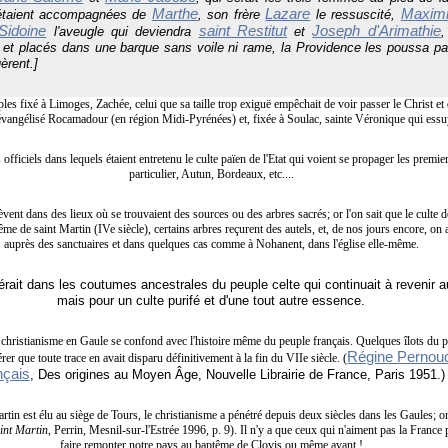
Marthe
Lazare
Maxim
étaient
accompagnées de
, son frère
le ressuscité,
Sidoine
saint Restitut
Joseph d'Arimathie
l'aveugle qui deviendra
et
,
et placés dans une barque sans voile ni rame, la Providence les poussa par
èrent.]
ciples fixé à Limoges, Zachée, celui que sa taille trop exiguë empêchait de voir passer le Christ e
évangélisé Rocamadour (en région Midi-Pyrénées) et, fixée à Soulac, sainte Véronique qui essuy
fficiels dans lequels étaient entretenu le culte païen de l'Etat qui voient se propager les premie
particulier, Autun, Bordeaux, etc....
èvent dans des lieux où se trouvaient des sources ou des arbres sacrés; or l'on sait que le culte d
me de saint Martin (IVe siècle), certains arbres reçurent des autels, et, de nos jours encore, o
auprès des sanctuaires et dans quelques cas comme à Nohanent, dans l'église elle-même.
nsérait dans les coutumes ancestrales du peuple celte qui continuait à revenir 
mais pour un culte purifé et d'une tout autre essence.
u christianisme en Gaule se confond avec l'histoire même du peuple français. Quelques îlots du 
Régine Pernou
er que toute trace en avait disparu définitivement à la fin du VIIe siècle. (
nçais
, Des origines au Moyen Âge, Nouvelle Librairie de France, Paris 1951.)
tin est élu au siège de Tours, le christianisme a pénétré depuis deux siècles dans les Gaules; on 
int Martin
, Perrin, Mesnil-sur-l'Estrée 1996, p. 9
).
Il n'y a que ceux qui n'aiment pas la France p
faire remonter notre pays au baptême de Clovis ou même avant !