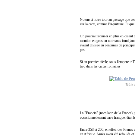
Notons à notre tour au passage que cer
sur la carte, comme l'Aquitaine. Et que
On pourrait ironiser en plus en disant de
mention en gros en noir sous fond jau
étaient divisée en centaines de principa
pas.
Si au premier siècle, sous l'empereur T
tard dans les cartes romaines :
Table 
La "Francia" (nom latin de la France)
occasionnellement terre franque, était l
Entre 253 et 260, en effet, des Francs 
en Afrique. Après avoir été refoulés e