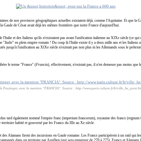
taines de nos provinces géographiques actuelles existaient déjà, comme l'Aquitaine. Et que la Ga
 la Gaule de César avait déjà les mêmes frontières que notre France d'aujourd'hui.
 l'Italie et des Italiens qu'ils n'existaient pas avant l'unification italienne au XIXe siècle (ce qui
ne "
Italie
" en plein empire romain ! Du coup là l'Italie existe il y a deux mille ans et les Italiens
utés jusqu'à l'unification au XIXe siècle n'existait pas non plus ni les Allemands sous le prétexte q
ibère le terme "France" (
Francia
), effectivement, n'existait pas, il n'en demeure pas moins que le
de Peutinger, avec la mention "FRANCIA". Source : http://www.paris.culture.fr/fr/ville_he_pont.h
, plus tard également nommé l'empire franc (imperium francorum), royaume des francs (regnum
e territoire habité et gouverné par les Francs du IIIe au Xe siècle.
et des Alamans firent des incursions en Gaule romaine. Les Francs participèrent à un raid qui le
t cantonnés dans un territoire par Aurélien (qui sera empereur de 270 à 275), Francs et Alamans 