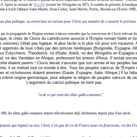
Vouillé
il.
Après la victoire de
(contre les Wisigoths en 507), il combla de présents la basiliqu
onda à Auch l'abbaye Saint-Martin.
(
Ivan Gobry,
Saint Martin
, Perrin, Mesnil-sur-l'Estrée 1996
ue plus politique, sa conversion est surtout pour Clovis une manière de s’assurer le précieux 
ar la propagande du Régime tendant à laisser entendre que la conversion de Clovis relevait du 
ique, le choix de Clovis du catholicisme associé à l'Empire romain faible et loi
 voisines) n'était pas logique, le plus facile ni le plus sûr pour son royaume. 
sont opprimés de tous côtés par des princes hérétiques
(Burgondie, Espagne, All
aux Eutychiens; Theodorick, roi d'Italie, Alarik, roi des Wisigoths en Espagne
 roi des Vandales en Afrique, professent les erreurs d'Arius. Il restait encor
orité étaient païens !
Clovis devait s'assurer que son armée et les peuples ba
me, il se mettait tout ce monde à dos.
Tous les peuples vaincus de l'Empire r
es et victorieuses étaient ariennes (Gaule, Espagne, Italie, Afrique.)
Il lui fa
a même origine germanique, pour adopter la religion de peuples vaincus de ra
L'argument du calclul politique ne tient pas
.
"et de ce qui reste des élites gallo-romaines,"
 496, les élites gallo-romaines étaient effectivement déjà chrétiennes depuis plus d'un siècle...
joutons que baptisé ou non, Clovis n’est pas de roi de France mais rex francorum, roi des Fr