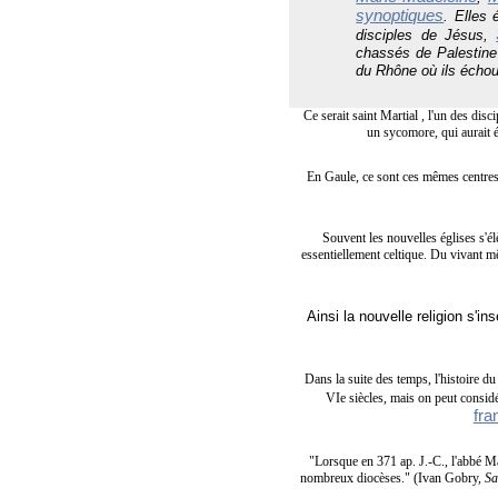
synoptiques
. Elles 
disciples de Jésus,
chassés de Palestine 
du Rhône où ils échou
Ce serait saint Martial , l'un des dis
un sycomore, qui aurait 
En Gaule, ce sont ces mêmes centres o
Souvent les nouvelles églises s'él
essentiellement celtique. Du vivant mê
Ainsi la nouvelle religion s'i
Dans la suite des temps, l'histoire d
VIe siècles, mais on peut considér
fra
"Lorsque en 371 ap. J.-C., l'abbé Mar
nombreux diocèses." (
Ivan Gobry,
Sa