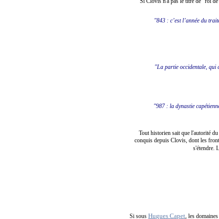
Si Clovis n'a pas le titre de "roi 
"843 : c’est l’année du tra
"La partie occidentale, qui
"987 : la dynastie capétienne
Tout historien sait que l'autorité 
conquis depuis Clovis, dont les fron
s'étendre. 
Hugues Capet
Si sous
, les domaines 