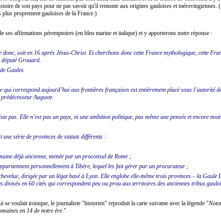
histoire de son pays pour ne pas savoir qu'il remonte aux origines gauloises et mérovingiennes. (
 plus proprement gauloises de la France.)
 ses affirmations péremptoires (en bleu marine et italique) et y apporterons notre réponse :
 donc, soit en 16 après Jésus-Christ. Et cherchons donc cette France mythologique, cette Franc
u député Grouard.
 de Gaules
ire qui correspond aujourd’hui aux frontières françaises est entièrement placé sous l’autorité 
 prédécesseur Auguste.
e pas. Elle n’est pas un pays, ni une ambition politique, pas même une pensée et encore moi
 une série de provinces de statuts différents :
maine déjà ancienne, menée par un proconsul de Rome ;
ppartiennent personnellement à Tibère, lequel les fait gérer par un procurateur ;
evelue, dirigée par un légat basé à Lyon. Elle englobe elle-même trois provinces – la Gaule 
s divisés en 60 cités qui correspondent peu ou prou aux territoires des anciennes tribus gaul
ui se voulait ironique, le journaliste "historien" reproduit la carte suivante avec la légende "
Noto
omaines en 14 de notre ère.
"