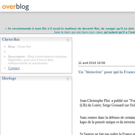
«
Je recommande à mon fils s’il avait le malheur de devenir Roi, de songer qu’il se doit 
faire le bien qui est dans son cœur,
qu’autant qu’il a l’a
Christ Roi
Christ Roi
Blog
: Christ Roi
Description
: Blog d'informations royaliste,
légitimiste, pour une France libre,
11 avril 2016
16:08
indépendante et souveraine
Contact
Un "historien" pour qui la Franc
Horloge
Jean-Christophe Plot a publié sur "Fra
(LR) du Loiret, Serge Grouard sur l'isla
Sans rentrer dans la défense de certain
kapo de la pensée unique et du terrorism
Si l'auteur ne fait pas naître la Franc