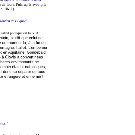
e de Tours. Puis, après avoir pris
, p. 10-11
)
soutien de l’Église"
calcul politique est faux. Au
ntain, plutôt que celui de
A ce moment-là, à la fin du
emagne, Italie)
. L'empereur
 et en Aquitaine, Gondebald,
e à Clovis à convertir ses
rbares environnants ne
omain étaient catholiques,
llait donc se séparer de tous
ce étrangère et ennemie !
ancs."