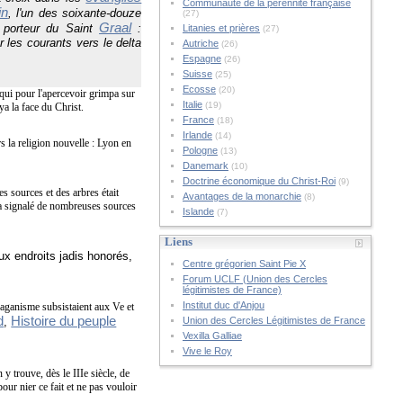
Communauté de la pérennité française
in
, l'un des soixante-douze
(27)
Graal
 porteur du Saint
:
Litanies et prières
(27)
 les courants vers le delta
Autriche
(26)
Espagne
(26)
Suisse
(25)
Ecosse
(20)
t qui pour l'apercevoir grimpa sur
Italie
(19)
a la face du Christ.
France
(18)
Irlande
(14)
rs la religion nouvelle : Lyon en
Pologne
(13)
Danemark
(10)
Doctrine économique du Christ-Roi
(9)
es sources et des arbres était
Avantages de la monarchie
(8)
n a signalé de nombreuses sources
Islande
(7)
Liens
aux endroits jadis honorés,
Centre grégorien Saint Pie X
Forum UCLF (Union des Cercles
légitimistes de France)
Institut duc d'Anjou
paganisme subsistaient aux Ve et
d
Histoire du peuple
,
Union des Cercles Légitimistes de France
Vexilla Galliae
Vive le Roy
y trouve, dès le IIIe siècle, de
our nier ce fait et ne pas vouloir