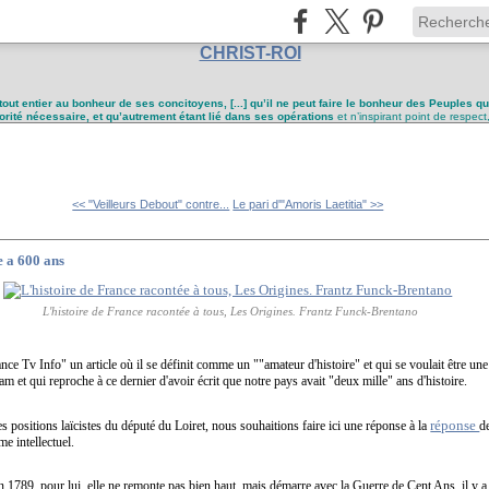
CHRIST-ROI
tout entier au bonheur de ses concitoyens, [...] qu’il ne peut faire le bonheur des Peuples q
utorité nécessaire, et qu’autrement étant lié dans ses opérations
et n’inspirant point de respect
<< "Veilleurs Debout" contre...
Le pari d'"Amoris Laetitia" >>
e a 600 ans
L'histoire de France racontée à tous, Les Origines. Frantz Funck-Brentano
nce Tv Info" un article où il se définit comme un "
"amateur d'histoire" et
qui se voulait être un
m et qui reproche à ce dernier d'avoir écrit que notre pays avait "deux mille" ans d'histoire.
réponse
es positions laïcistes du député du Loiret,
nous souhaitions faire ici une réponse à la
d
e intellectuel.
e en 1789, pour lui, elle ne remonte pas bien haut, mais démarre avec la Guerre de Cent Ans, il y 