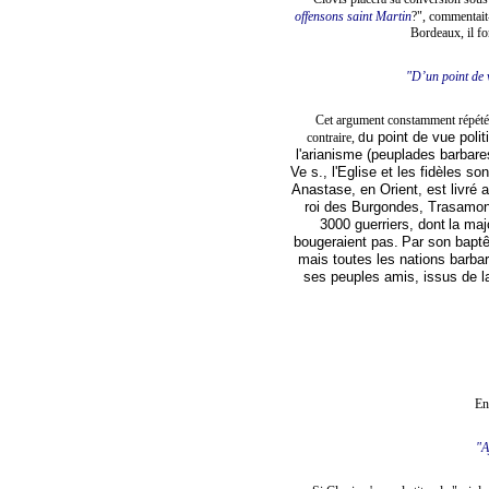
offensons saint Martin
?", commentait-
Bordeaux, il f
"D’un point de v
Cet argument constamment répété p
u point de vue polit
contraire,
d
l'arianisme (peuplades barbares
Ve s., l'Eglise et les fidèles 
Anastase, en Orient, est livré 
roi des Burgondes, Trasamond,
3000 guerriers, dont
la maj
bougeraient pas.
Par son baptê
mais toutes les nations barbar
ses peuples amis, issus de l
En
"A