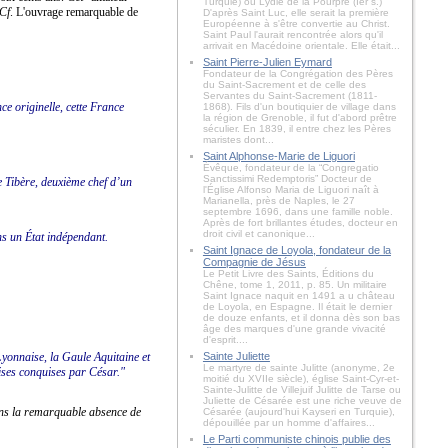
Turquie) ou Lydie de la Pourpre (Ier s.)
Cf
. L'ouvrage remarquable de
D'après Saint Luc, elle serait la première
Européenne à s'être convertie au Christ.
Saint Paul l'aurait rencontrée alors qu'il
arrivait en Macédoine orientale. Elle était...
Saint Pierre-Julien Eymard
Fondateur de la Congrégation des Pères
du Saint-Sacrement et de celle des
Servantes du Saint-Sacrement (1811-
e originelle, cette France
1868). Fils d'un boutiquier de village dans
la région de Grenoble, il fut d'abord prêtre
séculier. En 1839, il entre chez les Pères
maristes dont...
Saint Alphonse-Marie de Liguori
Évêque, fondateur de la “Congregatio
Sanctissimi Redemptoris” Docteur de
de Tibère, deuxième chef d’un
l'Église Alfonso Maria de Liguori naît à
Marianella, près de Naples, le 27
septembre 1696, dans une famille noble.
Après de fort brillantes études, docteur en
droit civil et canonique...
ns un État indépendant.
Saint Ignace de Loyola, fondateur de la
Compagnie de Jésus
Le Petit Livre des Saints, Éditions du
Chêne, tome 1, 2011, p. 85. Un militaire
Saint Ignace naquit en 1491 a u château
de Loyola, en Espagne. Il était le dernier
de douze enfants, et il donna dès son bas
âge des marques d'une grande vivacité
d'esprit....
Lyonnaise, la Gaule Aquitaine et
Sainte Juliette
Le martyre de sainte Julitte (anonyme, 2e
oises conquises par César."
moitié du XVIIe siècle), église Saint-Cyr-et-
Sainte-Julitte de Villejuif Julitte de Tarse ou
Juliette de Césarée est une riche veuve de
ns la remarquable absence de
Césarée (aujourd'hui Kayseri en Turquie),
dépouillée par un homme d'affaires...
Le Parti communiste chinois publie des