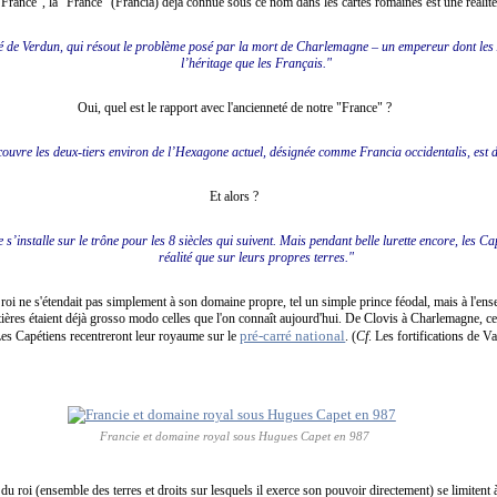
de France", la "France" (Francia) déjà connue sous ce nom dans les cartes romaines est une réalit
ité de Verdun, qui résout le problème posé par la mort de Charlemagne – un empereur dont le
l’héritage que les Français."
Oui, quel est le rapport avec l'ancienneté de notre "France" ?
 couvre les deux-tiers environ de l’Hexagone actuel, désignée comme Francia occidentalis, est 
Et alors ?
 s’installe sur le trône pour les 8 siècles qui suivent. Mais pendant belle lurette encore, les C
réalité que sur leurs propres terres."
du roi ne s'étendait pas simplement à son domaine propre, tel un simple prince féodal, mais à l'e
tières étaient déjà grosso modo celles que l'on connaît aujourd'hui. De Clovis à Charlemagne, ce
pré-carré national
Les Capétiens recentreront leur royaume sur le
. (
Cf
. Les fortifications de V
Francie et domaine royal sous Hugues Capet en 987
du roi (ensemble des terres et droits sur lesquels il exerce son pouvoir directement) se limitent à