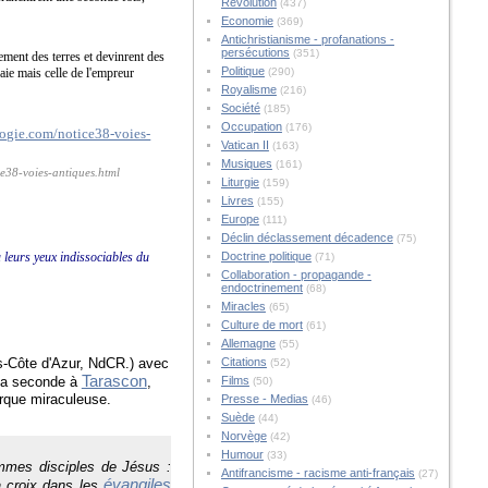
Révolution
(437)
Economie
(369)
Antichristianisme - profanations -
persécutions
(351)
lement des terres et devinrent des
Politique
aie mais celle de l'empreur
(290)
Royalisme
(216)
Société
(185)
Occupation
(176)
Vatican II
(163)
Musiques
(161)
ce38-voies-antiques.html
Liturgie
(159)
Livres
(155)
Europe
(111)
Déclin déclassement décadence
(75)
 leurs yeux indissociables du
Doctrine politique
(71)
Collaboration - propagande -
endoctrinement
(68)
Miracles
(65)
Culture de mort
(61)
Allemagne
(55)
s-Côte d'Azur, NdCR.) avec
Citations
(52)
Tarascon
 la seconde à
,
Films
(50)
arque miraculeuse.
Presse - Medias
(46)
Suède
(44)
Norvège
(42)
Humour
(33)
emmes disciples de Jésus :
Antifrancisme - racisme anti-français
(27)
évangiles
a croix dans les