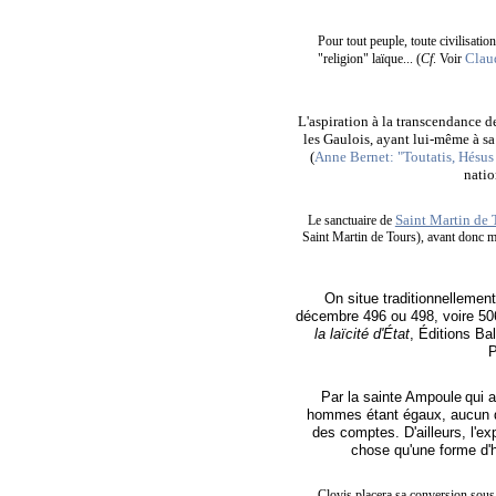
Pour tout peuple, toute civilisation
Claud
"religion" laïque... (
Cf
. Voir
L'aspiration à la transcendance d
les Gaulois, ayant lui-même à sa 
(
Anne Bernet: "Toutatis, Hésus e
natio
Saint Martin de 
Le sanctuaire de
Saint Martin de Tours), avant donc mê
On situe traditionnellemen
décembre 496 ou 498, voire 506
la laïcité d'État
, Éditions Ba
Par la sainte Ampoule
qui 
hommes étant égaux, aucun d'e
des comptes. D'ailleurs, l'e
chose qu'une forme d'
Clovis placera sa conversion sous