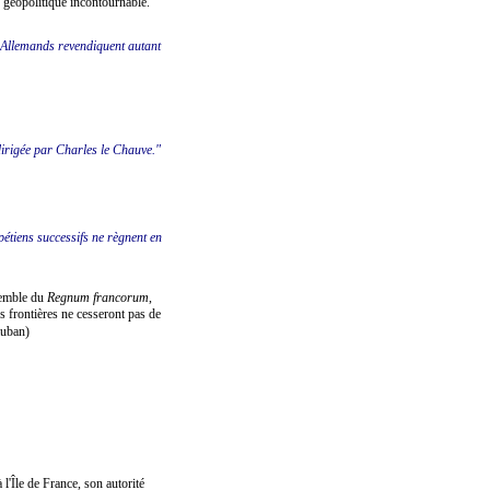
é géopolitique incontournable.
s Allemands revendiquent autant
dirigée par Charles le Chauve."
apétiens successifs ne règnent en
nsemble du
Regnum francorum
,
s frontières ne cesseront pas de
auban)
 l'Île de France, son autorité