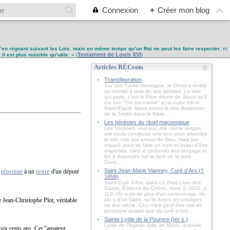
Connexion
+
Créer mon blog
u’en régnant suivant les Lois
,
mais en même temps qu’un Roi ne peut les faire respecter
, et
Testament de Louis XVI
,
il est plus nuisible qu’utile
. » (
)
Articles RÉCents
Transfiguration
Sur une haute montagne, le Christ a révélé
sa divinité à trois de ses apôtres. La voix
qui parle, c'est le Père disant de Jésus qu'il
est son "Fils bien-aimé" et la nuée est le
Saint-Esprit. Nous avons là une illustration
de la Trinité dans la Bible....
Les hérésies du rituel maçonnique
Les hommes, unis par une même langue,
ont voulu construire une tour pour atteindre
le ciel, non par amour de Dieu, mais par
orgueil, pour se faire un nom et éviter d’être
dispersés. Dieu a confondu leur langage et
les a dispersés sur la face de la terre.
Dans...
réponse
texte
Saint Jean-Marie Vianney, Curé d'Ars (†
e
à un
d'un député
1859)
Saint Curé d'Ars, dans Le Petit Livre des
Saints, Éditions du Chêne, tome 2, 2011, p.
119. On a dit de plus d'un personnage, de
e Jean-Christophe Plot
, véritable
plu s d'un Saint, qu'ils furent les prodiges
de leur siècle. Ceci n'est peut-être vrai de
personne autant que du curé d'Ars...
Sainte Lydie de la Pourpre (Ier s.)
Lydie de Thyatire (ville de Mysie, actuelle
a six cents ans. Cet "amateur