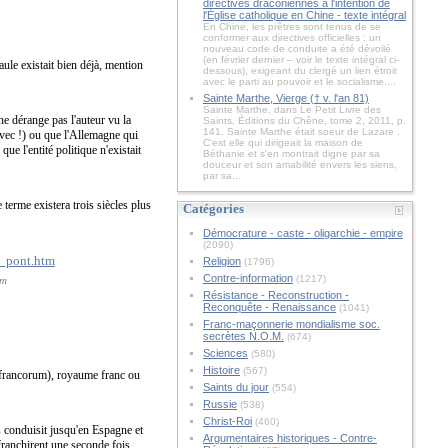
directives draconiennes à l'intention de
l'Église catholique en Chine - texte intégral
En Chine, les prêtres sont tenus de se
conformer aux directives officielles : un
nouveau code de conduite a été dévoilé
(en février dernier – voir le texte intégral ci-
ule existait bien déjà, mention
dessous), exigeant du clergé un lien étroit
avec le parti au pouvoir et le socialisme....
Sainte Marthe, Vierge († v. l'an 81)
Sainte Marthe, dans Le Petit Livre des
 ne dérange pas l'auteur vu la
Saints, Éditions du Chêne, tome 2, 2011, p.
141. Sainte Marthe était soeur de Lazare .
 avec !) ou que l'Allemagne qui
C'est elle qui dirigeait la maison de
ue l'entité politique n'existait
Béthanie et s'en montrait digne par sa
douceur et son amabilité envers les siens,
par sa...
 terme existera trois siècles plus
Catégories
Démocrature - caste - oligarchie - empire
(2090)
Religion
(1796)
Contre-information
(1217)
tm
Résistance - Reconstruction -
Reconquête - Renaissance
(1041)
Franc-maçonnerie mondialisme soc.
secrètes N.O.M.
(674)
Sciences
(580)
Histoire
(567)
 francorum), royaume franc ou
Saints du jour
(554)
Russie
(538)
Christ-Roi
(460)
s conduisit jusqu'en Espagne et
Argumentaires historiques - Contre-
franchirent une seconde fois,