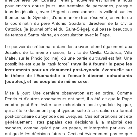
mentionnées par Edward Pentin], nouvelles est arrivé à nous
pour environ douze jours une trentaine de personnes, presque
tous les jésuites, avec l'Argentin occasionnels, travaillent sur les
thèmes sur le Synode , d'une manière très réservée, en vertu de
la coordinatin du père Antonio Spadaro, directeur de la Civiltà
Cattolica [le journal officiel du Saint-Siège], qui passe beaucoup
de temps à Santa Marta, en consultation avec le Pape.
Le pouvoir discrétionnaire dans les œuvres étend également aux
Jésuites de la même maison, la villa de Civiltà Cattolica, Villa
Malte, sur le Pincio [colline], où une partie du travail est fait.
Une
possibilité est que la "task force"
travaille à fournir le pape les
instruments pour un document post-synodal éventuelle sur
le thème de l'Eucharistie à l'remarié divorcé, cohabitants
[couples], et les couples de même sexe.
Mise à jour: Une dernière observation est en ordre.
Comme
Pentin et d'autres observateurs ont noté, il a été dit que le Pape
voudra peut-être éviter une exhortation post-synodale typique,
qui a été le document papal typique suite à la création du format
post-conciliaire du Synode des Évêques.
Ces exhortations ont été
généralement listes papales des décisions à la majorité des
synodes, comme guidé par les papes, et interprété par eux, et
ont guidé les décisions futures.
Ceci est évidemment pas ce que