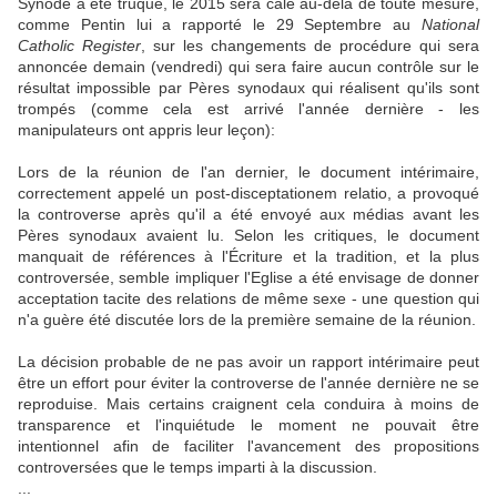
Synode a été truqué, le 2015 sera calé au-delà de toute mesure,
comme Pentin lui a rapporté le 29 Septembre au
National
Catholic Register
, sur les changements de procédure qui sera
annoncée demain (vendredi) qui sera faire aucun contrôle sur le
résultat impossible par Pères synodaux qui réalisent qu'ils sont
trompés (comme cela est arrivé l'année dernière - les
manipulateurs ont appris leur leçon):
Lors de la réunion de l'an dernier, le document intérimaire,
correctement appelé un post-disceptationem relatio, a provoqué
la controverse après qu'il a été envoyé aux médias avant les
Pères synodaux avaient lu.
Selon les critiques, le document
manquait de références à l'Écriture et la tradition, et la plus
controversée, semble impliquer l'Eglise a été envisage de donner
acceptation tacite des relations de même sexe - une question qui
n'a guère été discutée lors de la première semaine de la réunion.
La décision probable de ne pas avoir un rapport intérimaire peut
être un effort pour éviter la controverse de l'année dernière ne se
reproduise.
Mais certains craignent cela conduira à moins de
transparence et l'inquiétude le moment ne pouvait être
intentionnel afin de faciliter l'avancement des propositions
controversées que le temps imparti à la discussion.
...