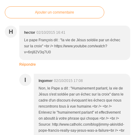
Ajouter un commentaire
H
hector
02/10/2015 16:41
Le pape François dit : "la vie de Jésus soldée par un échec
sur la croix" <br /> https://www.youtube.com/watch?
v=6nj82V3q7U0
Répondre
I
Ingomer
02/10/2015 17:08
Non, le Pape a dit : "Humainement parlant, la vie de
Jésus s'est soldée par un échec sur la croix" dans le
cadre d'un discours évoquant les échecs que nous
rencontrons tous à vue humaine.<br /> <br />
Enlevez le "humainement parlant" et effectivement
on aboutit à votre phrase qui choque.<br /> <br />
Source: http://www.catholic.com/blog/jimmy-akin/did-
pope-francis-really-say-jesus-was-a-failure<br /> <br