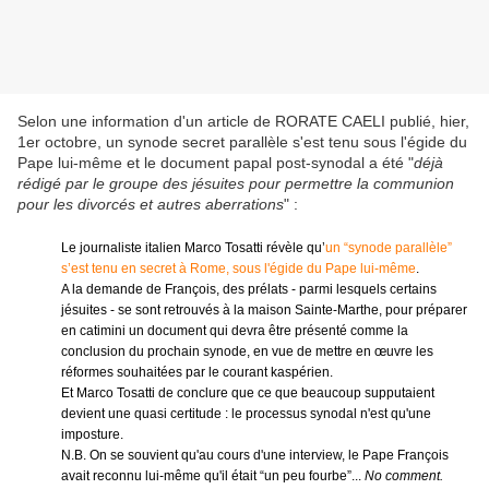
Selon une information d'un article de RORATE CAELI publié, hier,
1er octobre, un synode secret parallèle s'est tenu sous l'égide du
Pape lui-même et le document papal post-synodal a été "
déjà
rédigé par le groupe des jésuites pour permettre la communion
pour les divorcés et autres aberrations
" :
Le journaliste italien
Marco Tosatti
révèle qu’
un “synode parallèle”
s’est tenu en secret à Rome, sous l'égide du Pape lui-même
.
A la demande de François, des prélats - parmi lesquels certains
jésuites - se sont retrouvés à la maison Sainte-Marthe, pour préparer
en catimini un document qui devra être présenté comme la
conclusion du prochain synode, en vue de mettre en œuvre les
réformes souhaitées par le courant kaspérien.
Et Marco Tosatti de conclure que ce que beaucoup supputaient
devient une quasi certitude : le processus synodal n'est qu'une
imposture.
N.B. On se souvient qu'au cours d'une interview, le Pape François
avait reconnu lui-même qu'il était “un peu fourbe”...
No comment.