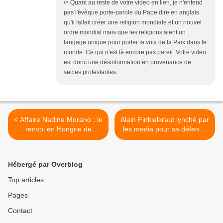
/> Quant au reste de votre video en lien, je n'entend
pas l'évêque porte-parole du Pape dire en anglais
qu'il fallait créer une religion mondiale et un nouvel
ordre mondial mais que les religions aient un
langage unique pour porter la voix de la Paix dans le
monde. Ce qui n'est là encore pas pareil. Votre video
est donc une désinformation en provenance de
sectes protestantes.
< Affaire Nadine Morano : le
Alain Finkielkraut lynché par
renvoi en Hongrie de
les media pour sa défense
Nicolas Sarkozy,
de Nadine Morano >
envisageable ou pas ?
Hébergé par Overblog
Top articles
Pages
Contact