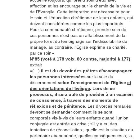
accueille toujours, qui prend soin d'eux avec
affection et les encourage sur le chemin de la vie et
de l'Evangile. Cette intégration est nécessaire pour
le soin et l'éducation chrétienne de leurs enfants, qui
doivent considérées comme les plus importants.
Pour la communauté chrétienne, prendre soin de
ces personnes n'est pas un affaiblissement de la
propre foi et du témoignage sur l'indissolubilité du
mariage, au contraire, l'Eglise exprime sa charité,
par ce soin»
N°85 (voté à 178 voix, 80 contre, majorité à 177)
extrait
«(…)
il est du devoir des prêtres d'accompagner
les personnes intéressées
sur la voie du
discernement
selon l'enseignement de l'Eglise
et
des orientations de l'évêque
.
Lors de ce
processus, il sera utile de procéder à un examen
de conscience, à travers des moments de
réflexions et de pénitence
. Les divorcés remariés
devront se demander comment ils se sont
comportés vis-à-vis de leurs enfants quand l'union
conjugale est entrée en crise ; s'il y a eu des
tentatives de réconciliation ; quelle est la situation du
partenaire abandonnée, quelles conséquences a, la