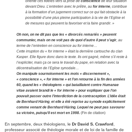
oriente ces fidèles vers la prise de
conscience
de leur situation
devant Dieu. L’entretien avec le prêtre, au
for interne
, contribue
à la formation d’un jugement correct sur ce qui fait obstacle à la
possibilité d’une plus pleine participation à la vie de l’Eglise et
de mesures qui peuvent la favoriser et la faire grandir. »
Oh non, on ne dit pas que les « divorcés remariés » peuvent
communier, mais on ne voit pas de quoi d’autre il peut s’agir
, au
terme de l’entretien en conscience au for interne…
Cette irruption du « for interne » était la dernière cartouche du clan
Kasper. Elle figure donc dans le texte. Ils ont gagné, même s’il reste à
l’expliciter, mais ça ce sera le travail du pape, en relation avec la
décentralisation de l’Eglise synodale…
On manipule sournoisement les mots « discernement »,
« conscience », « for interne » et l’on retourne à la fin des années
60, quand les « théologiens » qui bataillaient contre Humanae
vitae avaient brandi le « for interne » pour expliquer que l’on
pouvait passer outre l’interdiction de la contraception
.
L’idée était
de Bernhard Häring
,
et elle a été reprise au synode explicitement
comme venant de Bernhard Häring. Lequel ne peut pas savourer
sa victoire, puisqu’il est mort en 1998.
(Fin de citation)
En septembre, deux théologiens, le
Dr David S. Crawford
,
professeur associé de théologie morale et de loi de la famille de