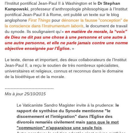
l’Institut pontifical Jean-Paul II à Washington et le
Dr Stephan
Kampowski
, professeur d’anthropologie philosophique à l’Institut
pontifical Jean-Paul II à Rome, ont publié un texte sur
le blog
anglophone
First Things
pour
dénoncer la fausse "conception" de
la conscience dans l'
Instrumentum laboris
, le document de travail
du synode. Ils soulignaient qu'«
en matière de morale, la “voix”
de Dieu ne dit pas une chose à une personne et une autre à
une autre personne, et elle ne parle jamais contre une norme
objective enseignée par l’Église
.
»
Le texte, dense et important, des deux collaborateurs de l’Institut
Jean-Paul II, a reçu le soutien de très nombreux spécialistes,
universitaires et religieux, connus et reconnus dans le domaine
de la bioéthique et de la morale.
---------------------------------
Mis à jour 25/10/2015
Le Vaticaniste Sandro Magister invite à la prudence:
le
rapport de synthèse du Synode mentionne "le
discernement et l'intégration" dans l'Eglise des
divorcés remariés civilement mais
sans que le mot
"communion" n'apparaisse une seule fois
.