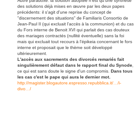
Autre paradoxe: la solution adoptée n'est qu'une synthèse
des solutions déjà mises en œuvre par les deux papes
précédents: il s'agit d'une reprise du concept de
"discernement des situations" de Familiaris Consortio de
Jean-Paul II (qui excl
uait l'accès à la communion) et du cas
du Fors interne de Benoit XVI qui parlait des cas douteux
des mariages contractés (nullité éventuelle) sans la foi
mais qui excluait tout recours à l'épikeia concernant le fors
interne et proposait que le thème soit développé
ultérieurement.
L'accès aux sacrements des divorcés remariés fait
singulièrement défaut dans le rapport final du Synode
,
ce qui est sans doute le signe d'un compromis.
Dans tous
les cas c'est le pape qui aura le dernier mot.
http://magister.blogautore.espresso.repubblica.it/…/i-
divo…/