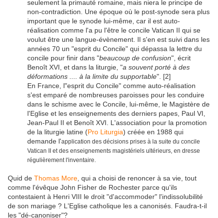
seulement la primauté romaine, mais niera le principe de
non-contradiction. Une époque où le post-synode sera plus
important que le synode lui-même, car il est auto-
réalisation comme l'a pu l'être le concile Vatican II qui se
voulut être une langue-évènement. Il s'en est suivi dans les
années 70 un "esprit du Concile" qui dépassa la lettre du
concile pour finir dans "
beaucoup de confusion
", écrit
Benoît XVI, et dans la liturgie, "
a souvent porté à des
déformations .... à la limite du supportable
". [2]
En France, l"esprit du Concile" comme auto-réalisation
s'est emparé de nombreuses paroisses pour les conduire
dans le schisme avec le Concile, lui-même, le Magistère de
l'Eglise et les enseignements des derniers papes, Paul VI,
Jean-Paul II et Benoît XVI. L'association pour la promotion
de la liturgie latine (
Pro Liturgia
) créée en 1988 qui
demande l'
application des décisions prises à la suite du concile
Vatican II et des enseignements magistériels ultérieurs, en dresse
régulièrement l'inventaire.
Quid de
Thomas More
, qui a choisi de renoncer à sa vie, tout
comme l'évêque John Fisher de Rochester parce qu'ils
contestaient à Henri VIII le droit "d'accommoder" l'indissolubilité
de son mariage ? L'Eglise catholique les a canonisés. Faudra-t-il
les "dé-canoniser"?