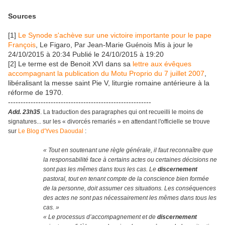
Sources
[1]
Le Synode s'achève sur une victoire importante pour le pape
François
, Le Figaro, Par Jean-Marie Guénois Mis à jour le
24/10/2015 à 20:34 Publié le 24/10/2015 à 19:20
[2] Le terme est de Benoit XVI dans sa
lettre aux évêques
accompagnant la publication du Motu Proprio du 7 juillet 2007
,
libéralisant la messe saint Pie V, liturgie romaine antérieure à la
réforme de 1970.
---------------------------------------------------------
Add. 23h35
. La traduction des paragraphes qui ont recueilli le moins de
signatures... sur les « divorcés remariés » en attendant l'officielle se trouve
sur
Le Blog d'Yves Daoudal
:
« Tout en soutenant une règle générale, il faut reconnaître que
la responsabilité face à certains actes ou certaines décisions ne
sont pas les mêmes dans tous les cas. Le
discernement
pastoral, tout en tenant compte de la conscience bien formée
de la personne, doit assumer ces situations. Les conséquences
des actes ne sont pas nécessairement les mêmes dans tous les
cas. »
« Le processus d’accompagnement et de
discernement