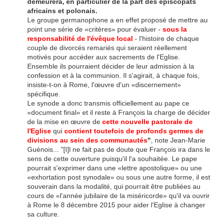
demeurera, en particulier de la part des épiscopats
africains et polonais.
Le groupe germanophone a en effet proposé de mettre au
point une série de «critères» pour évaluer -
sous la
responsabilité de l'évêque local
- l'histoire de chaque
couple de divorcés remariés qui seraient réellement
motivés pour accéder aux sacrements de l'Eglise.
Ensemble ils pourraient décider de leur admission à la
confession et à la communion. Il s'agirait, à chaque fois,
insiste-t-on à Rome, l'œuvre d'un «discernement»
spécifique.
Le synode a donc transmis officiellement au pape ce
«document final» et
il reste à François la charge de décider
de la mise en œuvre de
cette nouvelle pastorale de
l'Eglise
qui
contient toutefois
de profonds germes de
divisions au sein des communautés
"
, note Jean-Marie
Guénois... "[I]l ne fait pas de doute que François ira dans le
sens de cette ouverture puisqu'il l'a souhaitée. Le pape
pourrait s'exprimer dans une «lettre apostolique» ou une
«exhortation post synodale» ou sous une autre forme, il est
souverain dans la modalité, qui pourrait être publiées au
cours de «l'année jubilaire de la miséricorde» qu'il va ouvrir
à Rome le 8 décembre 2015 pour aider l'Eglise à changer
sa culture.