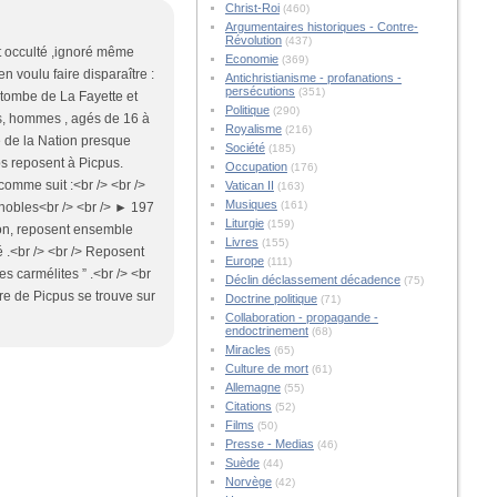
Christ-Roi
(460)
Argumentaires historiques - Contre-
Révolution
(437)
nt occulté ,ignoré même
Economie
(369)
n voulu faire disparaître :
Antichristianisme - profanations -
persécutions
(351)
a tombe de La Fayette et
Politique
(290)
es, hommes , agés de 16 à
Royalisme
(216)
ce de la Nation presque
Société
(185)
ps reposent à Picpus.
Occupation
(176)
comme suit :<br /> <br />
Vatican II
(163)
Musiques
(161)
nobles<br /> <br /> ► 197
Liturgie
(159)
ion, reposent ensemble
Livres
(155)
 .<br /> <br /> Reposent
Europe
(111)
 carmélites ” .<br /> <br
Déclin déclassement décadence
(75)
ere de Picpus se trouve sur
Doctrine politique
(71)
Collaboration - propagande -
endoctrinement
(68)
Miracles
(65)
Culture de mort
(61)
Allemagne
(55)
Citations
(52)
Films
(50)
Presse - Medias
(46)
Suède
(44)
Norvège
(42)